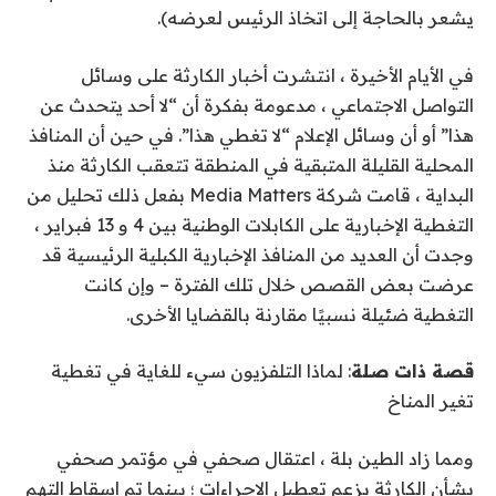
يشعر بالحاجة إلى اتخاذ الرئيس لعرضه).
في الأيام الأخيرة ، انتشرت أخبار الكارثة على وسائل
التواصل الاجتماعي ، مدعومة بفكرة أن “لا أحد يتحدث عن
هذا” أو أن وسائل الإعلام “لا تغطي هذا”. في حين أن المنافذ
المحلية القليلة المتبقية في المنطقة تتعقب الكارثة منذ
البداية ، قامت شركة Media Matters بفعل ذلك
تحليل
من
التغطية الإخبارية على الكابلات الوطنية بين 4 و 13 فبراير ،
وجدت أن العديد من المنافذ الإخبارية الكبلية الرئيسية قد
عرضت بعض القصص خلال تلك الفترة – وإن كانت
التغطية ضئيلة نسبيًا مقارنة بالقضايا الأخرى.
قصة ذات صلة
:
لماذا التلفزيون سيء للغاية في تغطية
تغير المناخ
ومما زاد الطين بلة ، اعتقال صحفي في مؤتمر صحفي
بشأن الكارثة بزعم تعطيل الإجراءات ؛ بينما
تم إسقاط التهم