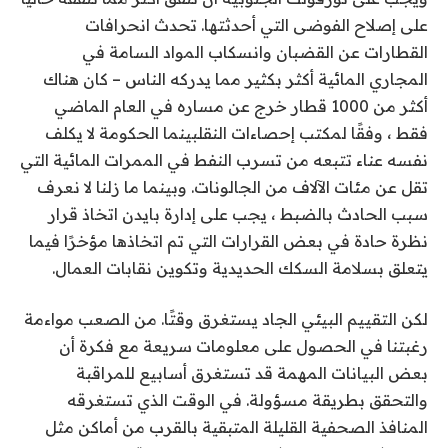
على إصلاح الفوضى التي أحدثتها. تحدث انحرافات
القطارات عن القضبان وانسكاب المواد السامة في
المجاري المائية أكثر بكثير مما يدركه الناس – كان هناك
أكثر من 1000 قطار خرج عن مساره في العام الماضي
فقط ،
وفقًا لمكتب إحصاءات النقل
بينما الحكومة
لا يكلف
نفسه عناء تتبعه
من تسرب النفط في الممرات المائية التي
تقل عن مئات الآلاف من الجالونات. وبينما ما زلنا لا نعرف
سبب الحادث بالضبط ، يجب على إدارة بايدن اتخاذ قرار
نظرة حادة
في بعض القرارات التي تم اتخاذها مؤخرًا فيما
يتعلق بسلامة السكك الحديدية وتكوين نقابات العمال.
لكن التقييم البيئي الجاد يستغرق وقتًا. من الصعب مواءمة
رغبتنا في الحصول على معلومات سريعة مع فكرة أن
بعض البيانات المهمة قد تستغرق أسابيع للمراقبة
والتحقق بطريقة مسؤولة. في الوقت الذي تستغرقه
المنافذ الصحفية القليلة المتبقية بالقرب من أماكن مثل