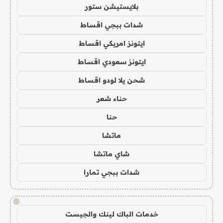
بلايستيشن ستور
شدات ببجي اقساط
ايتونز امريكي اقساط
ايتونز سعودي اقساط
شحن يلا لودو اقساط
حناء شعر
حنا
ماتشا
شاي ماتشا
شدات ببجي تمارا
!
خدمات الباك لينك والجيست