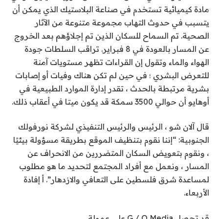
مادة كيميائية تستخدم في صناعة البلاستيك الذي يمكن أن
يتسبب في حدوث التهاب
مجموعة متنوعة من الآثار
الصحية
. تم السماح للسكان الذين تم إجلاؤهم بعد الخروج
عن المسار بالعودة في 8 فبراير. تراقب السلطات جودة
الهواء والماء وتقول إن القراءات تظهر مستويات آمنة
للتعرض البشري ؛ في حين لم تكن هناك وفيات أو إصابات
بشرية مرتبطة بالحدث ، تقدر إدارة الموارد الطبيعية في
أوهايو أن حوالي 3500 سمكة
قد يكون ميتا في أعقاب ذلك
.
قال آلان شو ، الرئيس والرئيس التنفيذي لشركة نورفولك
الجنوبية: “إننا نقوم بتنظيف الموقع بطريقة مسؤولة بيئيًا
، ونقوم بتعويض السكان المتضررين من الانحراف عن
المسار ، ونعمل مع أفراد المجتمع لتحديد ما هو مطلوب
لمساعدة شرق فلسطين على التعافي والازدهار”. أ
إفادة
الأربعاء.
قد تحصل G / O Media على عمولة