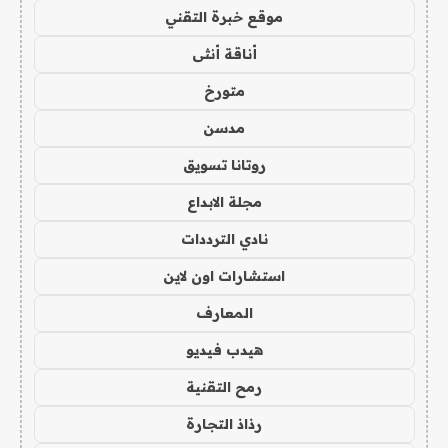
موقع خبرة التقني
أناقة أنثى
متورخ
مدسن
روتانا تسويق
مجلة الابداع
نادي الترددات
استشارات اون لاين
المعارف
هيدب فيديو
رمح التقنية
رذاذ التجارة