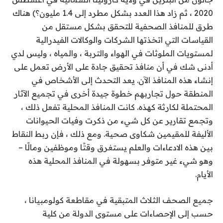
2020 ، ثم زاد هذا العدد بشكل مطرد إلى 1.4 مليون؟) هناك
طرق للمنافذ الصحفية للتحقق بشكل مستقل من
القياسات التي اتخذتها الشركات والوكالات الفيدرالية
لمستويات الملوثات في الهواء والتربة ، والمياه ، وليس لدي
أدنى شك في أن منافذ تحقيق جادة على الأرض تعمل على
إنشاء هذه المنافذ الآن. يعد التحدث إلى الأشخاص في
المنطقة حول تجاربهم خطوة جيدة أخرى في تجميع الآثار
المحتملة لكارثة كهذه. كانت المنافذ المحلية تفعل ذلك ،
وتجمع تقارير عن كل شيء من
ذكرت وفيات الحيوانات
الأليفة
للمقيمين
شكاوى صحية
. ومع ذلك ، فإن ربط النقاط
بين هذه الادعاءات والعلم يستغرق وقتًا وموظفين ومالًا –
وهو شيء غير متوفر بسهولة في المنافذ المحلية هذه
الأيام.
جميع الصحف الثلاث المتبقية في مقاطعة كولومبيانا ،
حسب
إلى الإحصاءات على مستوى الدولة من كلية