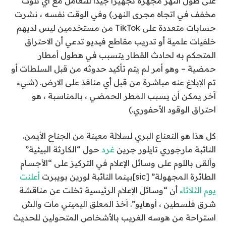
على طول النهر
مجهزة تجهيزًا جيدًا للتعامل مع أي تلوث
مخفف في اتجاه مجرى النهر
.) وفي الوقت نفسه ، نشرت
حسابات متعددة على TikTok من مستخدمين ليس لديهم
خلفيات علمية أو تدريب مقاطع فيديو تدعي أن الاحتراق
المتحكم به لحادث القطار يتسبب في هطول أمطار
حمضية – وهو أمر لم يتم تأكيد حدوثه من قبل السلطات أو
تم الإبلاغ عنه مباشرة من قبل أي منافذ على الارض. (شيء
آخر يمكن أن يسبب المطر الحمضي ، بالمناسبة ، هو
احتراق الوقود الأحفوري
.)
كل هذا هو النعناع البري لسلالة معينة من الجناح الأيمن.
النائبة مارجوري تايلور جرين
غرد
حول “الكارثة البيئية”
وألقى باللوم على وسائل الإعلام في التركيز على “الأجسام
الطائرة المجهولة” [sic]بينما النائبة لورين بويبرت
أعلنت
يوم الثلاثاء
أن “وسائل الإعلام الرئيسية تخلت عن مناقشة
شرق فلسطين ، أوهايو”. أخذ المعلق اليميني مات والش
استراحة من هوسه الغريب بالأشخاص المتحولين للحديث