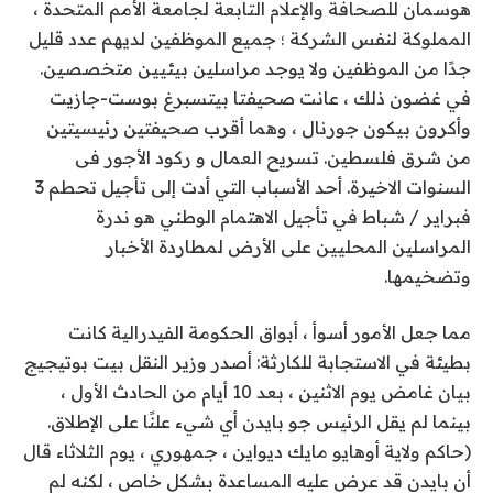
هوسمان للصحافة والإعلام التابعة لجامعة الأمم المتحدة ،
المملوكة لنفس الشركة ؛ جميع الموظفين لديهم عدد قليل
جدًا من الموظفين ولا يوجد مراسلين بيئيين متخصصين.
في غضون ذلك ، عانت صحيفتا بيتسبرغ بوست-جازيت
وأكرون بيكون جورنال ، وهما أقرب صحيفتين رئيسيتين
من شرق فلسطين.
تسريح العمال
و
ركود الأجور
فى
السنوات الاخيرة. أحد الأسباب التي أدت إلى تأجيل تحطم 3
فبراير / شباط في تأجيل الاهتمام الوطني هو ندرة
المراسلين المحليين على الأرض لمطاردة الأخبار
وتضخيمها.
مما جعل الأمور أسوأ ، أبواق الحكومة الفيدرالية كانت
بطيئة في الاستجابة للكارثة: أصدر وزير النقل بيت بوتيجيج
بيان غامض
يوم الاثنين ، بعد 10 أيام من الحادث الأول ،
بينما لم يقل الرئيس جو بايدن أي شيء علنًا على الإطلاق.
(حاكم ولاية أوهايو مايك ديواين ، جمهوري ، يوم الثلاثاء
قال
أن بايدن قد عرض عليه المساعدة بشكل خاص ، لكنه لم