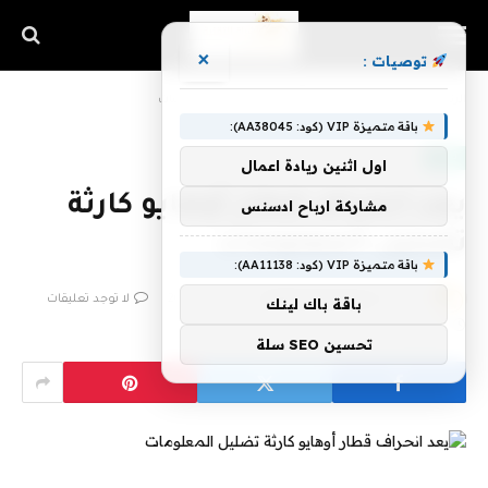
×
توصيات :
الرئيسية
»
يعد انحراف قطار أوهايو كارثة تضليل المعلومات
باقة متميزة VIP (كود: AA38045):
تقنية
اول اثنين ريادة اعمال
يعد انحراف قطار أوهايو كارثة
مشاركة ارباح ادسنس
تضليل المعلومات
باقة متميزة VIP (كود: AA11138):
بواسطة
فريق اشراق التقنية
16 فبراير، 2023
لا توجد تعليقات
باقة باك لينك
9 دقائق
تحسين SEO سلة