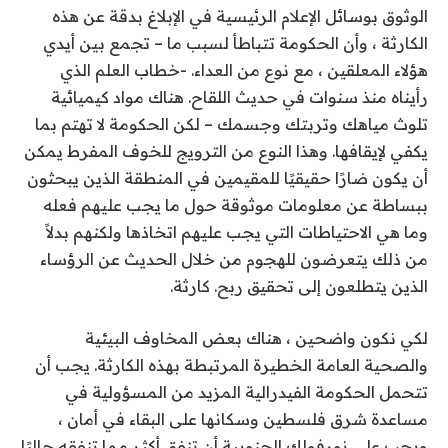
الوثوق بوسائل الإعلام الرئيسية في الإبلاغ بدقة عن هذه
الكارثة ، وأن الحكومة تتباطأ لسبب ما – تجمع بين أيدي
هؤلاء المعلقين ، مع نوع من العداء. -خطاب العلم الذي
رأيناه منذ سنوات في حديث اللقاح. هناك مواد كيميائية
تلوث مياهك وتربتك وجسمك – لكن الحكومة لا تهتم بما
يكفي لإيقافها. وهذا النوع من الترويج للخوف المفرط يمكن
أن يكون ضارًا حقيقيًا للمقيمين في المنطقة الذين يبحثون
ببساطة عن معلومات موثوقة حول ما يجب عليهم فعله
وما هي الاحتياطات التي يجب عليهم اتخاذها ولكنهم بدلاً
من ذلك يتعرضون للهجوم من خلال الحديث عن الرؤساء
الذين يتطلعون إلى تحقيق ربح. كارثة.
لكي نكون واضحين ، هناك بعض المخاوف البيئية
والصحية العامة الخطيرة المرتبطة بهذه الكارثة. يجب أن
تتحمل الحكومة الفيدرالية المزيد من المسؤولية في
مساعدة شرق فلسطين وسكانها على البقاء في أمان ،
ويجب على نورفولك الجنوبية أن تنفق أكثر مما تنفقه حاليًا