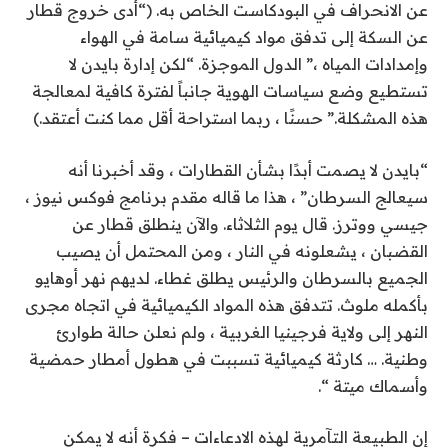
عن الانحراف في البودكاست الخاص به. (“أدى خروج قطار
عن السكة إلى تدفق مواد كيميائية سامة في الهواء
وإمدادات المياه ،”
الدول الموجزة
. “لكن إدارة بايدن لا
تستطيع وضع سياسات الهوية جانباً لفترة كافية لمعالجة
هذه المشكلة.” حسنًا ، ربما استراحة أقل مما كنت أعتقد.)
“بايدن لا يصمت أبدًا بشأن القطارات ، وقد أخبرنا أنه
سيعالج السرطان” ، هذا ما قاله مقدم برنامج فوكس نيوز ،
جيسي ووترز.
قال يوم الثلاثاء
. والآن ينطلق قطار عن
القضبان ، يشعلونه في النار ، ومن المحتمل أن يصيب
الجميع بالسرطان والرئيس يطلق غطاء. لديهم نهر أوهايو
بأكمله ملوث. تتدفق هذه المواد الكيميائية في اتجاه مجرى
النهر إلى ولاية فرجينيا الغربية ، ولم نعلن حالة طوارئ
وطنية. … كارثة كيميائية تسببت في هطول أمطار حمضية
وأسماك ميتة “.
إن الطبيعة التآمرية لهذه الادعاءات – فكرة أنه لا يمكن