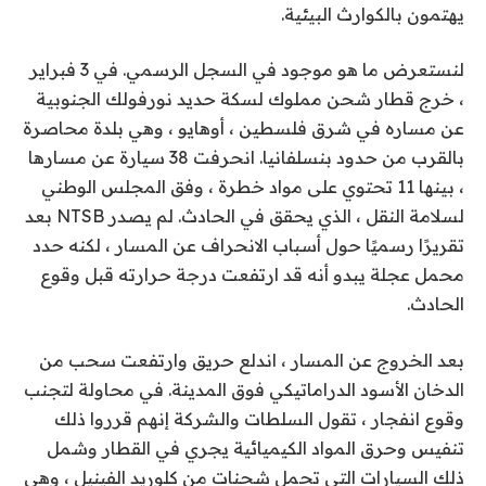
يهتمون بالكوارث البيئية.
لنستعرض ما هو موجود في السجل الرسمي. في 3 فبراير
، خرج قطار شحن مملوك لسكة حديد نورفولك الجنوبية
عن مساره في شرق فلسطين ، أوهايو ، وهي بلدة محاصرة
بالقرب من حدود بنسلفانيا. انحرفت 38 سيارة عن مسارها
، بينها 11 تحتوي على مواد خطرة ،
وفق
المجلس الوطني
لسلامة النقل ، الذي يحقق في الحادث. لم يصدر NTSB بعد
تقريرًا رسميًا حول أسباب الانحراف عن المسار ، لكنه حدد
محمل عجلة يبدو أنه قد ارتفعت درجة حرارته قبل وقوع
الحادث.
بعد الخروج عن المسار ، اندلع حريق وارتفعت سحب من
الدخان الأسود الدراماتيكي فوق المدينة. في محاولة لتجنب
وقوع انفجار ، تقول السلطات والشركة إنهم قرروا ذلك
تنفيس وحرق المواد الكيميائية
يجري في القطار وشمل
ذلك السيارات التي تحمل شحنات من كلوريد الفينيل ، وهي