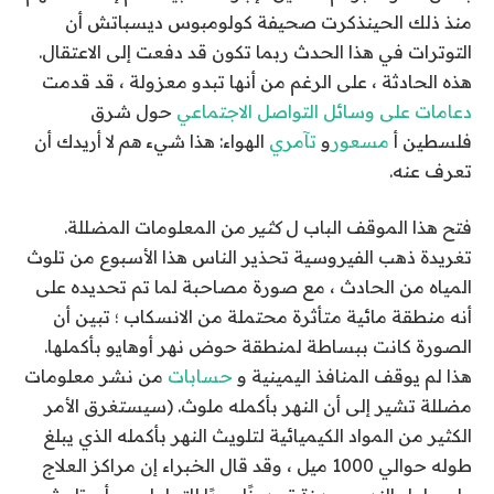
منذ ذلك الحين
ذكرت صحيفة كولومبوس ديسباتش أن
التوترات في هذا الحدث ربما تكون قد دفعت إلى الاعتقال.
هذه الحادثة ، على الرغم من أنها تبدو معزولة ، قد قدمت
دعامات
على وسائل التواصل الاجتماعي
حول شرق
فلسطين أ
مسعور
و
تآمري
الهواء: هذا شيء
هم
لا أريدك أن
تعرف عنه.
فتح هذا الموقف الباب ل
كثير
من المعلومات المضللة.
تغريدة
ذهب الفيروسية
تحذير الناس هذا الأسبوع من تلوث
المياه من الحادث ، مع صورة مصاحبة لما تم تحديده على
أنه منطقة مائية متأثرة محتملة من الانسكاب ؛ تبين أن
الصورة كانت ببساطة لمنطقة حوض نهر أوهايو بأكملها.
هذا لم يوقف المنافذ اليمينية و
حسابات
من نشر معلومات
مضللة تشير إلى أن النهر بأكمله ملوث. (سيستغرق الأمر
الكثير من المواد الكيميائية لتلويث النهر بأكمله الذي يبلغ
طوله حوالي 1000 ميل ، وقد قال الخبراء إن مراكز العلاج