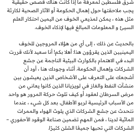
شرق فلسطين لمعرفة ما إذا كانت هناك قصص حقيقية
يجب ملاحقتها حول إهمال الحكومة أو الآثار الصحية لكارثة
مثل هذه ، يمكن لمذيعي الخوف من اليمين احتكار العلم
السيئ و المعلومات المبالغ فيها لإذكاء الخوف.
بالحديث عن ذلك ، إلى أي من هؤلاء المروجين للخوف
اليمينيين الذين يقرؤون هذا: أهلا بكم! أنا سعيد لأنك قررت
البدء في الاهتمام بالكوارث البيئية الناجمة عن جشع
الشركات وإهمال الحكومة. أثناء وجودك هنا ، أود أن
أشجعك على التعرف على الأشخاص الذين يعيشون بين
منشآت النفط والغاز في لويزيانا الذين كانوا
يعاني من
مرض السرطان لعقود
أو كيف تلوث حركة المرور هو واحد
من
الأسباب الرئيسية لربو الأطفال
. بعد كل شيء ، عندما
نتحدث عن جشع الشركات الذي يلوث الهواء والممرات
المائية لدينا ، فمن المهم تضمين صناعة الوقود الأحفوري –
الشركات التي تحبها جميعًا الشلن كثيرًا.