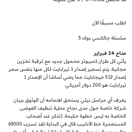
اطلب مسبقًا الآن
سلسلة جالكسي بوك 3
متاح 24 فبراير
يأتي كل طراز كمبيوتر محمول جديد مع ترقية تخزين
مجانية. يتم تسعير إصدار 1 تيرابايت لكل منها بنفس سعر
إصدار 512 جيجابايت مما يعني أساسًا أن الإصدار 1
تيرابايت هو 200 دولار أمريكي.
يعرف أي مراسل بيئي يستحق اهتمامه أن الوثوق ببيان
شركة خاصة حول مدى نجاح عملية تنظيف الفوضى
الخاصة به ليس خطوة حكيمة. (تذكر عند أصحاب
المستعمرة خط الأنابيب
قال في البداية
لقد تسرب 63000
جالون من البنزين في ولاية كارولينا الشمالية في أغسطس