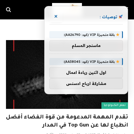
×
توصيات :
الرئيسية
باقة متميزة VIP (كود: AA26790):
ماسنجر المسلم
باقة متميزة VIP (كود: AA38045):
اول اثنين ريادة اعمال
مشاركة ارباح ادسنس
تعلم التكنولوجيا
تقدم المهمة المدعومة من قوة الفضاء أفضل
انطباع لها عن Top Gun في المدار