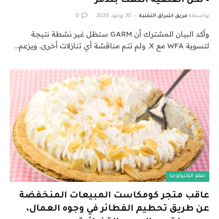
– لكن القضية انتهت بتذمر
بواسطة
فريق اشراق التقنية
30 يوليو، 2026
0
وأكد البيان المشترك أن GARM ستظل غير نشطة نتيجة
لتسوية WFA مع X. ولم تتم مناقشة أي تنازلات أخرى. ويزعم…
تعلم التكنولوجيا
عاقب متجر كومكاست المبيعات المنخفضة
عن طريق تحطيم الفطائر في وجوه العمال،