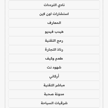
نادي الترددات
استشارات اون لاين
المعارف
هيدب فيديو
رمح التقنية
رذاذ التجارة
طعم وكيف
شهود نت
أركاني
مباشر التقنية
مدونة صحبة
شرقيات السياحة