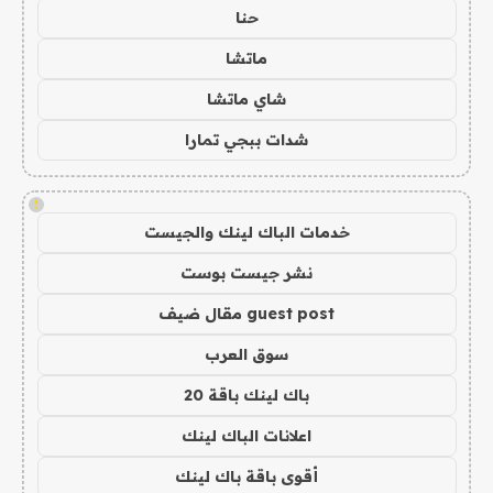
حنا
ماتشا
شاي ماتشا
شدات ببجي تمارا
!
خدمات الباك لينك والجيست
نشر جيست بوست
guest post مقال ضيف
سوق العرب
باك لينك باقة 20
اعلانات الباك لينك
أقوى باقة باك لينك