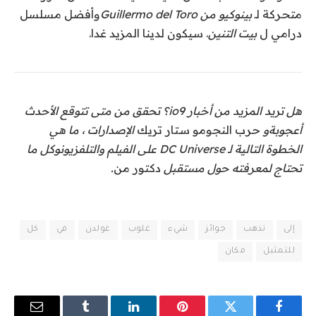
متحركة لـ
بينوكيو من Guillermo del Toro
وأفضل مسلسل
درامي ل
بيت التنين
. سيكون لدينا المزيد غدا.
هل تريد المزيد من أخبار io9؟ تحقق من متى تتوقع الأحدث
أعجوبة
و
حرب النجوم
و
ستار تريك
الإصدارات ، ما هي
الخطوة التالية لـ
DC Universe على الفيلم والتلفزيون
وكل ما
تحتاج لمعرفته حول مستقبل
دكتور من
.
إلى
تذهب
جوائز
شيء
غلوب
غولدن
في
كل
للتمثيل
مكان