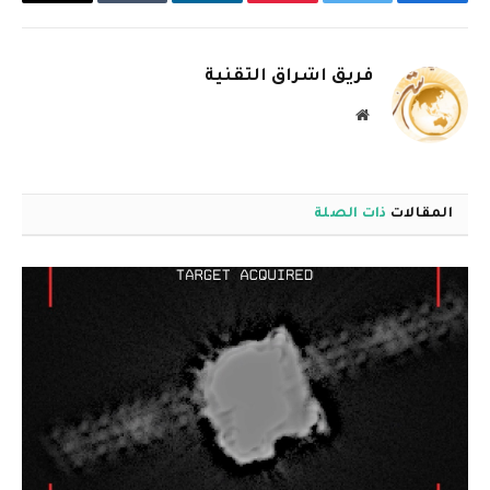
فيسبوك
تويتر
بينتيريست
لينكدإن
Tumblr
البريد
الإلكترو
فريق اشراق التقنية
موقع
الويب
المقالات
ذات الصلة