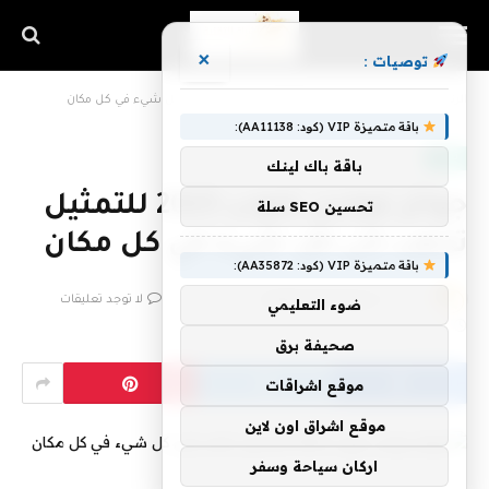
×
توصيات :
الرئيسية
»
جوائز غولدن غلوب 2023 للتمثيل تذهب إلى كل شيء في كل مكان
باقة متميزة VIP (كود: AA11138):
تقنية
باقة باك لينك
جوائز غولدن غلوب 2023 للتمثيل
تحسين SEO سلة
تذهب إلى كل شيء في كل مكان
باقة متميزة VIP (كود: AA35872):
بواسطة
فريق اشراق التقنية
11 يناير، 2023
لا توجد تعليقات
ضوء التعليمي
2 دقائق
صحيفة برق
موقع اشراقات
موقع اشراق اون لاين
اركان سياحة وسفر