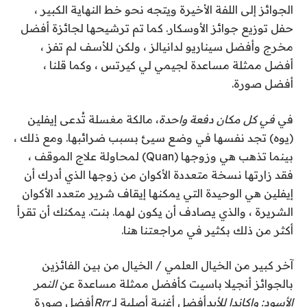
الجوائز إلى اللفة الأخيرة ويتجه نحو خط النهاية الكبير ،
حفل توزيع جوائز الأوسكار. كما تم ترشيحها لجائزة أفضل
مخرج وأفضل سيناريو لدانيالز ، ولكن للأسف لم تفز ،
أفضل ممثلة مساعدة لجيمي لي كيرتس ، وكما قلنا ،
أفضل صورة.
في
في كل مكان دفعة واحدة
، مالكة مغسلة تُدعى إيفلين
(يوه) تجد نفسها في وضع سيئ بسبب ضرائبها. ومع ذلك ،
بينما تذهب هي وزوجها (Quan) لمحاولة علاج الموقف ،
فقد زارتها نسخة متعددة الأكوان من زوجها الذي أدرك أن
إيفلين هي الوحيدة التي يمكنها إيقاف شرير متعدد الأكوان
الشريرة ، والذي يصادف أن يكون لهما. بنت. يمكنك أن تقرأ
أكثر من ذلك بكثير في مراجعتنا هنا
.
آخر كبير من الخيال العلمي / الخيال
من بين الفائزين
بالجوائز أنجيلا باسيت كأفضل ممثلة مساعدة عن
النمر
الأسود: واكاندا للأبد
أفضل أغنية أصلية لـ
Rrr
أفضل صورة