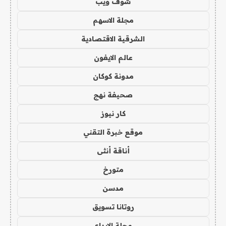
شوف ويب
مجلة الاسهم
الشرقية الاقتصادية
عالم الايفون
مدونة كوكان
صحيفة نهج
كار نيوز
موقع خبرة التقني
أناقة أنثى
متورخ
مدسن
روتانا تسويق
مجلة الابداع