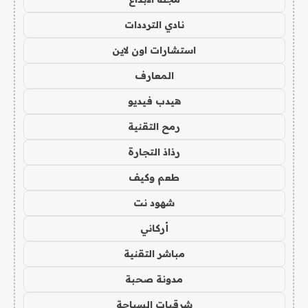
نادي الترددات
استشارات اون لاين
المعارف
هيدب فيديو
رمح التقنية
رذاذ التجارة
طعم وكيف
شهود نت
أركاني
مباشر التقنية
مدونة صحبة
شرقيات السياحة