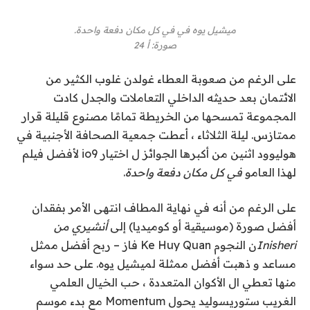
ميشيل يوه في
في كل مكان دفعة واحدة.
صورة
:
أ 24
على الرغم من صعوبة العطاء
غولدن غلوب
الكثير من
الائتمان بعد حديثه الداخلي
التعاملات والجدل
كادت
المجموعة تمسحها من الخريطة تمامًا
مصنوع
قليلة
قرار
ممتاز
س
. ليلة الثلاثاء ، أعطت جمعية الصحافة الأجنبية في
هوليوود اثنين
من أكبرها
الجوائز
ل
اختيار io9 لأفضل فيلم
لهذا العام
و
في كل مكان دفعة واحدة
.
على الرغم من أنه في نهاية المطاف
انتهى الأمر بفقدان
أفضل صورة (موسيقية أو كوميديا) إلى
أنشيري من
Inisheri
ن النجوم
Ke Huy Quan
فاز – ربح
أفضل ممثل
مساعد و
ذهبت أفضل ممثلة
لميشيل يوه.
على حد سواء
منها تعطي
ال
الأكوان المتعددة ، حب الخيال العلمي
الغريب
ستوريسوليد
يحول Momentum مع بدء موسم