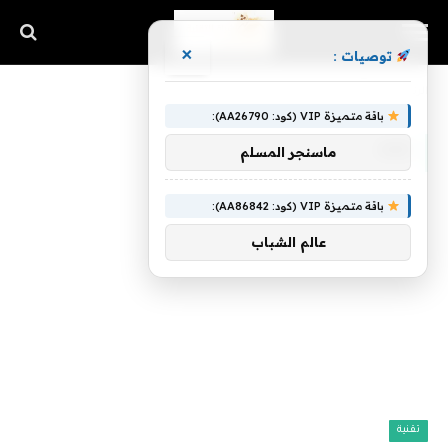
×
توصيات :
الرئيسية
»
AGs
باقة متميزة VIP (كود: AA26790):
AGS
ماسنجر المسلم
باقة متميزة VIP (كود: AA86842):
عالم الشباب
تقنية