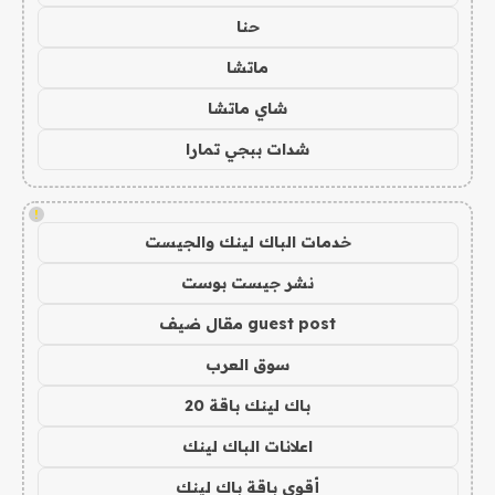
حنا
ماتشا
شاي ماتشا
شدات ببجي تمارا
!
خدمات الباك لينك والجيست
نشر جيست بوست
guest post مقال ضيف
سوق العرب
باك لينك باقة 20
اعلانات الباك لينك
أقوى باقة باك لينك