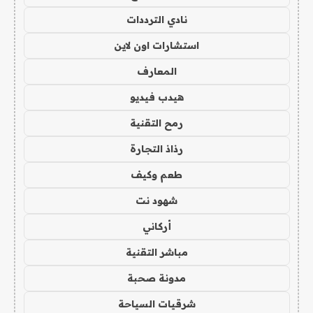
نادي الترددات
استشارات اون لاين
المعارف
هيدب فيديو
رمح التقنية
رذاذ التجارة
طعم وكيف
شهود نت
أركاني
مباشر التقنية
مدونة صحبة
شرقيات السياحة