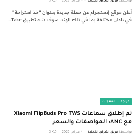
بواسطة
فريق اشراق التقنية
4 فبراير، 2022
0
أعلن موقع إنستجرام عن حملة جديدة بعنوان “خذ استراحة”
في بلدان مختلفة بما في ذلك الهند. سوف ينبه تطبيق Take…
مراجعات المنتجات
تم إطلاق سماعات Xiaomi FlipBuds Pro TWS
مع ANC: المواصفات والسعر
بواسطة
فريق اشراق التقنية
4 فبراير، 2022
0