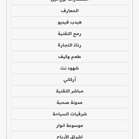
المعارف
هيدب فيديو
رمح التقنية
رذاذ التجارة
طعم وكيف
شهود نت
أركاني
مباشر التقنية
مدونة صحبة
شرقيات السياحة
موسوعة انوار
اشراق الأرباح