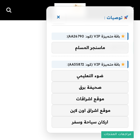
×
توصيات :
الرئيسية
»
أرشيفات لـ فبراير 2022
باقة متميزة VIP (كود: AA26790):
الشهر:
فبراير 2022
ماسنجر المسلم
باقة متميزة VIP (كود: AA35872):
ضوء التعليمي
صحيفة برق
موقع اشراقات
موقع اشراق اون لاين
اركان سياحة وسفر
مراجعات المنتجات