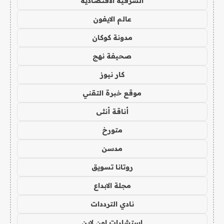
الشرقية الاقتصادية
عالم الايفون
مدونة كوكان
صحيفة نهج
كار نيوز
موقع خبرة التقني
أناقة أنثى
متورخ
مدسن
روتانا تسويق
مجلة الابداع
نادي الترددات
استشارات اون لاين