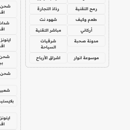
شحن يل
رمح التقنية
رذاذ التجارة
اق
طعم وكيف
شهود نت
شدات
اق
أركاني
مباشر التقنية
ايتونز
مدونة صحبة
شرقيات
اق
السياحة
شحن 
موسوعة انوار
اشراق الأرباح
بب
شحن يل
شعبية
بلايستي
ايتونز
اق