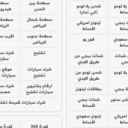
سطحة بين
سطح
ا لودو
شحن يلا لودو
المدن
هيدرو
ساط
تابي تمارا
سطحة شمال
سطحة 
 ببجي
ايتونز امريكي
الرياض
الري
ساط
اقساط
سطحة جنوب
اقرب س
 سعودي
فور يو
الرياض
ساط
تشليح
شراء سي
شدات
شدات ببجي عن
سكرا
جي
طريق الايدي
شراء سيارات
موقع ش
ا لودو
شحن لودو عن
تشليح
سيارات 
طريق الايدي
ارقام يشترون
شراء سي
 ببجي
بطاقات ايتونز
سيارات تشليح
مصدو
شن ستور
شدات ببجي
شراء سيارات قديمة تشلي
اقساط
 امريكي
ايتونز سعودي
ساط
اقساط
كورة 365
كورة س