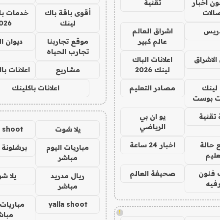
ن اخبار
تقنية
صالات
أقوى باقة باك
خدمات با
لينك
026
دريس
اشراق العالم
عالم كبير
موقع تجاربنا
ديوان ا
تجارب الحياه
الاشراق
اعلانات الباك
لينك 2026
مشاريع
اعلانات ب
لينك
مصادر التعليم
اعلانات باكلينك
 بوست
تقنية
يو ان بي
الرياضي
يلا شوت
a shoot
 حالة
اخبار 24 ساعة
مباريات اليوم
برشلونة 
عليم
مباشر
 فنون
صحيفة العالم
ريال مدريد
يلا ش
فيه
مباشر
yalla shoot
مباريات 
!
مباش