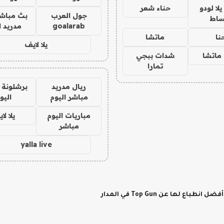
ا لودو
حناء شعر
جول العرب
بث مباشر
ساط
goalarab
مدريد ا
نا
ماتشا
يلا لايف
ماتشا
شدات ببجي
تمارا
ريال مدريد
برشلونة 
مباشر اليوم
اليو
مباريات اليوم
يلا لا
مباشر
yalla live
لها عن Top Gun في المدار