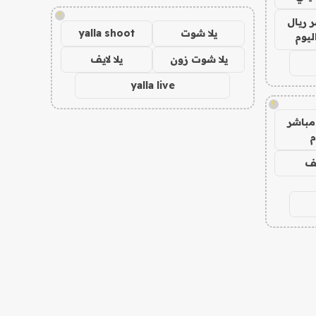
!
 ريال
يلا شوت
yalla shoot
ليوم
يلا شوت زون
يلا لايف
yalla live
!
مباشر
م
يف