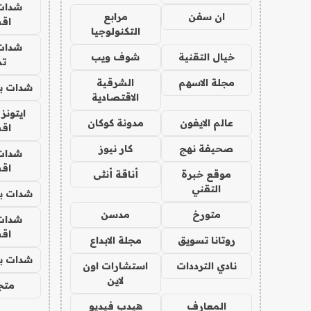
شدات
ان سفن
مرابع
اق
التكنولوجيا
شدات
خيال التقنية
شوف ويب
تم
مجلة الاسهم
الشرقية
شدات بب
الاقتصادية
ايتونز
عالم الايفون
مدونة كوكان
اق
صحيفة نهج
كار نيوز
شدات
اق
موقع خبرة
أناقة أنثى
التقني
شدات بب
متورخ
مدسن
شدات
اق
روتانا تسويق
مجلة الابداع
شدات بب
نادي الترددات
استشارات اون
لاين
متجر 
المعارف
هيدب فيديو