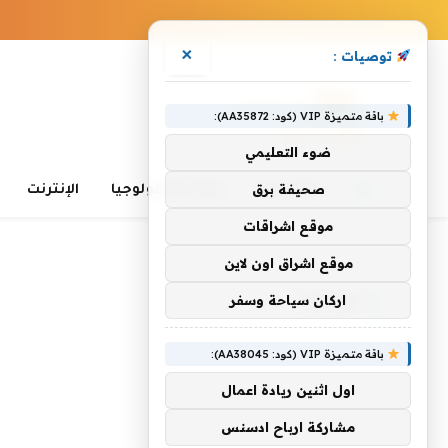
×
توصيات :
باقة متميزة VIP (كود: AA35872):
ضوء التعليمي
صحيفة برق
الرئيسية
تعلم التكنولوجيا
الإنترنت
موقع اشراقات
الرئيسية
»
نفسك
موقع اشراق اون لاين
اركان سياحة وسفر
نفسك
باقة متميزة VIP (كود: AA38045):
اول اثنين ريادة اعمال
مشاركة ارباح ادسنس