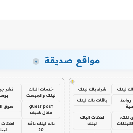
مواقع صديقة
+
!
اك لينك
شراء باك لينك
خدمات الباك
نشر ج
لينك والجيست
بوس
روابط
باقات باك لينك
ية
guest post
سوق ال
مقال ضيف
 لنك،
اعلانات الباك
كلينكات
لينك
باك لينك باقة
اعلانات 
20
لين