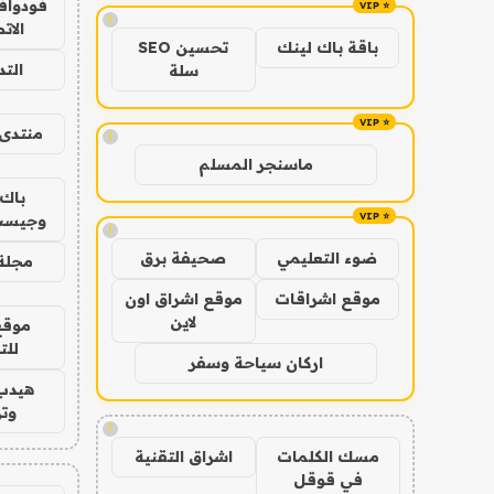
فودوافو
!
الات
باقة باك لينك
تحسين SEO
الت
سلة
منتدى 
!
ماسنجر المسلم
باك 
وجيست
!
ضوء التعليمي
صحيفة برق
مجلة 
موقع اشراقات
موقع اشراق اون
لاين
موقع
للت
اركان سياحة وسفر
هيدب
وتر
!
مسك الكلمات
اشراق التقنية
في قوقل