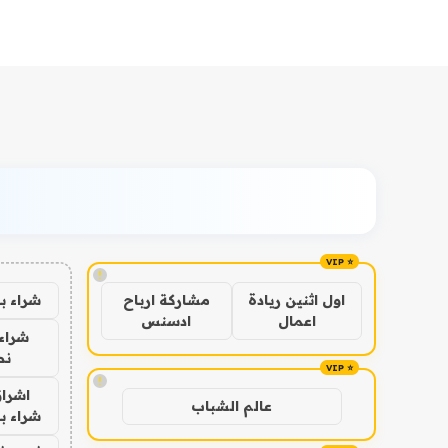
!
شراء ب
اول اثنين ريادة
مشاركة ارباح
اعمال
ادسنس
شراء 
نص
!
اشراق
عالم الشباب
شراء با