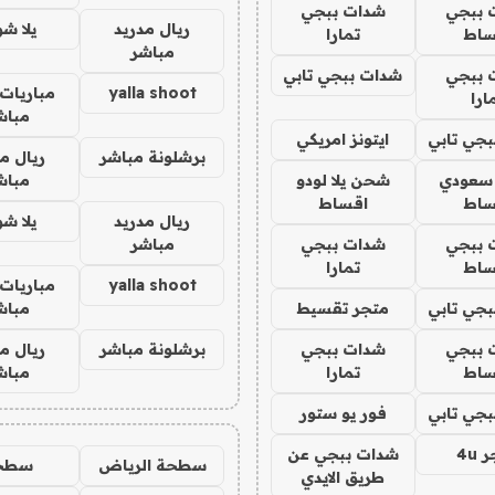
 ببجي
شدات ببجي
ريال مدريد
يلا ش
ساط
تمارا
مباشر
 ببجي
شدات ببجي تابي
yalla shoot
مباريات 
ارا
مباش
جي تابي
ايتونز امريكي
برشلونة مباشر
ريال م
 سعودي
شحن يلا لودو
مباش
ساط
اقساط
ريال مدريد
يلا ش
 ببجي
شدات ببجي
مباشر
ساط
تمارا
yalla shoot
مباريات 
جي تابي
متجر تقسيط
مباش
 ببجي
شدات ببجي
برشلونة مباشر
ريال م
ساط
تمارا
مباش
جي تابي
فور يو ستور
4u
شدات ببجي عن
سطحة الرياض
سطح
طريق الايدي