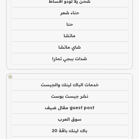
شحن يلا لودو اقساط
حناء شعر
حنا
ماتشا
شاي ماتشا
شدات ببجي تمارا
!
خدمات الباك لينك والجيست
نشر جيست بوست
guest post مقال ضيف
سوق العرب
باك لينك باقة 20