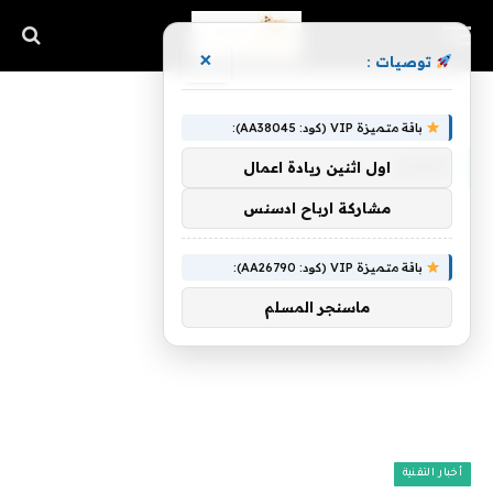
×
توصيات :
الرئيسية
»
الفخم
باقة متميزة VIP (كود: AA38045):
الفخم
اول اثنين ريادة اعمال
مشاركة ارباح ادسنس
باقة متميزة VIP (كود: AA26790):
ماسنجر المسلم
أخبار التقنية