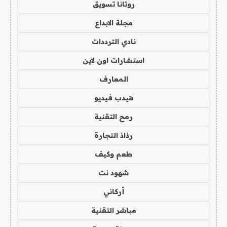
روتانا تسويق
مجلة الابداع
نادي الترددات
استشارات اون لاين
المعارف
هيدب فيديو
رمح التقنية
رذاذ التجارة
طعم وكيف
شهود نت
أركاني
مباشر التقنية