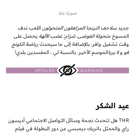
صورة
:
مابا
جديد
سلاحف النينجا المراهقون المتحولون
اللعب ندف
المسوخ
متحولة الفوضى
.
شزام: غضب الآلهة
يحصل على
وقت تشغيل وافر. بالإضافة إلى ما سيحدث
رياضة الكونج
فو
و
لا بريا
الموسم الأخير. بالنسبة لي ، المفسدين بلدي!
عيد الشكر
THR
هل تتحدث نجمة وسائل التواصل الاجتماعي أديسون
راي والممثل باتريك ديمبسي عن دور البطولة في فيلم