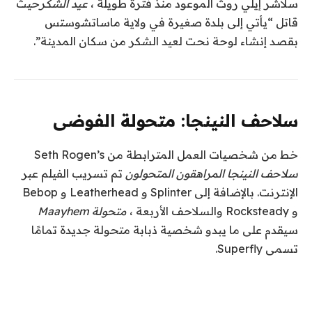
سلاشر إيلي روث الموعود منذ فترة طويلة ،
عيد الشكر
حيث
قاتل “يأتي إلى بلدة صغيرة في ولاية ماساتشوستس
بقصد إنشاء لوحة نحت لعيد الشكر من سكان المدينة”.
سلاحف النينجا: متحولة الفوضى
خط من شخصيات العمل المترابطة من Seth Rogen’s
سلاحف النينجا المراهقون المتحولون
تم تسريب الفيلم عبر
الإنترنت. بالإضافة إلى Splinter و Leatherhead و Bebop
و Rocksteady والسلاحف الأربعة ،
متحولة Maayhem
سيقدم على ما يبدو شخصية ذبابة متحولة جديدة تمامًا
تسمى Superfly.