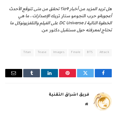
هل تريد المزيد من أخبار io9؟ تحقق من متى تتوقع الأحدث
أعجوبة
و
حرب النجوم
و
ستار تريك
الإصدارات ، ما هي
الخطوة التالية لـ
DC Universe على الفيلم والتلفزيون
وكل ما
تحتاج لمعرفته حول مستقبل
دكتور من
.
Titan
Tease
Images
Finale
BTS
Attack
فيسبوك
تويتر
بينتيريست
لينكدإن
Tumblr
البريد
الإلكترو
فريق اشراق التقنية
موقع
الويب