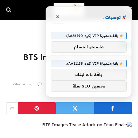
×
توصيات :
الرئيسية
»
BTS Images Tease Attack on Titan Finale
باقة متميزة VIP (كود: AA26790):
تقنية
ماسنجر المسلم
BTS Images Tease Attack on
باقة متميزة VIP (كود: AA11138):
Titan Finale
باقة باك لينك
بواسطة
فريق اشراق التقنية
25 فبراير، 2023
لا توجد تعليقات
تحسين SEO سلة
3 دقائق