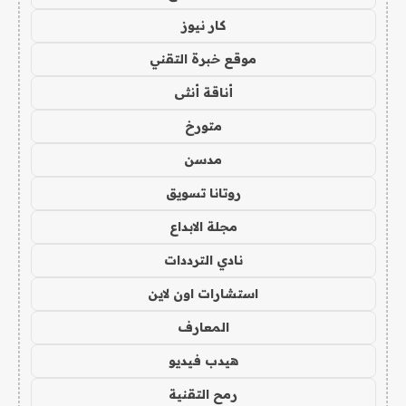
كار نيوز
موقع خبرة التقني
أناقة أنثى
متورخ
مدسن
روتانا تسويق
مجلة الابداع
نادي الترددات
استشارات اون لاين
المعارف
هيدب فيديو
رمح التقنية