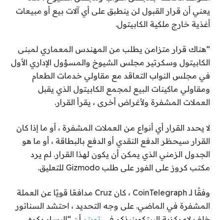
يعني أن قرار القبول لن ينطبق على أي آلات بيع أو مبيعات
أغذية خارج ملكية الكابيتول.
“هناك قرار متزامن يطلب من المهندس المعماري لمبنى
الكابيتول وسكرتير مجلس الشيوخ والمسؤول الإداري الأول
في مجلس النواب التعاقد مع مقاولي خدمات الطعام
ومقاولي ماكينات البيع لمجمع الكابيتول الذي يقبل
العملات المشفرة ولأغراض أخرى ، يقرأ القرار.
لا يحدد القرار أي أنواع من العملات المشفرة ، أو ما إذا كان
القرار سيحظر الدفع النقدي أو الدفع بالبطاقة ، أو ما هو
الجدول الزمني الذي يمكن أن يكون لهذا القرار. لم يرد
مكتب كروز على الفور على طلب Gizmodo للتعليق.
وفقًا لـ CoinTelegraph ، كان Cruz مدافعًا قويًا عن العملة
المشفرة في الماضي. على وجه التحديد ، احتشد السناتور
خلف
لامركزية البيتكوين
يذكر في
تويتر
أن “اليسار يكره