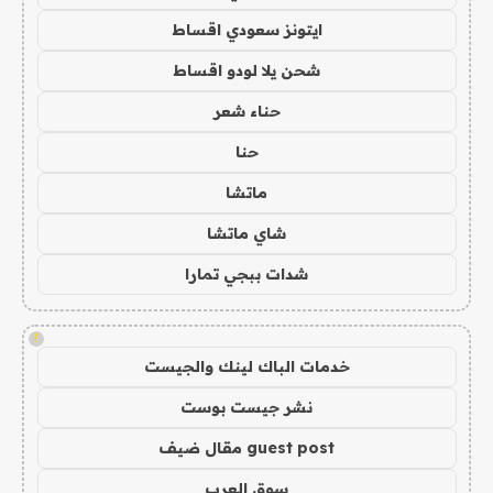
ايتونز سعودي اقساط
شحن يلا لودو اقساط
حناء شعر
حنا
ماتشا
شاي ماتشا
شدات ببجي تمارا
!
خدمات الباك لينك والجيست
نشر جيست بوست
guest post مقال ضيف
سوق العرب