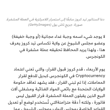
دعا السناتور تيد كروز سابقًا إلى استمرار اللامركزية في العملة المشفرة.
صورة
:
جريج ناش بول
(
GettyImages
)
لا يوجد شيء اسمه وجبة غداء مجانية (أو وجبة خفيفة)
وعضو مجلس الشيوخ عن ولاية تكساس
تيد كروز
يعرف
هذا ، ولهذا يريد المحافظ تحقيقه
عملة مشفرة
في
الكونجرس.
يوم الأربعاء ، قدم كروز
قبول القرار
، والتي تعني اعتماد
Cryptocurrency في الكونجرس كبديل للدفع لقرار
المعاملات. إذا تم تبني القرار ، فقد يشهد تعاقد حكومة
الولايات المتحدة مع بائعي المواد الغذائية ومشغلي آلات
البيع الذين يقبلون العملة المشفرة. قرار القبول ليس
فاتورة ، ولكنه أ
دقة متزامنة
التي تُستخدم لوضع أو تعديل
القواعد الخاصة بمجلس النواب ومجلس الشيوخ ، مما