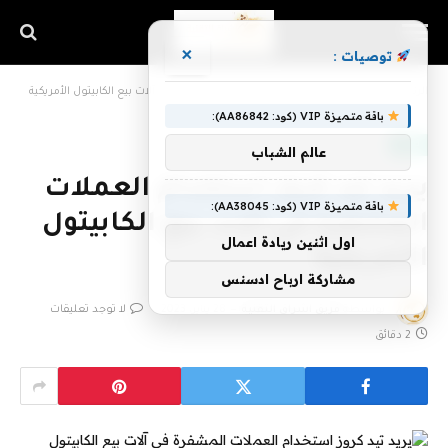
×
توصيات :
الرئيسية
»
يريد تيد كروز استخدام العملات المشفرة في آلات بيع الكابيتول الأمريكية
باقة متميزة VIP (كود: AA86842):
تقنية
عالم الشباب
يريد تيد كروز استخدام العملات
باقة متميزة VIP (كود: AA38045):
المشفرة في آلات بيع الكابيتول
اول اثنين ريادة اعمال
الأمريكية
مشاركة ارباح ادسنس
بواسطة
فريق اشراق التقنية
28 يناير، 2023
لا توجد تعليقات
2 دقائق