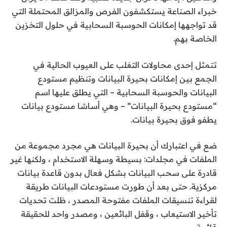
خبراء الصناعة يستكشفون الفرص والمزالق المحتملة التي
قد تواجهها إمكانات الحوسبة السحابية في حلول التخزين
الخاصة بهم.
تتمثل إحدى محاولات التغلب على العيوب الحالية في
الجمع بين إمكانات بحيرة البيانات وتنظيم مستودع
البيانات والحوسبة السحابية – التي يطلق عليها اسم
“مستودع بحيرة البيانات” – وهي أساسًا مستودع بيانات
يطفو فوق بحيرة بيانات.
ضع في اعتبارك أن بحيرة البيانات هي مجرد مجموعة من
الملفات في مجلدات: بسيطة وسهلة الاستخدام ، ولكنها غير
قادرة على سحب البيانات بشكل فعال بدون قاعدة بيانات
مركزية. حتى بعد أن طورت مستودعات البيانات طريقة
لقراءة تنسيقات الملفات مفتوحة المصدر ، ظلت تحديات
تأخير الاستيعاب ، وقفل البائعين ، ومصدر واحد للحقيقة