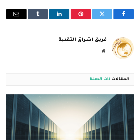
فيسبوك
تويتر
بينتيريست
لينكدإن
Tumblr
البريد
الإلكترو
فريق اشراق التقنية
موقع
الويب
المقالات
ذات الصلة