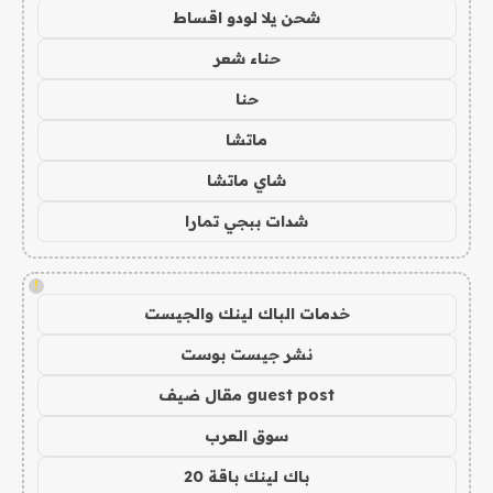
شحن يلا لودو اقساط
حناء شعر
حنا
ماتشا
شاي ماتشا
شدات ببجي تمارا
!
خدمات الباك لينك والجيست
نشر جيست بوست
guest post مقال ضيف
سوق العرب
باك لينك باقة 20