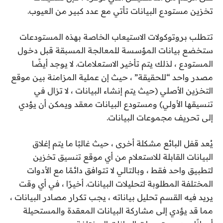
تخزين مستودع البيانات تأتي مع عدد كبير من العيوب.
تتطلب بروتوكولات الاستيعاب الخاصة بهذه المستودعات
ستخضع بيانات المؤسسة للمعالجة المسبقة قبل دخول
المستودع ، لذلك يتم تأخير الاستعلامات. لا يوجد أيضًا
مصدر واحد “للحقيقة” ، حيث إن عملية المزامنة بين موقع
التخزين الأصلي (حيث يتم إنشاء البيانات ، لا تزال في
تنسيقها الأولي) ومستودع البيانات معقد ويمكن أن يؤدي
إلى تحريف مجموعات البيانات.
يُعد قفل البائع مشكلة أخرى ، حيث غالبًا ما يتم إغلاق
البيانات القابلة للاستعلام من أي موقع تنسيق تخزين
لتطبيق واحد فقط ، وبالتالي لا تتوافق دائمًا مع الأدوات
المختلفة المطلوبة لتحليلات البيانات. أخيرًا ، في أي وقت
يريد فيه القسم تحليل بياناته ، يجب تكرار مصادر البيانات ،
مما قد يؤدي إلى مشاركة البيانات المعقدة والمستحيلة