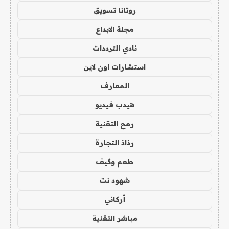
روتانا تسويق
مجلة الابداع
نادي الترددات
استشارات اون لاين
المعارف
هيدب فيديو
رمح التقنية
رذاذ التجارة
طعم وكيف
شهود نت
أركاني
مباشر التقنية