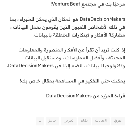
مرحبًا بك في مجتمع VentureBeat!
DataDecisionMakers هو المكان الذي يمكن للخبراء ، بما
في ذلك الأشخاص الفنيون الذين يقومون بعمل البيانات ،
مشاركة الأفكار والابتكارات المتعلقة بالبيانات.
إذا كنت تريد أن تقرأ عن الأفكار المتطورة والمعلومات
المحدثة ، وأفضل الممارسات ، ومستقبل البيانات
وتكنولوجيا البيانات ، انضم إلينا في DataDecisionMakers.
يمكنك حتى التفكير في المساهمة بمقال خاص بك!
قراءة المزيد من DataDecisionMakers
اغرق
البيانات
بكاء
تخزين
حاجز
لا