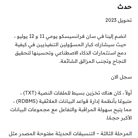
حدث
تحويل 2023
انضم إلينا في سان فرانسيسكو يومي 11 و 12 يوليو ،
حيث سيشارك كبار المسؤولين التنفيذيين في كيفية
دمج استثمارات الذكاء الاصطناعي وتحسينها لتحقيق
النجاح وتجنب المزالق الشائعة.
سجل الان
أولاً ، كان هناك تخزين بسيط للملفات النصية (TXT) ،
متبوعًا بأنظمة إدارة قواعد البيانات العلائقية (RDBMS) ،
مما يتيح سهولة المراقبة والتفاعل مع مجموعات البيانات
الأكبر حجمًا.
المرحلة الثالثة – التنسيقات الحديثة مفتوحة المصدر مثل