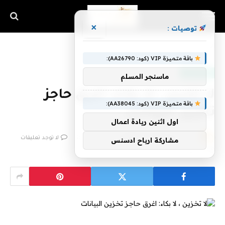
×
توصيات :
الرئيسية
»
لا تخزين ، لا بكاء: اغرق حاجز تخزين البيانات
باقة متميزة VIP (كود: AA26790):
أخبار التقنية
ماسنجر المسلم
لا تخزين ، لا بكاء: اغرق حاجز
باقة متميزة VIP (كود: AA38045):
تخزين البيانات
اول اثنين ريادة اعمال
بواسطة
فريق اشراق التقنية
19 مارس، 2023
لا توجد تعليقات
مشاركة ارباح ادسنس
6 دقائق