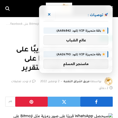
×
توصيات :
الرئيسية
»
سيحصل WhatsApp قريبًا على صور رمزية مثل Bitmoji على Facebook ، كما يقول التقرير
باقة متميزة VIP (كود: AA86842):
منصات
عالم الشباب
سيحصل WhatsApp قريبًا على
باقة متميزة VIP (كود: AA26790):
صور رمزية مثل Bitmoji على
ماسنجر المسلم
Facebook ، كما يقول التقرير
بواسطة
فريق اشراق التقنية
2 نوفمبر، 2022
لا توجد تعليقات
2 دقائق