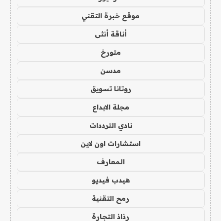
موقع خبرة التقني
أناقة أنثى
متورخ
مدسن
روتانا تسويق
مجلة الابداع
نادي الترددات
استشارات اون لاين
المعارف
هيدب فيديو
رمح التقنية
رذاذ التجارة