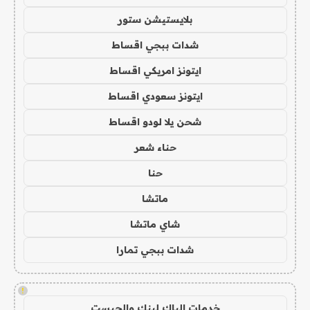
بلايستيشن ستور
شدات ببجي اقساط
ايتونز امريكي اقساط
ايتونز سعودي اقساط
شحن يلا لودو اقساط
حناء شعر
حنا
ماتشا
شاي ماتشا
شدات ببجي تمارا
!
خدمات الباك لينك والجيست