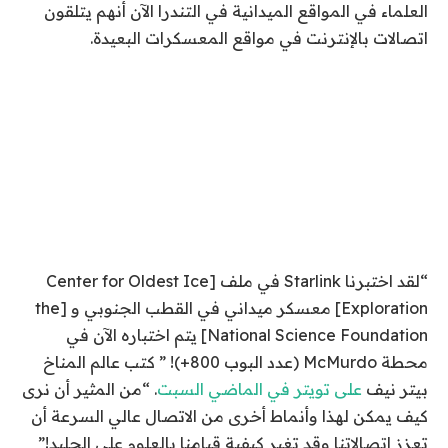
العلماء في المواقع الميدانية في التندرا الآن أنهم يتلقون
اتصالات بالإنترنت
في مواقع المعسكرات البعيدة.
“
لقد اختبرنا Starlink في ملف [Center for Oldest Ice
Exploration] معسكر ميداني في القطب الجنوبي و [the
National Science Foundation] يتم اختباره الآن في
محطة McMurdo (عدد البوب ​​800+)! ” كتب عالم المناخ
بيتر نيف
على تويتر في الماضي
السبت
. “من المثير أن نرى
كيف يمكن لهذا وأنماط أخرى من الاتصال عالي السرعة أن
تعزز اتصالاتنا وقد تغير كيفية قيامنا بالعلوم على الجليد!”