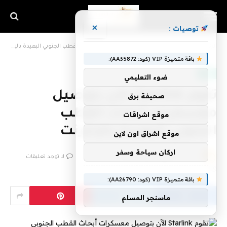
×
توصيات :
الرئيسية
»
تقوم Starlink الآن بتوصيل معسكرات أبحاث القطب الجنوبي البعيدة بالإنترنت
باقة متميزة VIP (كود: AA35872):
تقنية
ضوء التعليمي
تقوم Starlink الآن بتوصيل
صحيفة برق
معسكرات أبحاث القطب
موقع اشراقات
الجنوبي البعيدة بالإنترنت
موقع اشراق اون لاين
اركان سياحة وسفر
بواسطة
فريق اشراق التقنية
23 يناير، 2023
لا توجد تعليقات
2 دقائق
باقة متميزة VIP (كود: AA26790):
ماسنجر المسلم