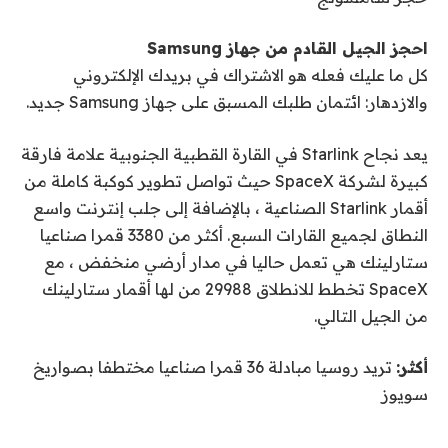
احجز الجيل القادم من جهاز Samsung
كل ما عليك فعله هو الاشتراك في بريدك الإلكتروني
والازدهار: ائتمان طلبك المسبق على جهاز Samsung جديد.
يعد نجاح Starlink في القارة القطبية الجنوبية علامة فارقة
كبيرة لشركة SpaceX حيث تواصل تطوير كوكبة كاملة من
أقمار Starlink الصناعية ، بالإضافة إلى جلب
إنترنت واسع
النطاق لجميع القارات السبع. أكثر من 3380 قمرا صناعيا
ستارلينك هي
تعمل حاليا
في مدار أرضي منخفض ، مع
SpaceX
تخطط للانطلاق
29988 من لها
أقمار ستارلينك
من الجيل التالي.
أكثر:
تريد روسيا مبادلة 36 قمرا صناعيا مختطفا بصواريخ
سويوز