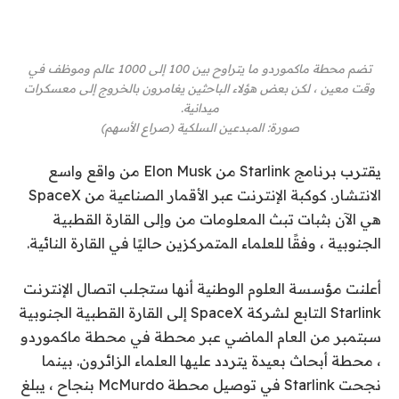
تضم محطة ماكموردو ما يتراوح بين 100 إلى 1000 عالم وموظف في
وقت معين ، لكن بعض هؤلاء الباحثين يغامرون بالخروج إلى معسكرات
ميدانية.
صورة
:
المبدعين السلكية
(
صراع الأسهم
)
يقترب برنامج Starlink من Elon Musk من واقع واسع
الانتشار. كوكبة الإنترنت عبر الأقمار الصناعية من SpaceX
هي الآن
بثبات
تبث المعلومات من وإلى القارة القطبية
الجنوبية ، وفقًا للعلماء المتمركزين حاليًا في القارة النائية.
أعلنت مؤسسة العلوم الوطنية أنها ستجلب اتصال الإنترنت
Starlink التابع لشركة SpaceX إلى القارة القطبية الجنوبية
سبتمبر من العام الماضي
عبر محطة في محطة ماكموردو
، محطة أبحاث بعيدة يتردد عليها العلماء الزائرون. بينما
نجحت Starlink في توصيل محطة McMurdo بنجاح ، يبلغ