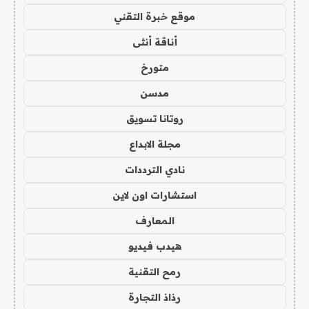
موقع خبرة التقني
أناقة أنثى
متورخ
مدسن
روتانا تسويق
مجلة الابداع
نادي الترددات
استشارات اون لاين
المعارف
هيدب فيديو
رمح التقنية
رذاذ التجارة