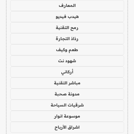
المعارف
هيدب فيديو
رمح التقنية
رذاذ التجارة
طعم وكيف
شهود نت
أركاني
مباشر التقنية
مدونة صحبة
شرقيات السياحة
موسوعة انوار
اشراق الأرباح