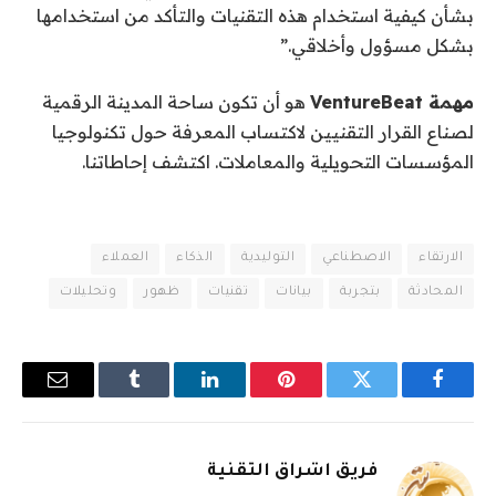
بشأن كيفية استخدام هذه التقنيات والتأكد من استخدامها
بشكل مسؤول وأخلاقي.”
مهمة VentureBeat
هو أن تكون ساحة المدينة الرقمية
لصناع القرار التقنيين لاكتساب المعرفة حول تكنولوجيا
المؤسسات التحويلية والمعاملات. اكتشف إحاطاتنا.
الارتقاء
الاصطناعي
التوليدية
الذكاء
العملاء
المحادثة
بتجربة
بيانات
تقنيات
ظهور
وتحليلات
فيسبوك
تويتر
بينتيريست
لينكدإن
Tumblr
البريد
الإلكترو
فريق اشراق التقنية