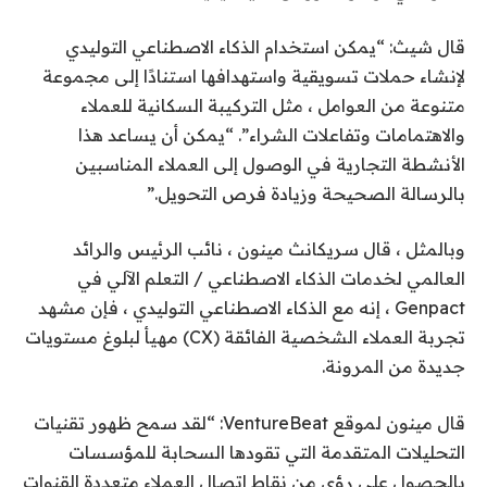
قال شيث: “يمكن استخدام الذكاء الاصطناعي التوليدي
لإنشاء حملات تسويقية واستهدافها استنادًا إلى مجموعة
متنوعة من العوامل ، مثل التركيبة السكانية للعملاء
والاهتمامات وتفاعلات الشراء”. “يمكن أن يساعد هذا
الأنشطة التجارية في الوصول إلى العملاء المناسبين
بالرسالة الصحيحة وزيادة فرص التحويل.”
وبالمثل ، قال سريكانث مينون ، نائب الرئيس والرائد
العالمي لخدمات الذكاء الاصطناعي / التعلم الآلي في
Genpact ، إنه مع الذكاء الاصطناعي التوليدي ، فإن مشهد
تجربة العملاء الشخصية الفائقة (CX) مهيأ لبلوغ مستويات
جديدة من المرونة.
قال مينون لموقع VentureBeat: “لقد سمح ظهور تقنيات
التحليلات المتقدمة التي تقودها السحابة للمؤسسات
بالحصول على رؤى من نقاط اتصال العملاء متعددة القنوات