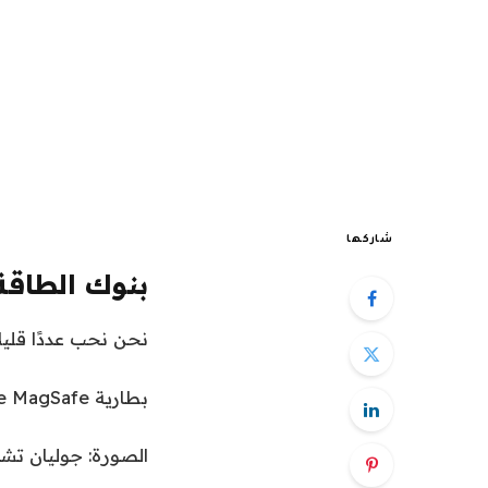
شاركها
بنوك الطاقة MagSafe الأخرى التي يجب مراع
نحن نحب عددًا قليلاً من بنوك الطاقة agSafe
بطارية Apple MagSafe لجهاز iPhone Air.
الصورة: جوليان تشو