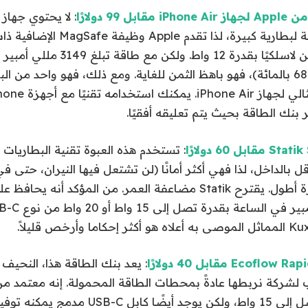
النعومة على مساحة لبطارية كبيرة، لذا 
والقادرة على الشحن لاسلكيًا بقدرة 12 
iPhone Air بنسبة 68 بالمائة)، فهو باهظ الثمن للغاية. ومع ذلك، فهو واحد من ا
بنك الطاقة بحيث يتم تعليقه أفقيًا.
: تستخدم هذه العبوة تقنية البطاريات 
بالداخل، لذا فهي أكثر أمانًا (لن تشتعل فيها النيران، حتى في
ويجب أن تدوم لفترة أطول. يقترح Statik مضاعفة العمر. من المؤكد أ
: يعد بنك الطاقة هذا، النحيف