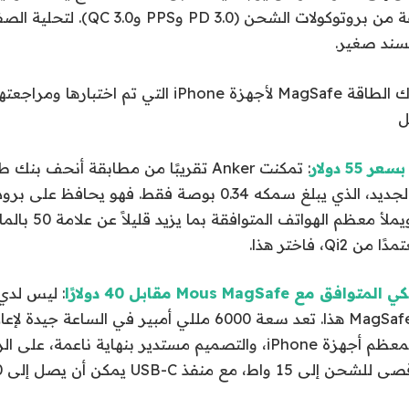
واط، ويدعم مجموعة من بروتوكولات الشحن (0
ند صغير.
ل
55 دولار
: تمكنت Anker تقريبًا من مطابقة أنحف ب
الطاقة Nano Qi2 الجديد، الذي يبلغ سمكه 0.34 بوصة فقط. فه
تصل إلى 15 واط، ويملأ مع
Q، فاختر هذا.
Mous MagSafe مقابل 40 دولارًا
: ليس لدي
بشأن بنك الطاقة MagSafe هذا. تعد سعة 6000 مللي أمبير في الس
70 إلى 80 بالمائة لمعظم أجهزة iPhone، والتصميم مستدير بنهاية ن
 مع منفذ USB-C يمكن أن يصل إلى 20 واط.