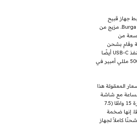
بط جهاز قبيح
بجهاز iPhone الخاص بك، ففكر في شراء أحد بنوك الطاقة MagSafe الأنيقة من Burga. مزيج من
اسعة من
ية وقام بشحن
جهاز iPhone 14 Pro لاسلكيًا (7.5 واط) إلى حوالي 70 بالمائة من الموت. يمكن لمنفذ USB-C أيضًا
توفير 20 واط. المصيد هو السعر المرتفع نسبيًا للسعة المنخفضة نسبيًا البالغة 5000 مللي أمبير في
 MagSafe ذو الأسعار المعقولة هذا
ة تبلغ 10000 مللي أمبير في الساعة مع شاشة
تعرض النسبة المئوية الدقيقة المتبقية. ويمكنك الحصول على شحن لاسلكي بقدرة 15 واطًا (7.5
i)، ويمكن لمنفذ USB-C شحن الأجهزة بقدرة تصل إلى 20 واطًا. إنها ضخمة
ًا كاملاً لجهاز