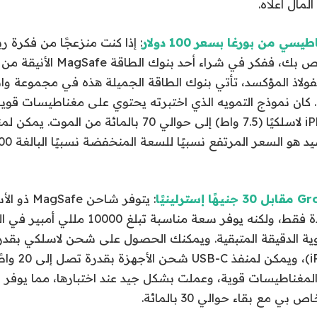
مال أعلاه.
ي من بورغا بسعر 100 دولار
: إذا كنت منزعجًا من فكرة ر
فولاذ المؤكسد، تأتي بنوك الطاقة الجميلة هذه في مجموعة و
. كان نموذج التمويه الذي اختبرته يحتوي على مغناطيسات قو
: يتوفر شاحن
في المملكة المتحدة فقط، ولكنه يوفر سعة مناسب
واطًا لأجهزة Phone
غناطيسات قوية، وعملت بشكل جيد عند اختبارها، مما يوفر شحن