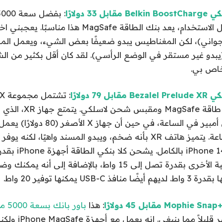
3 دولارًا
الساعة ومسند سهل الاستخدام، يعد بنك الطاقة MagSafe هذا مناس
رجواني)، لكن المغناطيس يبدو ضعيفًا بعض الشيء، ويعمل ا
يبدو غير مستقر في الوضع الرأسي). لقد كان أقل بكثير من ال
7 دولارًا
Bezalel على بنكي طاقة Safe
مللي أمبير في الساعة. يتميز هاتف XR بأنه ضخم، ويبدو المسند واهيًا، 
USB يمكنها توفير 20 واط.
Mop مقابل 45 دولارًا
: هذا
باور بانك بسعة 5000 مللي أمبير
بشكل جيد، لكنه أكبر ق