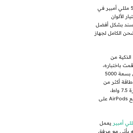
: بفضل سعة 5000 مللي أمبير في
بًا. يعجبني اختيار الألوان
لمسند بشكل أفضل
شحن الكامل لجهاز
: تشتمل مجموعة X الذكية من
Mag ومقبس شحن لاسلكي. يتمتع جهاز XR، الذي قمت باختباره،
بسعة 10000 مللي أمبير في الساعة، في حين أن جهاز X الأصغر (80 دولارًا) يعمل بسعة 5000
لكنه يوفر طاقة أكثر من
كافية لشحن iPhone 14 Pro بالكامل. يشحن كلا بنكي الطاقة أجهزة iPhone بقدرة 7.5 واط،
وهواتف Qi اللاسلكية الأخرى بقدرة تصل إلى 15 واط، بالإضافة إلى أنه يمكنك وضع AirPods على
يعمل
ليلاً مما ينبغي. إنه يعمل مع أجهزة iPhone MagSafe ولكنه يأتي مع مرفق