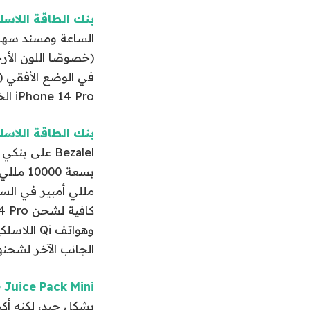
بنك الطاقة اللاسلكي Belkin BoostCharge مقابل 3
(خصوصًا اللون الأ
في الوضع الأفقي (
iPhone 14 Pro الخاص بي.
بنك الطاقة اللاسلكي Bezalel Prelude XR مقابل 9
الجانب الآخر لشحنها بقدرة 3 واط. لديهم أيضًا منافذ -C
hie Snap+ Juice Pack Mini