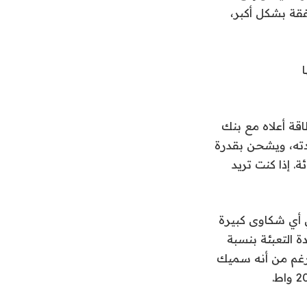
PD 3. وPPS وQC 3.0). لتحلية الصفقة بشكل أكبر،
نك طاقة أعلاه مع بنك
و يحافظ على برودته، ويشحن بقدرة
ظم الهواتف المتوافقة بما يزيد قليلاً عن علامة 50 بالمائة. إذا كنت تريد
 أي شكاوى كبيرة
اعة جيدة لإعادة التعبئة بنسبة
اعمة، على الرغم من أنه سميك