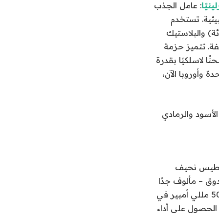
: عامل الجذب
الطاقة اللاسلكي المغناطيسي هذا هو بيانات اعتماد Vonmählen البيئية. تستخدم
الكوبالت المعاد تدويره (27 بالمائة) والألومنيوم (90 بالمائة) والبلاستيك
يفة. تتميز حزمة
يفة (8.6 ملم)، وتتميز بشهادة Qi2، وتوفر شحنًا لاسلكيًا بقدرة
المملكة المتحدة وأوروبا الآن،
اطيس نحيف
قية، وكابل USB-C صغير في الصندوق – مألوف جدًا
حتى الآن. لا يوجد شيء خاطئ حقًا في بنك الطاقة MagSafe الذي تبلغ سعته 5000 مللي أمبير في
ط كحد أقصى، ويمكنك الحصول على أداء