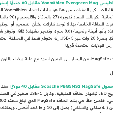
 60 جنيهًا إسترلينيًا
الحقيقي لبنك 
الشركة المصنعة الألمانية 
ي بنوك الطاقة الخاصة بها. لا توجد تنازلات بشأن التصميم أو الوظ
بطارية MagSafe هذه بأنها أنيقة ونح
15 وات وشحنًا سلكيًا بقدرة 20 وات عبر USB-C. إنه متوفر فقط في 
ى الولايات المتحدة قريبًا.
ل
مقابل 40 دولارًا
: مغن
ولائق، وأربعة مصابيح LED لإظهار الطاقة المتب
الساعة، ولكن الشحن (اللاسلكي والسلكي) يصل إلى 10 وا