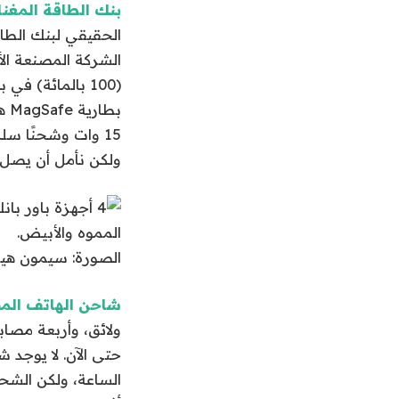
بنك الطاقة المغناطيسي Vonmählen Evergreen Mag مقابل
(100 بالمائة) ف
ولكن نأمل أن يصل إل
الصورة: سيمون هي
شاحن الهاتف المحمول Scosche PBQ5MS2 MagSafe 