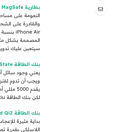
بطارية MagSafe من Apple لجهاز iPhone Air مقابل 99 دولارًا
سيتعين عليك تدوير 
بنك الطاقة Statik State مقابل 60 دولارًا
يعني وجود سائل أقل 
لكن بنك الطاقة Kuxiu المماثل الموصى به أعلاه هو أكثر إحكاما وأرخص قليلاً.
بنك الطاقة Ecoflow Rapid Qi2 مقابل 40 دولارًا