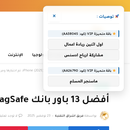
×
توصيات :
باقة متميزة VIP (كود: AA38045):
اول اثنين ريادة اعمال
مشاركة ارباح ادسنس
الرئيسية
تعلم التكنولوجيا
الإنترنت
باقة متميزة VIP (كود: AA26790):
الرئيسية
»
أفضل 13 باور بانك MagSafe لأجهزة iPhone (2025)، تم اختبارها ومراجعتها
ماسنجر المسلم
منصات
أفضل 13 باور بانك MagSafe لأجهزة iPhone (2025)، تم اختبارها ومراجعتها
بواسطة
فريق اشراق التقنية
23 نوفمبر، 2025
لا توجد تعلي