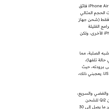
: لا يحتوي جهاز iPhone Air فائق
تقدم Apple وظيفة MagSafe الإضافية ذات الحجم المثالي
واط. ولكن مع طاقة تبلغ 3149 مللي أمبير فقط (شحن جهاز
لبرامج القليلة
المصممة بشكل مثالي لجهاز iPhone Air. يمكنك استخدامه تقنيًا مع أجهزة iPhone الأخرى، ولكن
شبه الصلبة، مما
 حالة تلفها)،
نه يحافظ على برودته، حيث
يقدم 5000 مللي أمبير في الساعة بقدرة تصل إلى 15 واط أو 20 واط من نوع USB-C. يعجبني ذلك،
 والفضي والسريع،
بداية مثيرة للإعجاب لشركة نربطها عادةً بمحطات الطاقة المحمولة. إنه معتمد من Qi2 للشحن
اللاسلكي بقدرة تصل إلى 15 واط، ولكن يوجد أيضًا كابل USB-C مدمج يمكنه توفير ما يصل إلى 30