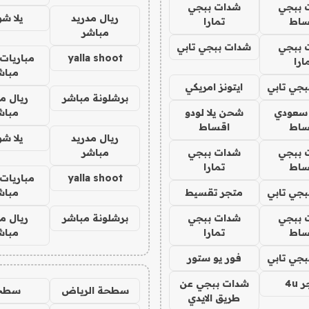
 ببجي
شدات ببجي
ريال مدريد
يلا ش
ساط
تمارا
مباشر
 ببجي
شدات ببجي تابي
yalla shoot
مباريات 
ارا
مباش
جي تابي
ايتونز امريكي
برشلونة مباشر
ريال م
 سعودي
شحن يلا لودو
مباش
ساط
اقساط
ريال مدريد
يلا ش
 ببجي
شدات ببجي
مباشر
ساط
تمارا
yalla shoot
مباريات 
جي تابي
متجر تقسيط
مباش
 ببجي
شدات ببجي
برشلونة مباشر
ريال م
ساط
تمارا
مباش
جي تابي
فور يو ستور
4u
شدات ببجي عن
سطحة الرياض
سطح
طريق الايدي