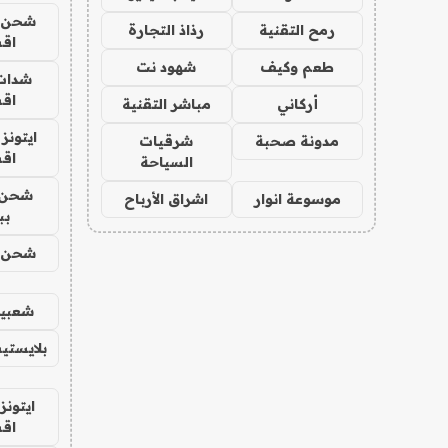
شحن يل
رمح التقنية
رذاذ التجارة
اق
طعم وكيف
شهود نت
شدات
اق
أركاني
مباشر التقنية
ايتونز
مدونة صحبة
شرقيات
اق
السياحة
شحن 
موسوعة انوار
اشراق الأرباح
بب
شحن يل
شعبية
بلايستي
ايتونز
اق