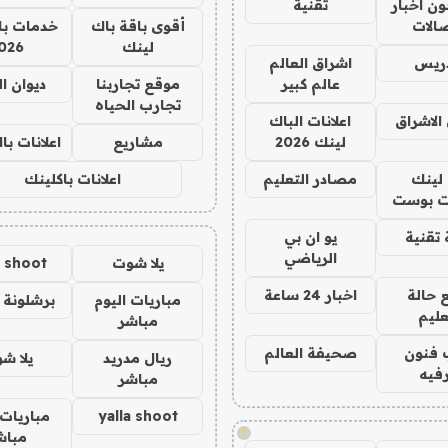
ن اخبار
تقنية
صالات
أقوى باقة باك
خدمات با
لينك
026
دريس
اشراق العالم
عالم كبير
موقع تجاربنا
ديوان ا
تجارب الحياه
الاشراق
اعلانات الباك
لينك 2026
مشاريع
اعلانات ب
لينك
مصادر التعليم
اعلانات باكلينك
 بوست
تقنية
يو ان بي
الرياضي
يلا شوت
a shoot
 حالة
اخبار 24 ساعة
مباريات اليوم
برشلونة 
عليم
مباشر
 فنون
صحيفة العالم
ريال مدريد
يلا ش
فيه
مباشر
yalla shoot
مباريات 
!
مباش