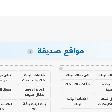
مواقع صديقة
+
!
اك لينك
شراء باك لينك
خدمات الباك
نشر ج
لينك والجيست
بوس
روابط
باقات باك لينك
ية
guest post
سوق ال
مقال ضيف
 لنك،
اعلانات الباك
كلينكات
لينك
باك لينك باقة
اعلانات 
20
لين