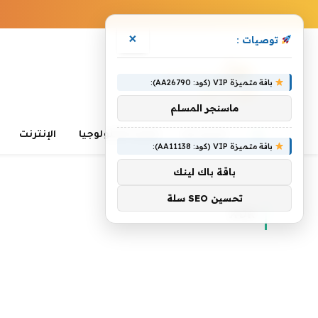
×
توصيات :
باقة متميزة VIP (كود: AA26790):
ماسنجر المسلم
الرئيسية
تعلم التكنولوجيا
الإنترنت
باقة متميزة VIP (كود: AA11138):
باقة باك لينك
الرئيسية
»
XDR
تحسين SEO سلة
XDR