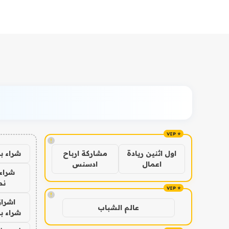
!
شراء ب
اول اثنين ريادة
مشاركة ارباح
اعمال
ادسنس
شراء 
نص
!
اشراق
عالم الشباب
شراء با