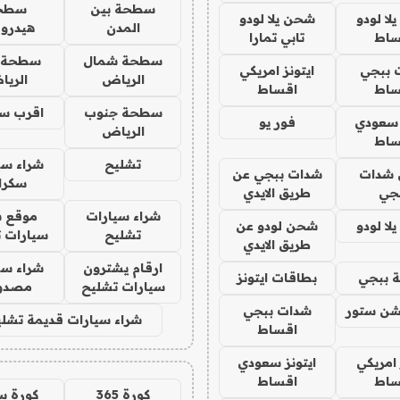
سطحة بين
سطح
ا لودو
شحن يلا لودو
المدن
هيدرو
ساط
تابي تمارا
سطحة شمال
سطحة 
 ببجي
ايتونز امريكي
الرياض
الري
ساط
اقساط
سطحة جنوب
اقرب س
 سعودي
فور يو
الرياض
ساط
تشليح
شراء سي
شدات
شدات ببجي عن
سكرا
جي
طريق الايدي
شراء سيارات
موقع ش
ا لودو
شحن لودو عن
تشليح
سيارات 
طريق الايدي
ارقام يشترون
شراء سي
 ببجي
بطاقات ايتونز
سيارات تشليح
مصدو
شن ستور
شدات ببجي
شراء سيارات قديمة تشلي
اقساط
 امريكي
ايتونز سعودي
ساط
اقساط
كورة 365
كورة س