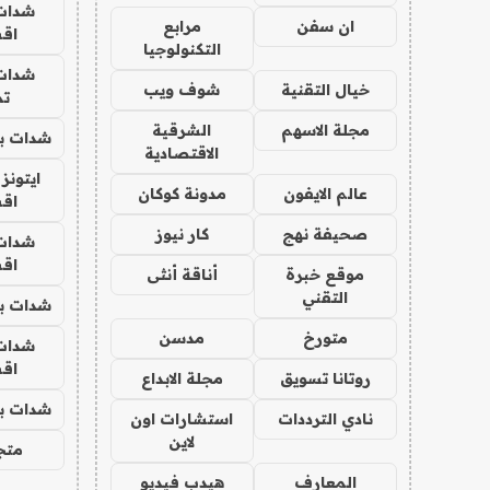
شدات
ان سفن
مرابع
اق
التكنولوجيا
شدات
خيال التقنية
شوف ويب
تم
مجلة الاسهم
الشرقية
شدات بب
الاقتصادية
ايتونز
عالم الايفون
مدونة كوكان
اق
صحيفة نهج
كار نيوز
شدات
اق
موقع خبرة
أناقة أنثى
التقني
شدات بب
متورخ
مدسن
شدات
اق
روتانا تسويق
مجلة الابداع
شدات بب
نادي الترددات
استشارات اون
لاين
متجر 
المعارف
هيدب فيديو