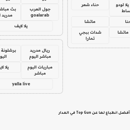
ا لودو
حناء شعر
جول العرب
بث مباشر
ساط
goalarab
مدريد ا
نا
ماتشا
يلا لايف
ماتشا
شدات ببجي
تمارا
ريال مدريد
برشلونة 
مباشر اليوم
اليو
مباريات اليوم
يلا لا
مباشر
yalla live
لها عن Top Gun في المدار