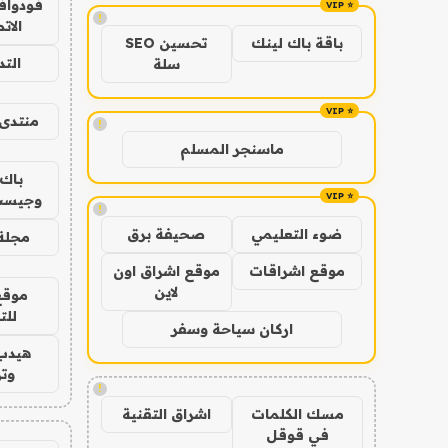
فودوافو
!
الات
باقة باك لينك
تحسين SEO
الت
سلة
منتدى 
!
ماسنجر المسلم
باك 
وجيست
!
ضوء التعليمي
صحيفة برق
مجلة 
موقع اشراقات
موقع اشراق اون
لاين
موقع
للت
اركان سياحة وسفر
هيدب
وتر
!
مسك الكلمات
اشراق التقنية
في قوقل