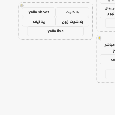
!
 ريال
يلا شوت
yalla shoot
ليوم
يلا شوت زون
يلا لايف
yalla live
!
مباشر
م
يف