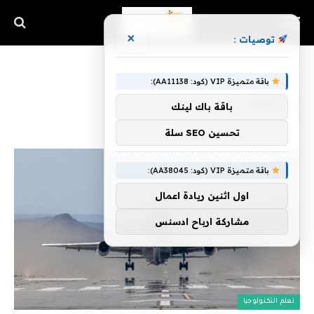
×
توصيات :
الرئيسية
»
Swift
باقة متميزة VIP (كود: AA11138):
SWIFT
باقة باك لينك
تحسين SEO سلة
باقة متميزة VIP (كود: AA38045):
اول اثنين ريادة اعمال
مشاركة ارباح ادسنس
تعلم التكنولوجيا