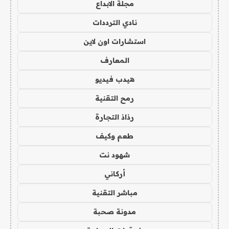
مجلة الابداع
نادي الترددات
استشارات اون لاين
المعارف
هيدب فيديو
رمح التقنية
رذاذ التجارة
طعم وكيف
شهود نت
أركاني
مباشر التقنية
مدونة صحبة