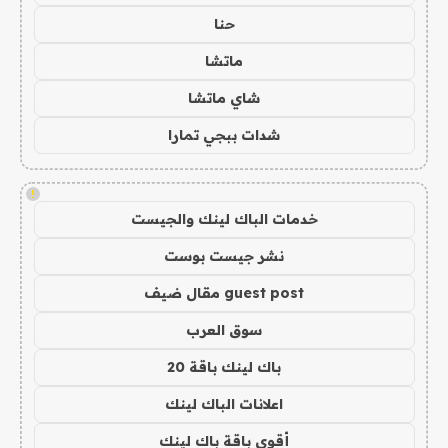
حنا
ماتشا
شاي ماتشا
شدات ببجي تمارا
!
خدمات الباك لينك والجيست
نشر جيست بوست
guest post مقال ضيف
سوق العرب
باك لينك باقة 20
اعلانات الباك لينك
أقوى باقة باك لينك