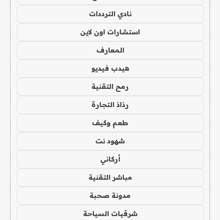
نادي الترددات
استشارات اون لاين
المعارف
هيدب فيديو
رمح التقنية
رذاذ التجارة
طعم وكيف
شهود نت
أركاني
مباشر التقنية
مدونة صحبة
شرقيات السياحة