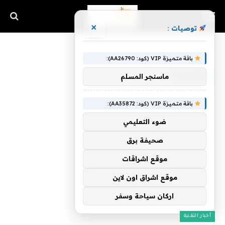
×
توصيات :
الرئيسية
»
Squids
باقة متميزة VIP (كود: AA26790):
SQUIDS
ماسنجر المسلم
باقة متميزة VIP (كود: AA35872):
ضوء التعليمي
صحيفة برق
موقع اشراقات
موقع اشراق اون لاين
اركان سياحة وسفر
أخبار التقنية