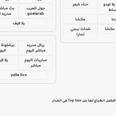
ا لودو
حناء شعر
جول العرب
بث مباشر
ساط
goalarab
مدريد ا
نا
ماتشا
يلا لايف
ماتشا
شدات ببجي
تمارا
ريال مدريد
برشلونة 
مباشر اليوم
اليو
مباريات اليوم
يلا لا
مباشر
yalla live
لها عن Top Gun في المدار