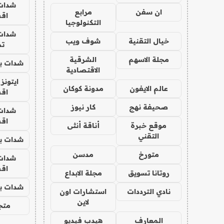
شدات
ان سفن
مرابع
اق
التكنولوجيا
شدات
خيال التقنية
شوف ويب
تم
مجلة الاسهم
الشرقية
شدات بب
الاقتصادية
ايتونز
عالم الايفون
مدونة كوكان
اق
صحيفة نهج
كار نيوز
شدات
اق
موقع خبرة
أناقة أنثى
التقني
شدات بب
متورخ
مدسن
شدات
اق
روتانا تسويق
مجلة الابداع
شدات بب
نادي الترددات
استشارات اون
لاين
متجر 
المعارف
هيدب فيديو