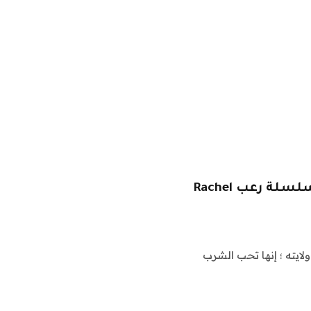
مراجعة فيلم Prime Video’s Dead Ringers: سلسلة رعب Rachel
 المنتهية ولايته ؛ إنها تحب الشرب