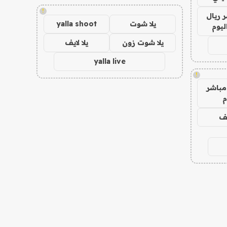
!
 ريال
يلا شوت
yalla shoot
ليوم
يلا شوت زون
يلا لايف
yalla live
!
مباشر
م
يف