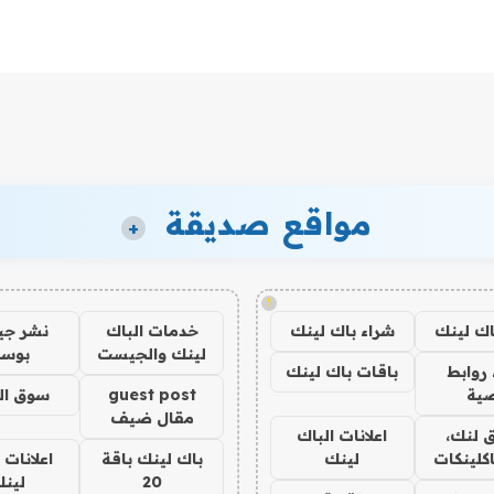
مواقع صديقة
+
!
اك لينك
شراء باك لينك
خدمات الباك
نشر ج
لينك والجيست
بوس
روابط
باقات باك لينك
ية
guest post
سوق ال
مقال ضيف
 لنك،
اعلانات الباك
كلينكات
لينك
باك لينك باقة
اعلانات 
20
لين