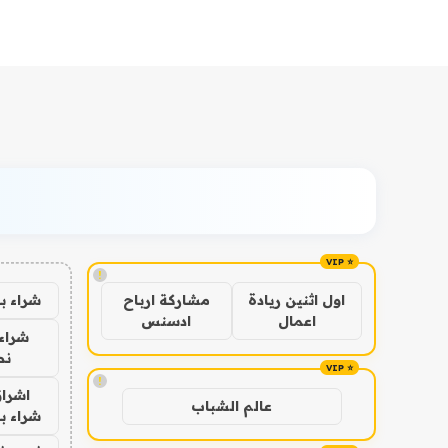
!
شراء ب
اول اثنين ريادة
مشاركة ارباح
اعمال
ادسنس
شراء 
نص
!
اشراق
عالم الشباب
شراء با