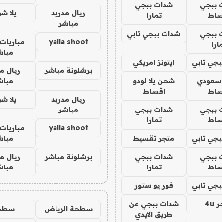
 ببجي
شدات ببجي
ريال مدريد
يلا ش
ساط
تمارا
مباشر
 ببجي
شدات ببجي تابي
yalla shoot
مباريات 
ارا
مباش
جي تابي
ايتونز امريكي
برشلونة مباشر
ريال م
 سعودي
شحن يلا لودو
مباش
ساط
اقساط
ريال مدريد
يلا ش
 ببجي
شدات ببجي
مباشر
ساط
تمارا
yalla shoot
مباريات 
جي تابي
متجر تقسيط
مباش
 ببجي
شدات ببجي
برشلونة مباشر
ريال م
ساط
تمارا
مباش
جي تابي
فور يو ستور
4u
شدات ببجي عن
سطحة الرياض
سطح
طريق الايدي