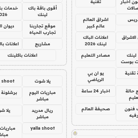
ن اخبار
تقنية
صالات
أقوى باقة باك
خدمات با
لينك
026
دريس
اشراق العالم
عالم كبير
موقع تجاربنا
ديوان ا
تجارب الحياه
الاشراق
اعلانات الباك
لينك 2026
مشاريع
اعلانات ب
لينك
مصادر التعليم
اعلانات باكلينك
 بوست
تقنية
يو ان بي
الرياضي
يلا شوت
a shoot
 حالة
اخبار 24 ساعة
مباريات اليوم
برشلونة 
عليم
مباشر
 فنون
صحيفة العالم
ريال مدريد
يلا ش
فيه
مباشر
yalla shoot
مباريات 
!
مباش