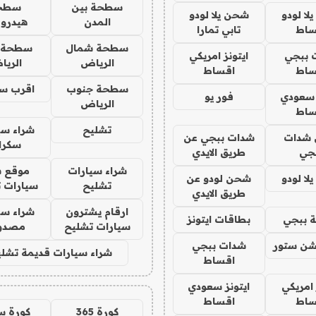
سطحة بين
سطح
ا لودو
شحن يلا لودو
المدن
هيدرو
ساط
تابي تمارا
سطحة شمال
سطحة 
 ببجي
ايتونز امريكي
الرياض
الري
ساط
اقساط
سطحة جنوب
اقرب س
 سعودي
فور يو
الرياض
ساط
تشليح
شراء سي
شدات
شدات ببجي عن
سكرا
جي
طريق الايدي
شراء سيارات
موقع ش
ا لودو
شحن لودو عن
تشليح
سيارات 
طريق الايدي
ارقام يشترون
شراء سي
 ببجي
بطاقات ايتونز
سيارات تشليح
مصدو
شن ستور
شدات ببجي
شراء سيارات قديمة تشلي
اقساط
 امريكي
ايتونز سعودي
ساط
اقساط
كورة 365
كورة س