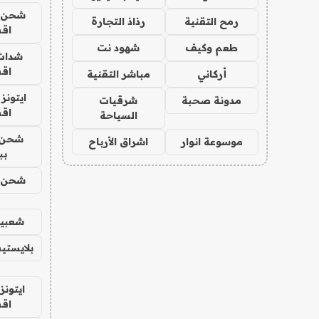
شحن يل
رمح التقنية
رذاذ التجارة
اق
طعم وكيف
شهود نت
شدات
اق
أركاني
مباشر التقنية
ايتونز
مدونة صحبة
شرقيات
اق
السياحة
شحن 
موسوعة انوار
اشراق الأرباح
بب
شحن يل
شعبية
بلايستي
ايتونز
اق