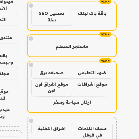
فودوافو
!
الات
باقة باك لينك
تحسين SEO
الت
سلة
منتدى 
!
ماسنجر المسلم
باك 
وجيست
!
ضوء التعليمي
صحيفة برق
مجلة 
موقع اشراقات
موقع اشراق اون
لاين
موقع
للت
اركان سياحة وسفر
هيدب
وتر
!
مسك الكلمات
اشراق التقنية
في قوقل