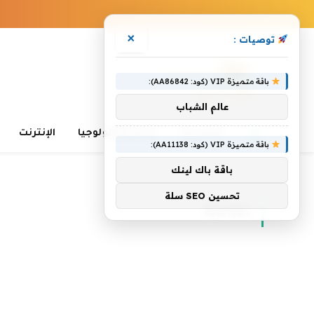
×
توصيات :
باقة متميزة VIP (كود: AA86842):
عالم الشباب
الرئيسية
تعلم التكنولوجيا
الإنترنت
باقة متميزة VIP (كود: AA11138):
باقة باك لينك
الرئيسية
»
Rachel
تحسين SEO سلة
RACHEL