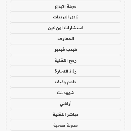
مجلة الابداع
نادي الترددات
استشارات اون لاين
المعارف
هيدب فيديو
رمح التقنية
رذاذ التجارة
طعم وكيف
شهود نت
أركاني
مباشر التقنية
مدونة صحبة