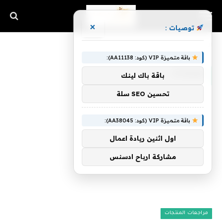
×
توصيات :
الرئيسية
»
pTron
باقة متميزة VIP (كود: AA11138):
PTRON
باقة باك لينك
تحسين SEO سلة
باقة متميزة VIP (كود: AA38045):
اول اثنين ريادة اعمال
مشاركة ارباح ادسنس
مراجعات المنتجات