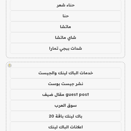
حناء شعر
حنا
ماتشا
شاي ماتشا
شدات ببجي تمارا
!
خدمات الباك لينك والجيست
نشر جيست بوست
guest post مقال ضيف
سوق العرب
باك لينك باقة 20
اعلانات الباك لينك