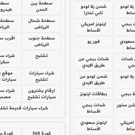
سطحة بين
سطح
ا لودو
شحن يلا لودو
المدن
هيدرو
ساط
تابي تمارا
سطحة شمال
سطحة 
 ببجي
ايتونز امريكي
الرياض
الري
ساط
اقساط
سطحة جنوب
اقرب س
 سعودي
فور يو
الرياض
ساط
تشليح
شراء سي
شدات
شدات ببجي عن
سكرا
جي
طريق الايدي
شراء سيارات
موقع ش
ا لودو
شحن لودو عن
تشليح
سيارات 
طريق الايدي
ارقام يشترون
شراء سي
 ببجي
بطاقات ايتونز
سيارات تشليح
مصدو
شن ستور
شدات ببجي
شراء سيارات قديمة تشلي
اقساط
 امريكي
ايتونز سعودي
ساط
اقساط
كورة 365
كورة س