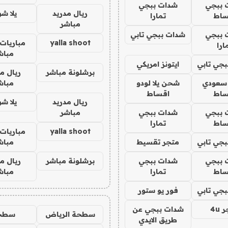
 ببجي
شدات ببجي
ريال مدريد
يلا ش
ساط
تمارا
مباشر
 ببجي
شدات ببجي تابي
yalla shoot
مباريات 
ارا
مباش
جي تابي
ايتونز امريكي
برشلونة مباشر
ريال م
 سعودي
شحن يلا لودو
مباش
ساط
اقساط
ريال مدريد
يلا ش
 ببجي
شدات ببجي
مباشر
ساط
تمارا
yalla shoot
مباريات 
جي تابي
متجر تقسيط
مباش
 ببجي
شدات ببجي
برشلونة مباشر
ريال م
ساط
تمارا
مباش
جي تابي
فور يو ستور
4u
شدات ببجي عن
سطحة الرياض
سطح
طريق الايدي