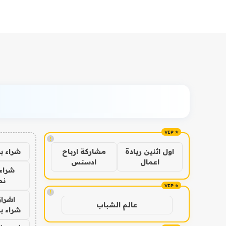
!
شراء ب
اول اثنين ريادة
مشاركة ارباح
اعمال
ادسنس
شراء 
نص
!
اشراق
عالم الشباب
شراء با