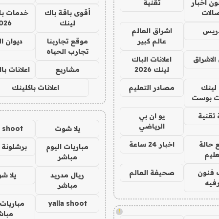
ن اخبار
تقنية
صالات
أقوى باقة باك
خدمات با
لينك
026
دريس
اشراق العالم
عالم كبير
موقع تجاربنا
ديوان ا
تجارب الحياه
الاشراق
اعلانات الباك
لينك 2026
مشاريع
اعلانات ب
لينك
مصادر التعليم
اعلانات باكلينك
 بوست
تقنية
يو ان بي
الرياضي
يلا شوت
a shoot
 حالة
اخبار 24 ساعة
مباريات اليوم
برشلونة 
عليم
مباشر
 فنون
صحيفة العالم
ريال مدريد
يلا ش
فيه
مباشر
yalla shoot
مباريات 
!
مباش