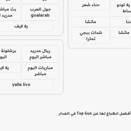
ا لودو
حناء شعر
جول العرب
بث مباشر
ساط
goalarab
مدريد ا
نا
ماتشا
يلا لايف
ماتشا
شدات ببجي
تمارا
ريال مدريد
برشلونة 
مباشر اليوم
اليو
مباريات اليوم
يلا لا
مباشر
yalla live
لها عن Top Gun في المدار