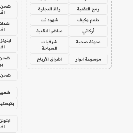
شحن يل
رمح التقنية
رذاذ التجارة
اق
طعم وكيف
شهود نت
شدات
اق
أركاني
مباشر التقنية
ايتونز
مدونة صحبة
شرقيات
اق
السياحة
شحن 
موسوعة انوار
اشراق الأرباح
بب
شحن يل
شعبية
بلايستي
ايتونز
اق