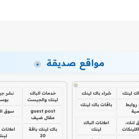
مواقع صديقة
+
!
اك لينك
شراء باك لينك
خدمات الباك
نشر ج
لينك والجيست
بوس
روابط
باقات باك لينك
ية
guest post
سوق ال
مقال ضيف
 لنك،
اعلانات الباك
كلينكات
لينك
باك لينك باقة
اعلانات 
20
لين