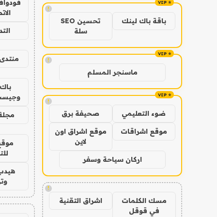
فودوافو
!
الات
باقة باك لينك
تحسين SEO
الت
سلة
منتدى 
!
ماسنجر المسلم
باك 
وجيست
!
ضوء التعليمي
صحيفة برق
مجلة 
موقع اشراقات
موقع اشراق اون
لاين
موقع
للت
اركان سياحة وسفر
هيدب
وتر
!
مسك الكلمات
اشراق التقنية
في قوقل