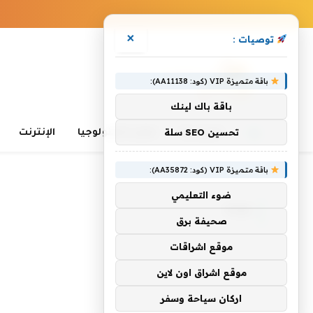
×
توصيات :
باقة متميزة VIP (كود: AA11138):
باقة باك لينك
تحسين SEO سلة
الرئيسية
تعلم التكنولوجيا
الإنترنت
باقة متميزة VIP (كود: AA35872):
الرئيسية
»
Pod
ضوء التعليمي
POD
صحيفة برق
موقع اشراقات
موقع اشراق اون لاين
اركان سياحة وسفر