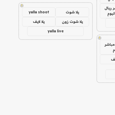
!
 ريال
يلا شوت
yalla shoot
ليوم
يلا شوت زون
يلا لايف
yalla live
!
مباشر
م
يف