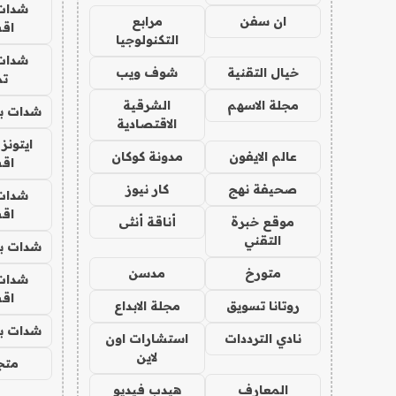
شدات
ان سفن
مرابع
اق
التكنولوجيا
شدات
خيال التقنية
شوف ويب
تم
مجلة الاسهم
الشرقية
شدات بب
الاقتصادية
ايتونز
عالم الايفون
مدونة كوكان
اق
صحيفة نهج
كار نيوز
شدات
اق
موقع خبرة
أناقة أنثى
التقني
شدات بب
متورخ
مدسن
شدات
اق
روتانا تسويق
مجلة الابداع
شدات بب
نادي الترددات
استشارات اون
لاين
متجر 
المعارف
هيدب فيديو