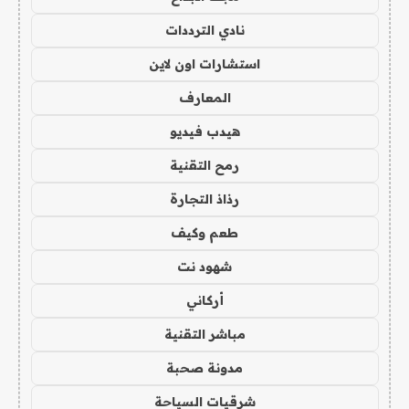
نادي الترددات
استشارات اون لاين
المعارف
هيدب فيديو
رمح التقنية
رذاذ التجارة
طعم وكيف
شهود نت
أركاني
مباشر التقنية
مدونة صحبة
شرقيات السياحة