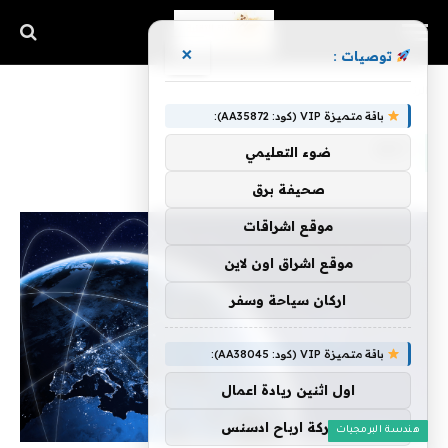
×
توصيات :
الرئيسية
»
net
باقة متميزة VIP (كود: AA35872):
NET
ضوء التعليمي
صحيفة برق
موقع اشراقات
موقع اشراق اون لاين
اركان سياحة وسفر
باقة متميزة VIP (كود: AA38045):
اول اثنين ريادة اعمال
مشاركة ارباح ادسنس
هندسة البرمجيات