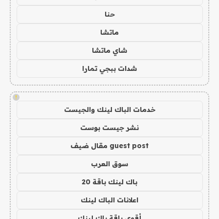
حنا
ماتشا
شاي ماتشا
شدات ببجي تمارا
!
خدمات الباك لينك والجيست
نشر جيست بوست
guest post مقال ضيف
سوق العرب
باك لينك باقة 20
اعلانات الباك لينك
أقوى باقة باك لينك