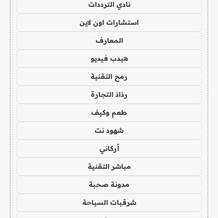
نادي الترددات
استشارات اون لاين
المعارف
هيدب فيديو
رمح التقنية
رذاذ التجارة
طعم وكيف
شهود نت
أركاني
مباشر التقنية
مدونة صحبة
شرقيات السياحة