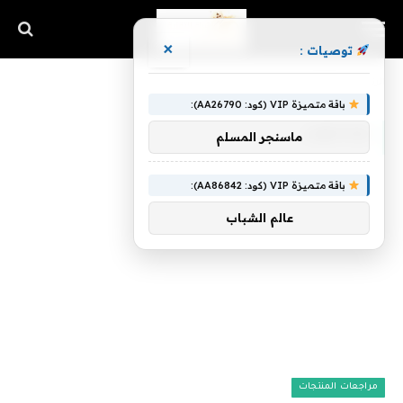
×
توصيات :
الرئيسية
»
Limited
باقة متميزة VIP (كود: AA26790):
LIMITED
ماسنجر المسلم
باقة متميزة VIP (كود: AA86842):
عالم الشباب
مراجعات المنتجات