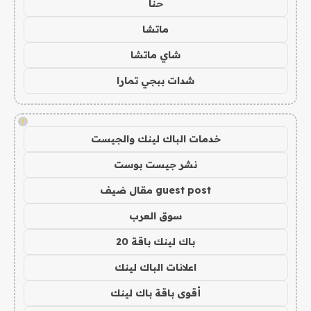
حنا
ماتشا
شاي ماتشا
شدات ببجي تمارا
!
خدمات الباك لينك والجيست
نشر جيست بوست
guest post مقال ضيف
سوق العرب
باك لينك باقة 20
اعلانات الباك لينك
أقوى باقة باك لينك