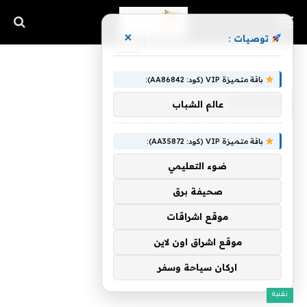
×
توصيات :
الرئيسية
»
Hunter
باقة متميزة VIP (كود: AA86842):
HUNTER
عالم الشباب
باقة متميزة VIP (كود: AA35872):
ضوء التعليمي
صحيفة برق
موقع اشراقات
موقع اشراق اون لاين
اركان سياحة وسفر
تقنية