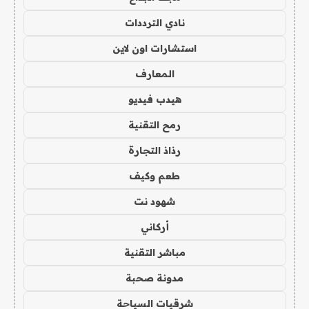
نادي الترددات
استشارات اون لاين
المعارف
هيدب فيديو
رمح التقنية
رذاذ التجارة
طعم وكيف
شهود نت
أركاني
مباشر التقنية
مدونة صحبة
شرقيات السياحة