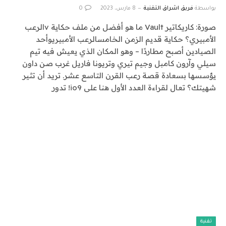
بواسطة
فريق اشراق التقنية
8 مارس، 2023
0
صورة: كاريكاتير Vault ما هو أفضل من ملف حكاية vالرعب
الأمبيري؟ حكاية قديم الزمن الخامسالرعب الأمبيريوأحد
الصيادين أصبح مطاردًا – وهو المكان الذي يعيش فيه تيم
سيلي وآرون كامبل وجيم تيري وتريونا فاريل غرب صن داون
يؤسسها بسعادة قصة رعب القرن التاسع عشر. تريد أن تثير
شهيتك؟ تعال لقراءة العدد الأول هنا على io9! تدور
تقنية