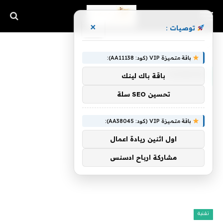
×
توصيات :
الرئيسية
»
Horror
باقة متميزة VIP (كود: AA11138):
HORROR
باقة باك لينك
تحسين SEO سلة
باقة متميزة VIP (كود: AA38045):
اول اثنين ريادة اعمال
مشاركة ارباح ادسنس
تقنية