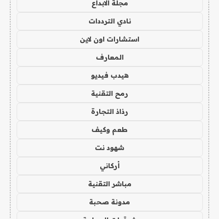
مجلة الابداع
نادي الترددات
استشارات اون لاين
المعارف
هيدب فيديو
رمح التقنية
رذاذ التجارة
طعم وكيف
شهود نت
أركاني
مباشر التقنية
مدونة صحبة