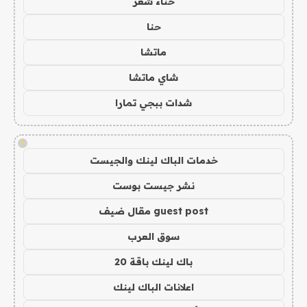
حناء شعر
حنا
ماتشا
شاي ماتشا
شدات ببجي تمارا
!
خدمات الباك لينك والجيست
نشر جيست بوست
guest post مقال ضيف
سوق العرب
باك لينك باقة 20
اعلانات الباك لينك