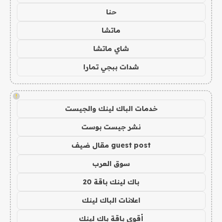
حنا
ماتشا
شاي ماتشا
شدات ببجي تمارا
!
خدمات الباك لينك والجيست
نشر جيست بوست
guest post مقال ضيف
سوق العرب
باك لينك باقة 20
اعلانات الباك لينك
أقوى باقة باك لينك