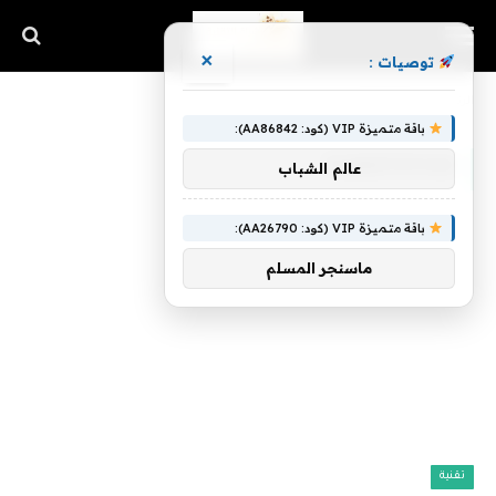
×
توصيات :
الرئيسية
»
Flightstick
باقة متميزة VIP (كود: AA86842):
FLIGHTSTICK
عالم الشباب
باقة متميزة VIP (كود: AA26790):
ماسنجر المسلم
تقنية