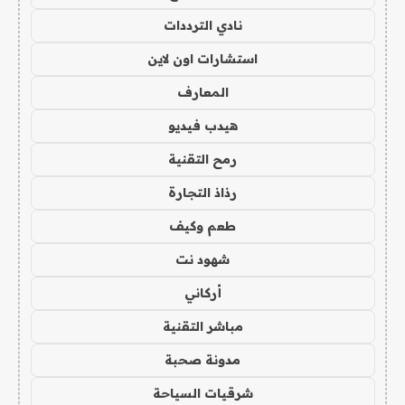
نادي الترددات
استشارات اون لاين
المعارف
هيدب فيديو
رمح التقنية
رذاذ التجارة
طعم وكيف
شهود نت
أركاني
مباشر التقنية
مدونة صحبة
شرقيات السياحة