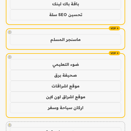
باقة باك لينك
تحسين SEO سلة
!
ماسنجر المسلم
!
ضوء التعليمي
صحيفة برق
موقع اشراقات
موقع اشراق اون لاين
اركان سياحة وسفر
!