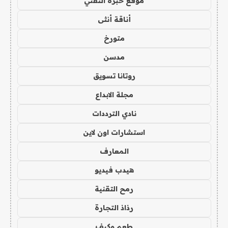
موقع خبرة التقني
أناقة أنثى
متورخ
مدسن
روتانا تسويق
مجلة الابداع
نادي الترددات
استشارات اون لاين
المعارف
هيدب فيديو
رمح التقنية
رذاذ التجارة
طعم وكيف