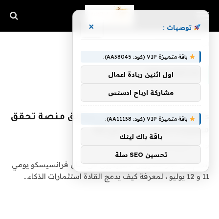
×
توصيات :
الرئيسية
»
Deepchecks
باقة متميزة VIP (كود: AA38045):
DEEPCHECKS
اول اثنين ريادة اعمال
مشاركة ارباح ادسنس
Deepchecks يرفع التمويل ويطلق منصة تحقق
باقة متميزة VIP (كود: AA11138):
مفتوحة المصدر لنماذج ML
باقة باك لينك
بواسطة
فريق اشراق التقنية
15 يونيو، 2023
0
تحسين SEO سلة
انضم إلى كبار المديرين التنفيذيين في سان فرانسيسكو يومي
11 و 12 يوليو ، لمعرفة كيف يدمج القادة استثمارات الذكاء…