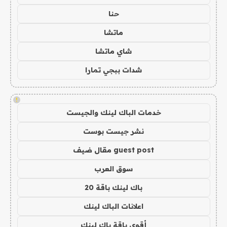
حنا
ماتشا
شاي ماتشا
شدات ببجي تمارا
!
خدمات الباك لينك والجيست
نشر جيست بوست
guest post مقال ضيف
سوق العرب
باك لينك باقة 20
اعلانات الباك لينك
أقوى باقة باك لينك