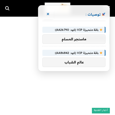
×
توصيات :
الرئيسية
»
Decision
باقة متميزة VIP (كود: AA26790):
DECISION
ماسنجر المسلم
باقة متميزة VIP (كود: AA86842):
عالم الشباب
أخبار التقنية