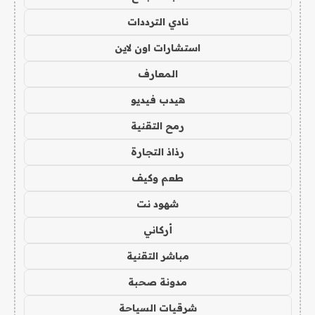
نادي الترددات
استشارات اون لاين
المعارف
هيدب فيديو
رمح التقنية
رذاذ التجارة
طعم وكيف
شهود نت
أركاني
مباشر التقنية
مدونة صحبة
شرقيات السياحة