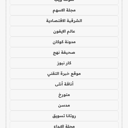
مجلة الاسهم
الشرقية الاقتصادية
عالم الايفون
مدونة كوكان
صحيفة نهج
كار نيوز
موقع خبرة التقني
أناقة أنثى
متورخ
مدسن
روتانا تسويق
مجلة الابداع