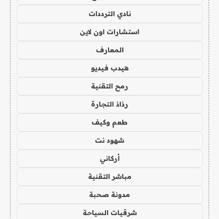
نادي الترددات
استشارات اون لاين
المعارف
هيدب فيديو
رمح التقنية
رذاذ التجارة
طعم وكيف
شهود نت
أركاني
مباشر التقنية
مدونة صحبة
شرقيات السياحة