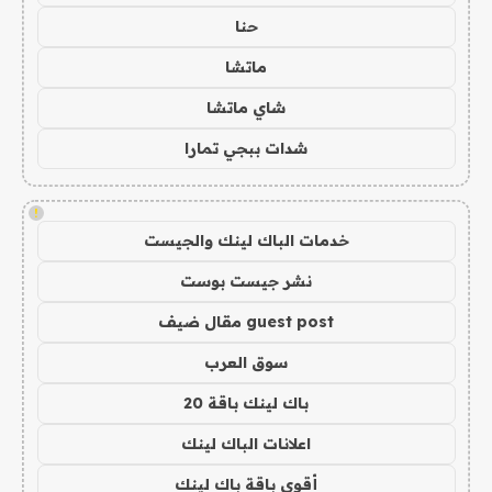
حنا
ماتشا
شاي ماتشا
شدات ببجي تمارا
!
خدمات الباك لينك والجيست
نشر جيست بوست
guest post مقال ضيف
سوق العرب
باك لينك باقة 20
اعلانات الباك لينك
أقوى باقة باك لينك