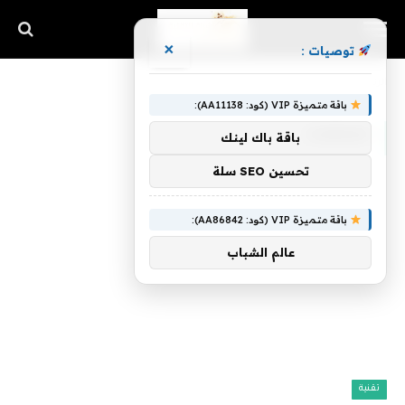
×
توصيات :
الرئيسية
»
Chrissy
باقة متميزة VIP (كود: AA11138):
CHRISSY
باقة باك لينك
تحسين SEO سلة
باقة متميزة VIP (كود: AA86842):
عالم الشباب
تقنية