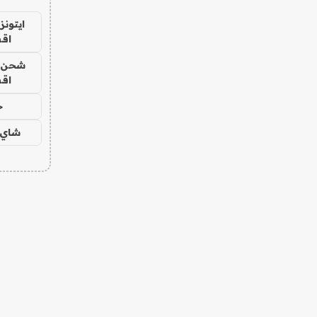
ايتونز
اق
شحن يل
اق
ح
شاي 