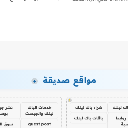
مواقع صديقة
+
!
اك لينك
شراء باك لينك
خدمات الباك
نشر ج
لينك والجيست
بوس
روابط
باقات باك لينك
ية
guest post
سوق ال