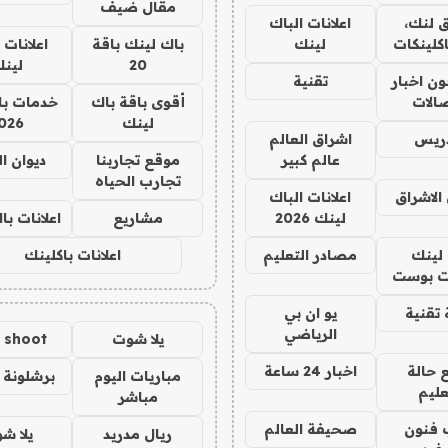
مقال ضيف
 لنك،
اعلانات الباك
كلينكات
لينك
باك لينك باقة
اعلانات 
20
لين
ن اخبار
تقنية
صالات
أقوى باقة باك
خدمات با
لينك
026
دريس
اشراق العالم
عالم كبير
موقع تجاربنا
ديوان ا
تجارب الحياه
الاشراق
اعلانات الباك
لينك 2026
مشاريع
اعلانات ب
لينك
مصادر التعليم
اعلانات باكلينك
 بوست
تقنية
يو ان بي
الرياضي
يلا شوت
a shoot
 حالة
اخبار 24 ساعة
مباريات اليوم
برشلونة 
عليم
مباشر
 فنون
صحيفة العالم
ريال مدريد
يلا ش