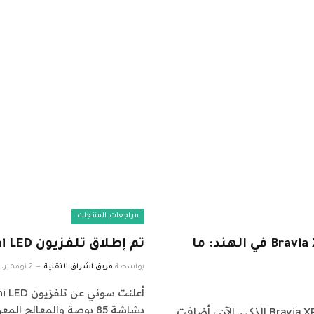
مراجعات المنتجات
سوني تطلق تلفزيون Bravia XR Master A95K OLED في الهند: ما
تم إطلاق تلفزيون Sony Bravia XR 85X95K 4K Mini LED في الهند
بواسطة
فريق اشراق التقنية
2 نوفمبر، 2022
بشاشة 85 بوصة والمعالج المعرفي…
في الشهر الماضي ، أطلقت سوني تلفزيون Bravia XR A80K OLED الذكي. الآن ، أضافت