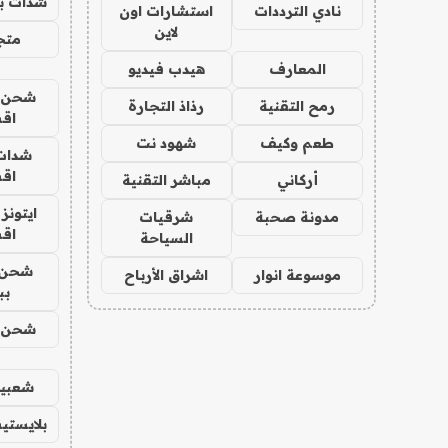
شدات بب
نادي الترددات
استشارات اون
لاين
متجر 
المعارف
هيدب فيديو
شحن يل
رمح التقنية
رذاذ التجارة
اق
طعم وكيف
شهود نت
شدات
اق
أركاني
مباشر التقنية
ايتونز
مدونة صحبة
شرقيات
اق
السياحة
شحن 
موسوعة انوار
اشراق الأرباح
بب
شحن يل
شعبية
بلايستي