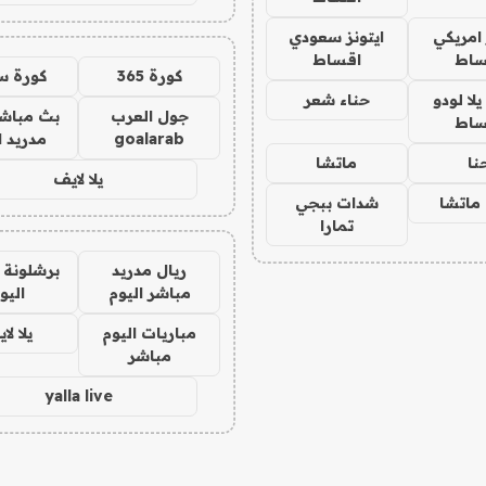
 امريكي
ايتونز سعودي
ساط
اقساط
كورة 365
كورة س
ا لودو
حناء شعر
جول العرب
بث مباشر
ساط
goalarab
مدريد ا
نا
ماتشا
يلا لايف
ماتشا
شدات ببجي
تمارا
ريال مدريد
برشلونة 
مباشر اليوم
اليو
مباريات اليوم
يلا لا
مباشر
yalla live