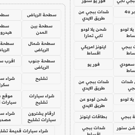
جي تابي
فور يو ستور
4u
شدات ببجي عن
سطحة الرياض
سطح
طريق الايدي
سطحة بين
سطح
ا لودو
شحن يلا لودو
المدن
هيدرو
ساط
تابي تمارا
سطحة شمال
سطحة 
 ببجي
ايتونز امريكي
الرياض
الري
ساط
اقساط
سطحة جنوب
اقرب س
 سعودي
فور يو
الرياض
ساط
تشليح
شراء سي
شدات
شدات ببجي عن
سكرا
جي
طريق الايدي
شراء سيارات
موقع ش
ا لودو
شحن لودو عن
تشليح
سيارات 
طريق الايدي
ارقام يشترون
شراء سي
 ببجي
بطاقات ايتونز
سيارات تشليح
مصدو
شن ستور
شدات ببجي
شراء سيارات قديمة تشلي
اقساط