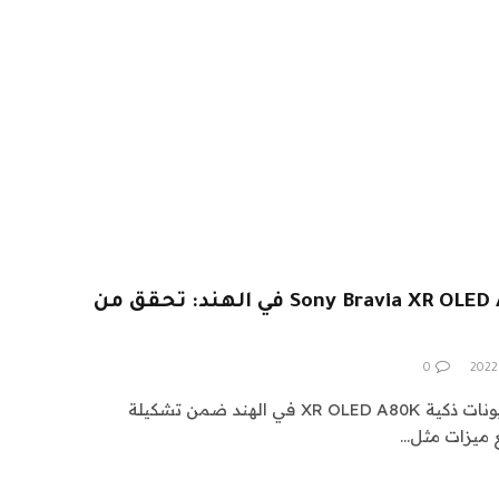
تم إطلاق سلسلة Sony Bravia XR OLED A80K في الهند: تحقق من
0
أطلقت سوني للتو سلسلة تلفزيونات ذكية XR OLED A80K في الهند ضمن تشكيلة