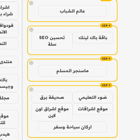
!
اشراق
عالم الشباب
شراء با
فودوافو
!
الات
باقة باك لينك
تحسين SEO
الت
سلة
منتدى 
!
ماسنجر المسلم
باك 
وجيست
!
ضوء التعليمي
صحيفة برق
مجلة 
موقع اشراقات
موقع اشراق اون
لاين
موقع
للت
اركان سياحة وسفر
هيدب