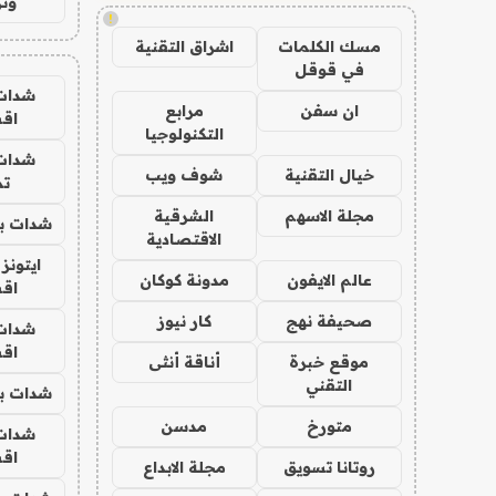
وتر
!
مسك الكلمات
اشراق التقنية
في قوقل
شدات
ان سفن
مرابع
اق
التكنولوجيا
شدات
خيال التقنية
شوف ويب
تم
مجلة الاسهم
الشرقية
شدات بب
الاقتصادية
ايتونز
عالم الايفون
مدونة كوكان
اق
صحيفة نهج
كار نيوز
شدات
اق
موقع خبرة
أناقة أنثى
التقني
شدات بب
متورخ
مدسن
شدات
اق
روتانا تسويق
مجلة الابداع