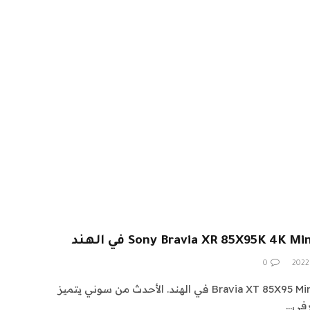
0
أعلنت سوني عن تلفزيون Bravia XT 85X95 Mini LED في الهند. الأحدث من سوني يتميز