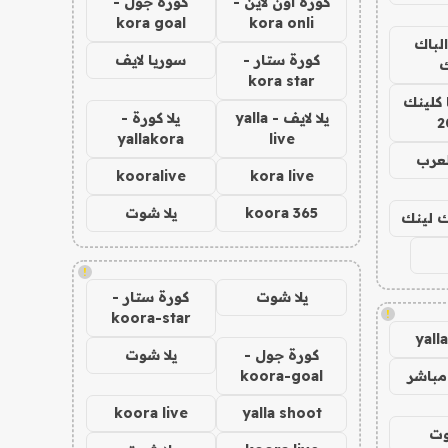
كورة اون لاين -
كورة جول -
kora goal
kora onli
الباك
كورة ستار -
سوريا لايف
ك
kora star
 كلينك
يلا لايف - yalla
يلا كورة -
2
yallakora
live
لعرب
kooralive
kora live
koora 365
يلا شوت
اك لينك
!
يلا شوت
كورة ستار -
!
koora-star
yall
كورة جول -
يلا شوت
مباشر
koora-goal
koora live
yalla shoot
وت