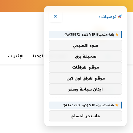
×
توصيات :
باقة متميزة VIP (كود: AA35872):
ضوء التعليمي
صحيفة برق
الرئيسية
تعلم التكنولوجيا
الإنترنت
موقع اشراقات
الرئيسية
»
Bravia
موقع اشراق اون لاين
اركان سياحة وسفر
BRAVIA
باقة متميزة VIP (كود: AA26790):
ماسنجر المسلم