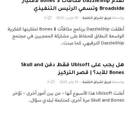
تقدم DazzleShip مكافآت $ Bones لامتياز
Broadside وتسمي الرئيس التنفيذي
بواسطة
فريق اشراق التقنية
10 مارس، 2023
0
أطلقت DazzleShip برنامج مكافآت $ Bones لملكيتها الفكرية
الواسعة النطاق للحفاظ على مشاركة المعجبين في مجتمع
DazzleShip الترفيهي. كما عينت…
هل يجب على Ubisoft فقط دفن Skull and
Bones للأبد؟ | قصر التركيز
بواسطة
فريق اشراق التقنية
14 يناير، 2023
0
أعلنت Ubisoft هذا الأسبوع أنها – من بين أمور أخرى – تؤخر
Skull and Bones مرة أخرى. كمتابعة لبلدي سؤال…