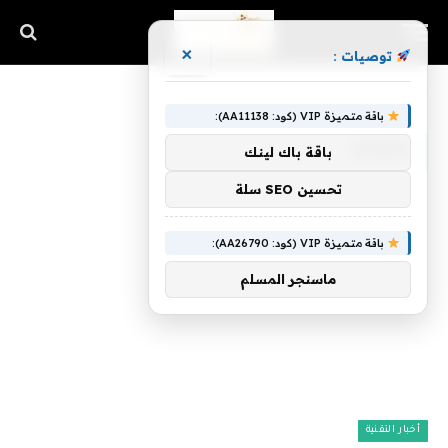
×
توصيات :
الرئيسية
»
Bones
باقة متميزة VIP (كود: AA11138):
BONES
باقة باك لينك
تحسين SEO سلة
باقة متميزة VIP (كود: AA26790):
ماسنجر المسلم
أخبار التقنية