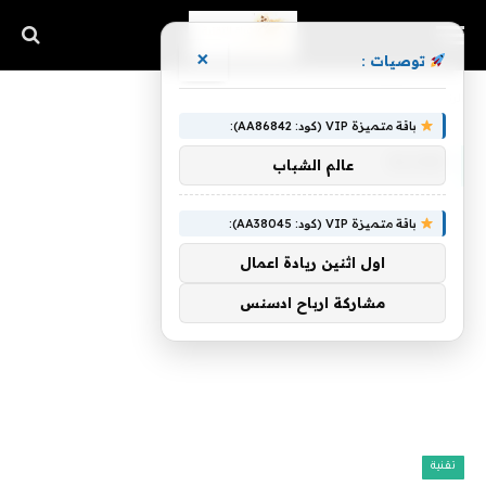
×
توصيات :
الرئيسية
»
Blink
باقة متميزة VIP (كود: AA86842):
BLINK
عالم الشباب
باقة متميزة VIP (كود: AA38045):
اول اثنين ريادة اعمال
مشاركة ارباح ادسنس
تقنية