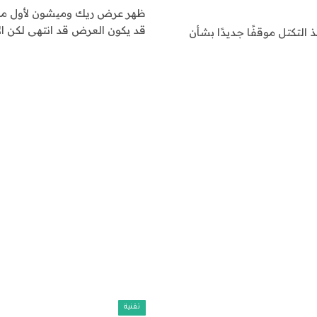
قد يكون العرض قد انتهى لكن الا
ور جيه بلو (GettyImages)ال مسرح AMC يتخذ التكتل موقفًا جديدًا بشأن
تقنية