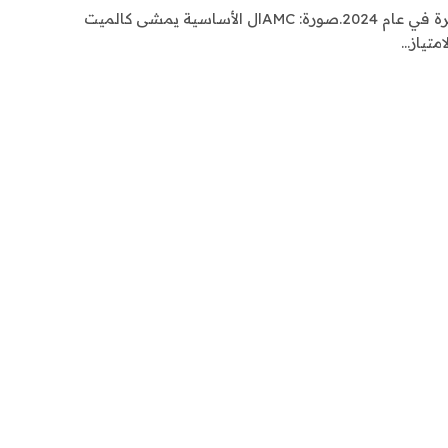
ظهر عرض ريك وميشون لأول مرة في عام 2024.صورة: AMCال الأساسية يمشى كالميت
متياز…