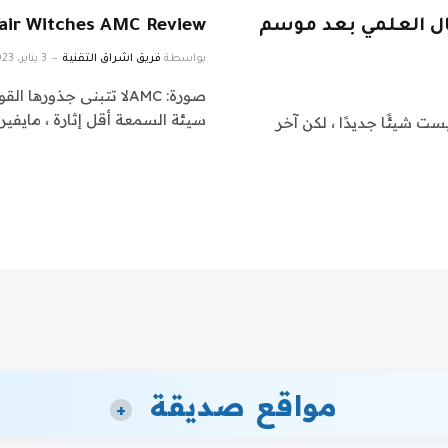
يال العلمي بعد موسم
Mayfair Witches AMC Review: تكيف غ
بواسطة
فريق اشراق التقنية
3 يناير، 2023
صورة: AMCلا تتبنى جذو
سيئة السمعة أقل إثارة ، مايفي
ا إنها ليست شيئًا جديدًا ، لكن آخر
مواقع صديقة
+