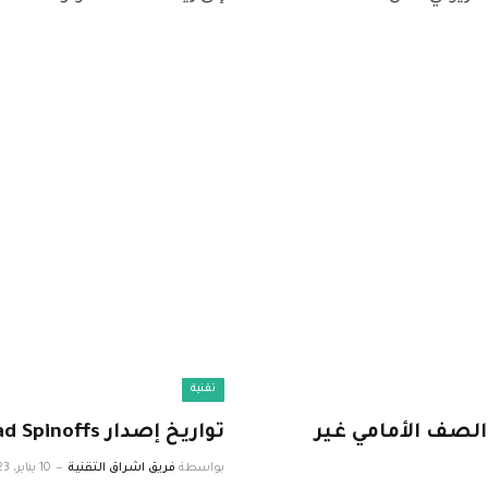
تقنية
اعد الصف الأمامي غير
تواريخ إصدار AMC Walking Dead Spinoffs: داريل ، ريك ، ميشون
بواسطة
فريق اشراق التقنية
10 يناير، 2023