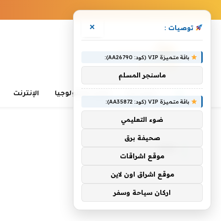
×
توصيات :
باقة متميزة VIP (كود: AA26790):
ماسنجر المسلم
الرئيسية
تعلم التكنولوجيا
الإنترنت
باقة متميزة VIP (كود: AA35872):
ضوء التعليمي
الرئيسية
»
AMC
صحيفة برق
AMC
موقع اشراقات
موقع اشراق اون لاين
اركان سياحة وسفر