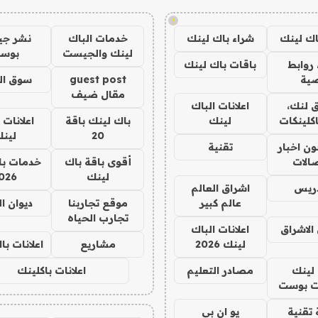
!
اك لينك
شراء باك لينك
خدمات الباك
نشر ج
لينك والجيست
بوس
روابط
باقات باك لينك
ية
guest post
سوق ال
مقال ضيف
 لنك،
اعلانات الباك
كلينكات
لينك
باك لينك باقة
اعلانات 
20
لين
ن اخبار
تقنية
صالات
أقوى باقة باك
خدمات با
لينك
026
دريس
اشراق العالم
عالم كبير
موقع تجاربنا
ديوان ا
تجارب الحياه
الاشراق
اعلانات الباك
لينك 2026
مشاريع
اعلانات ب
لينك
مصادر التعليم
اعلانات باكلينك
 بوست
تقنية
يو ان بي