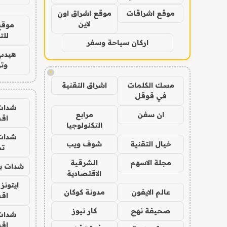
موقع اشراقات
موقع اشراق اون
لاين
موقع
للت
اركان سياحة وسفر
هيدب
وتر
!
مسك الكلمات
اشراق التقنية
في قوقل
شدات
ان سفن
مرابع
اق
التكنولوجيا
شدات
خيال التقنية
شوف ويب
تم
مجلة الاسهم
الشرقية
شدات بب
الاقتصادية
ايتونز
عالم الايفون
مدونة كوكان
اق
صحيفة نهج
كار نيوز
شدات
اق