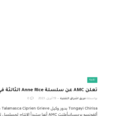
تقنية
تعلن AMC عن سلسلة Anne Rice الثالثة في الكون الخالد
بواسطة
فريق اشراق التقنية
19 أبريل، 2023
0
ألفونسو بريسيانيأعلنت AMC أنها ستبدأ الإنتاج لمسلسل تلفزيوني كامل…