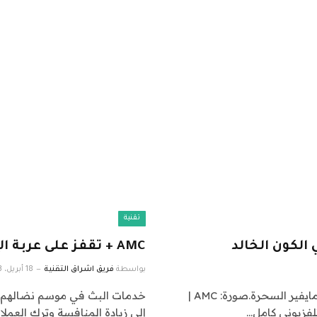
تقنية
AMC + تقفز على عربة الإعلانات المدعومة
بواسطة
فريق اشراق التقنية
18 أبريل، 2023
Tongayi Chirisa بدور وكيل Talamasca Ciprien Grieve مايفير السحرة.صورة: AMC |
خدمات البث في موسم نضالهم. 
إلى زيادة المنافسة وترك العملا