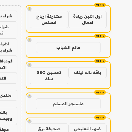
!
شراء ب
اول اثنين ريادة
مشاركة ارباح
اعمال
ادسنس
شراء 
نص
!
اشراق
عالم الشباب
شراء با
فودوافو
!
الات
باقة باك لينك
تحسين SEO
الت
سلة
منتدى 
!
ماسنجر المسلم
باك 
وجيست
!
ضوء التعليمي
صحيفة برق
مجلة 