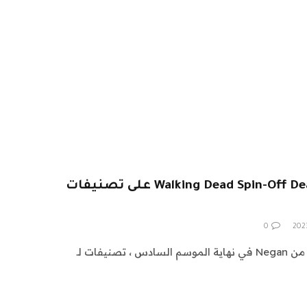
تم تصنيف لعبة Walking Dead Spin-Off Dead City على تصنيفات
0
منذ عام 2016 و لاول مرة فاشلة من Negan في نهاية الموسم السادس ، تصنيفات لـ