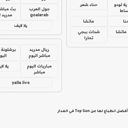
ا لودو
حناء شعر
جول العرب
بث مباشر
ساط
goalarab
مدريد ا
نا
ماتشا
يلا لايف
ماتشا
شدات ببجي
تمارا
ريال مدريد
برشلونة 
مباشر اليوم
اليو
مباريات اليوم
يلا لا
مباشر
yalla live
لها عن Top Gun في المدار