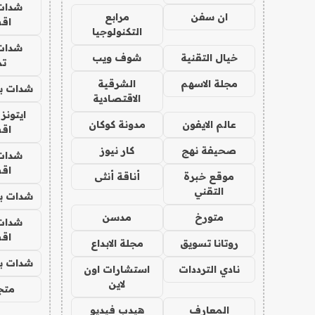
شدات
ان سفن
مرابع
اق
التكنولوجيا
شدات
خيال التقنية
شوف ويب
تم
مجلة الاسهم
الشرقية
شدات بب
الاقتصادية
ايتونز
عالم الايفون
مدونة كوكان
اق
صحيفة نهج
كار نيوز
شدات
اق
موقع خبرة
أناقة أنثى
التقني
شدات بب
متورخ
مدسن
شدات
اق
روتانا تسويق
مجلة الابداع
شدات بب
نادي الترددات
استشارات اون
لاين
متجر 
المعارف
هيدب فيديو