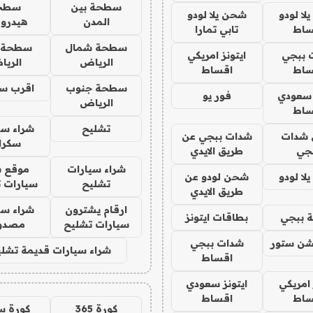
سطحة بين
سطح
ا لودو
شحن يلا لودو
المدن
هيدرو
ساط
تابي تمارا
سطحة شمال
سطحة 
 ببجي
ايتونز امريكي
الرياض
الري
ساط
اقساط
سطحة جنوب
اقرب س
 سعودي
فور يو
الرياض
ساط
تشليح
شراء سي
شدات
شدات ببجي عن
سكرا
جي
طريق الايدي
شراء سيارات
موقع ش
ا لودو
شحن لودو عن
تشليح
سيارات 
طريق الايدي
ارقام يشترون
شراء سي
 ببجي
بطاقات ايتونز
سيارات تشليح
مصدو
شن ستور
شدات ببجي
شراء سيارات قديمة تشلي
اقساط
 امريكي
ايتونز سعودي
ساط
اقساط
كورة 365
كورة س