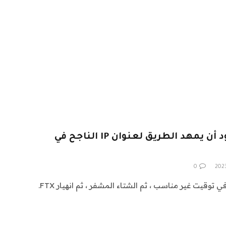
يمكن لـ Web3 في هوليوود أن يمهد الطريق لعنوان IP الناجح في
0
أولاً كان هناك إعلان مات ديمون في توقيت غير مناسب ، ثم الشتاء المشفر ، ثم انهيار FTX.