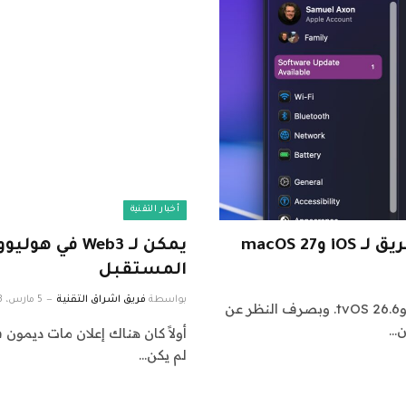
أخبار التقنية
المستقبل
بواسطة
فريق اشراق التقنية
5 مارس، 2023
أصدرت شركة Apple iOS وiPadOS وmacOS وwatchOS وtvOS 26.6. وبصرف النظر عن
ن…
لم يكن…