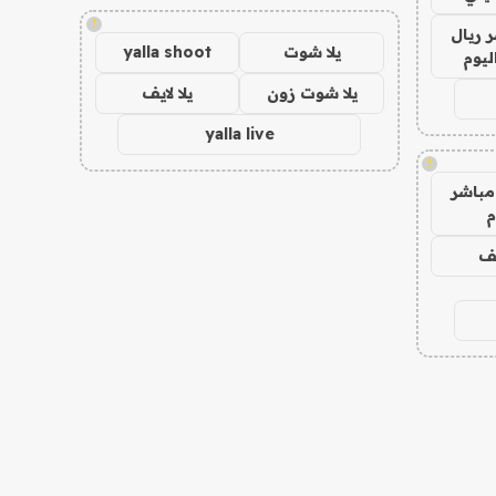
!
 ريال
يلا شوت
yalla shoot
ليوم
يلا شوت زون
يلا لايف
yalla live
!
مباشر
م
يف