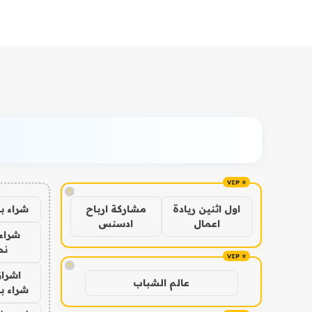
!
شراء ب
اول اثنين ريادة
مشاركة ارباح
اعمال
ادسنس
شراء 
نص
!
اشراق
عالم الشباب
شراء با