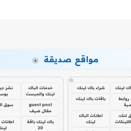
مواقع صديقة
+
!
اك لينك
شراء باك لينك
خدمات الباك
نشر ج
لينك والجيست
بوس
روابط
باقات باك لينك
ية
guest post
سوق ال
مقال ضيف
 لنك،
اعلانات الباك
كلينكات
لينك
باك لينك باقة
اعلانات 
20
لين