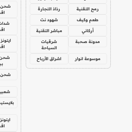
شحن يل
رمح التقنية
رذاذ التجارة
اق
طعم وكيف
شهود نت
شدات
اق
أركاني
مباشر التقنية
ايتونز
مدونة صحبة
شرقيات
اق
السياحة
شحن 
موسوعة انوار
اشراق الأرباح
بب
شحن يل
شعبية
بلايستي
ايتونز
اق