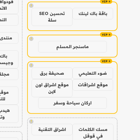
فودوافو
!
الات
باقة باك لينك
تحسين SEO
الت
سلة
منتدى 
!
ماسنجر المسلم
باك 
وجيست
!
ضوء التعليمي
صحيفة برق
مجلة 
موقع اشراقات
موقع اشراق اون
لاين
موقع
للت
اركان سياحة وسفر
هيدب
وتر
!
مسك الكلمات
اشراق التقنية
في قوقل