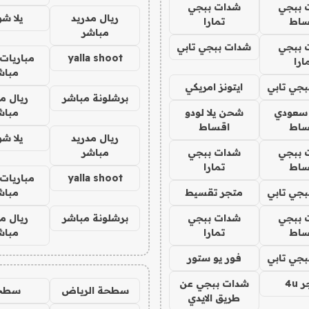
 ببجي
شدات ببجي
ريال مدريد
يلا ش
ساط
تمارا
مباشر
 ببجي
شدات ببجي تابي
yalla shoot
مباريات 
ارا
مباش
جي تابي
ايتونز امريكي
برشلونة مباشر
ريال م
 سعودي
شحن يلا لودو
مباش
ساط
اقساط
ريال مدريد
يلا ش
 ببجي
شدات ببجي
مباشر
ساط
تمارا
yalla shoot
مباريات 
جي تابي
متجر تقسيط
مباش
 ببجي
شدات ببجي
برشلونة مباشر
ريال م
ساط
تمارا
مباش
جي تابي
فور يو ستور
4u
شدات ببجي عن
سطحة الرياض
سطح
طريق الايدي