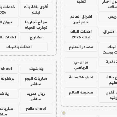
ن اخبار
تقنية
صالات
أقوى باقة باك
خدمات با
لينك
026
دريس
اشراق العالم
عالم كبير
موقع تجاربنا
ديوان ا
تجارب الحياه
الاشراق
اعلانات الباك
لينك 2026
مشاريع
اعلانات ب
لينك
مصادر التعليم
اعلانات باكلينك
 بوست
تقنية
يو ان بي
الرياضي
يلا شوت
a shoot
 حالة
اخبار 24 ساعة
مباريات اليوم
برشلونة 
عليم
مباشر
 فنون
صحيفة العالم
ريال مدريد
يلا ش
فيه
مباشر
yalla shoot
مباريات 
!
مباش