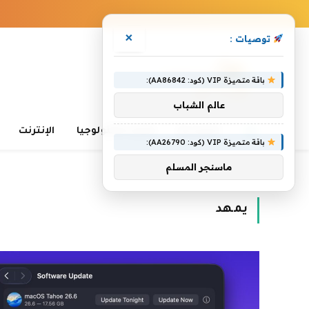
×
توصيات :
باقة متميزة VIP (كود: AA86842):
عالم الشباب
الرئيسية
تعلم التكنولوجيا
الإنترنت
باقة متميزة VIP (كود: AA26790):
ماسنجر المسلم
الرئيسية
»
يمهد
يمهد