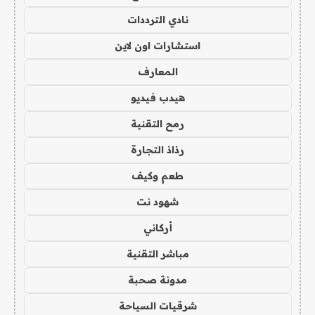
نادي الترددات
استشارات اون لاين
المعارف
هيدب فيديو
رمح التقنية
رذاذ التجارة
طعم وكيف
شهود نت
أركاني
مباشر التقنية
مدونة صحبة
شرقيات السياحة