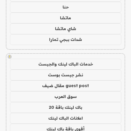
حنا
ماتشا
شاي ماتشا
شدات ببجي تمارا
!
خدمات الباك لينك والجيست
نشر جيست بوست
guest post مقال ضيف
سوق العرب
باك لينك باقة 20
اعلانات الباك لينك
أقوى باقة باك لينك