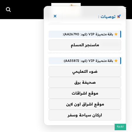
×
توصيات :
الرئيسية
»
مقتطفا
باقة متميزة VIP (كود: AA26790):
مقتطفا
ماسنجر المسلم
باقة متميزة VIP (كود: AA35872):
ضوء التعليمي
صحيفة برق
موقع اشراقات
موقع اشراق اون لاين
اركان سياحة وسفر
تقنية