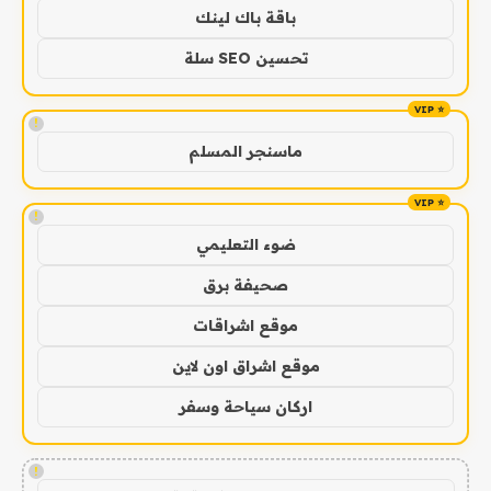
باقة باك لينك
تحسين SEO سلة
!
ماسنجر المسلم
!
ضوء التعليمي
صحيفة برق
موقع اشراقات
موقع اشراق اون لاين
اركان سياحة وسفر
!