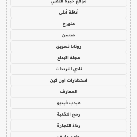
موقع خبرة التقني
أناقة أنثى
متورخ
مدسن
روتانا تسويق
مجلة الابداع
نادي الترددات
استشارات اون لاين
المعارف
هيدب فيديو
رمح التقنية
رذاذ التجارة
طعم وكيف