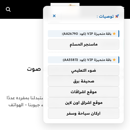
×
توصيات :
الرئيسية
»
للفصل
باقة متميزة VIP (كود: AA26790):
للفصل
ماسنجر المسلم
باقة متميزة VIP (كود: AA35872):
يستخدم JBL’s Bar 1300X مكبرات صوت
ضوء التعليمي
محيطية بلوتوث قابلة للفصل
صحيفة برق
بواسطة
فريق اشراق التقنية
4 يناير، 2023
0
موقع اشراقات
الصورة: Harman JBLجاء الهاتف الذكي واستبدلنا بمفرده عددًا
موقع اشراق اون لاين
لا يحصى من الأجهزة التي استخدمناها لملء جيوبنا – الهواتف
المحمولة والكاميرات…
اركان سياحة وسفر