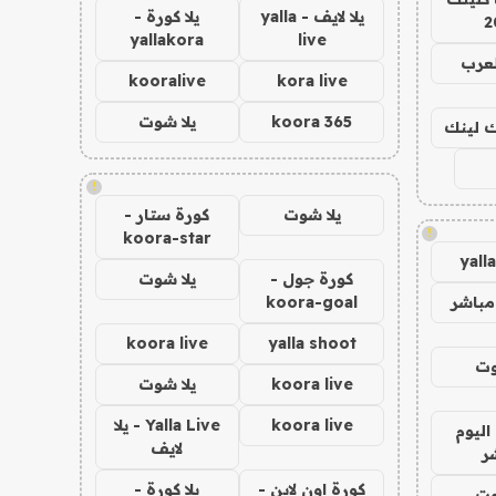
يلا لايف - yalla
يلا كورة -
2
yallakora
live
لعرب
kooralive
kora live
koora 365
يلا شوت
اك لينك
!
يلا شوت
كورة ستار -
!
koora-star
yall
كورة جول -
يلا شوت
مباشر
koora-goal
koora live
yalla shoot
وت
koora live
يلا شوت
koora live
Yalla Live - يلا
اليوم
لايف
ر
كورة اون لاين -
يلا كورة -
وت