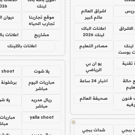
لينك
026
دريس
اشراق العالم
عالم كبير
موقع تجاربنا
ديوان ا
تجارب الحياه
الاشراق
اعلانات الباك
لينك 2026
مشاريع
اعلانات ب
لينك
مصادر التعليم
اعلانات باكلينك
 بوست
تقنية
يو ان بي
الرياضي
يلا شوت
a shoot
 حالة
اخبار 24 ساعة
مباريات اليوم
برشلونة 
عليم
مباشر
 فنون
صحيفة العالم
ريال مدريد
يلا ش
فيه
مباشر
yalla shoot
مباريات 
!
مباش
 ببجي
شدات ببجي
ريال مدريد
يلا ش