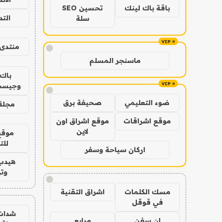
باقة باك لينك
تحسين SEO
الت
سلة
منتدى 
!
ماسنجر المسلم
باك 
وجيست
!
ضوء التعليمي
صحيفة برق
مجلة 
موقع اشراقات
موقع اشراق اون
لاين
موقع
للت
اركان سياحة وسفر
هيدب
وتر
!
مسك الكلمات
اشراق التقنية
في قوقل
شدات
ان سفن
مرابع