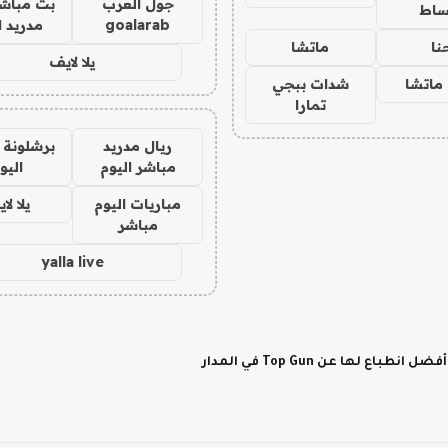
جول العرب
بث مباشر
ساط
goalarab
مدريد ا
نا
ماتشا
يلا لايف
ماتشا
شدات ببجي
تمارا
ريال مدريد
برشلونة 
مباشر اليوم
اليو
مباريات اليوم
يلا لا
مباشر
yalla live
لها عن Top Gun في المدار