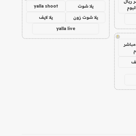
 ريال
يلا شوت
yalla shoot
ليوم
يلا شوت زون
يلا لايف
yalla live
!
مباشر
م
يف