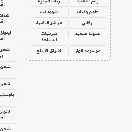
رمح التقنية
رذاذ التجارة
اق
طعم وكيف
شهود نت
شدات
اق
أركاني
مباشر التقنية
ايتونز
مدونة صحبة
شرقيات
اق
السياحة
شحن 
موسوعة انوار
اشراق الأرباح
بب
شحن يل
شعبية
بلايستي
ايتونز
اق
شحن يل