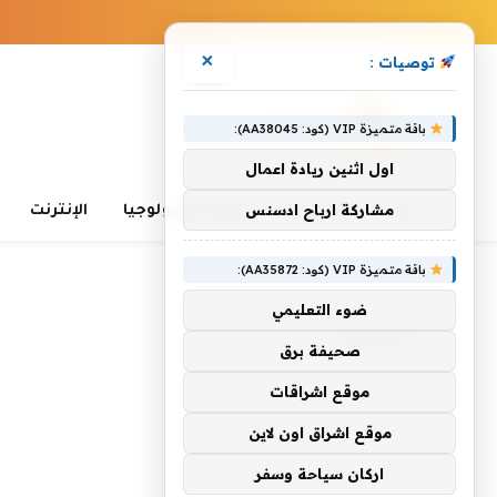
×
توصيات :
باقة متميزة VIP (كود: AA38045):
اول اثنين ريادة اعمال
مشاركة ارباح ادسنس
الرئيسية
تعلم التكنولوجيا
الإنترنت
باقة متميزة VIP (كود: AA35872):
الرئيسية
»
كينيث
ضوء التعليمي
كينيث
صحيفة برق
موقع اشراقات
موقع اشراق اون لاين
اركان سياحة وسفر