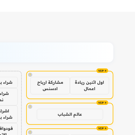
!
شراء ب
اول اثنين ريادة
مشاركة ارباح
اعمال
ادسنس
شراء 
نص
!
اشراق
عالم الشباب
شراء با
فودوافو
!
الات