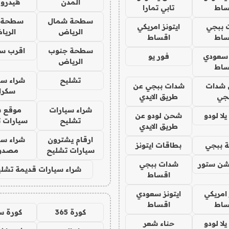
المدن
هيدرو
ساط
تابي تمارا
سطحة شمال
سطحة 
 ببجي
ايتونز امريكي
الرياض
الري
ساط
اقساط
سطحة جنوب
اقرب س
 سعودي
فور يو
الرياض
ساط
تشليح
شراء سي
شدات
شدات ببجي عن
سكرا
جي
طريق الايدي
شراء سيارات
موقع ش
ا لودو
شحن لودو عن
تشليح
سيارات 
طريق الايدي
ارقام يشترون
شراء سي
 ببجي
بطاقات ايتونز
سيارات تشليح
مصدو
شن ستور
شدات ببجي
شراء سيارات قديمة تشلي
اقساط
 امريكي
ايتونز سعودي
ساط
اقساط
كورة 365
كورة س
ا لودو
حناء شعر