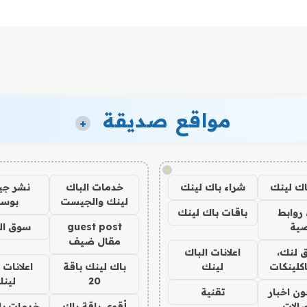
مواقع صديقة
+
!
اك لينك
شراء باك لينك
خدمات الباك
نشر ج
لينك والجيست
بوس
روابط
باقات باك لينك
ية
guest post
سوق ال
مقال ضيف
 لنك،
اعلانات الباك
كلينكات
لينك
باك لينك باقة
اعلانات 
20
لين
ن اخبار
تقنية
صالات
أقوى باقة باك
خدمات با