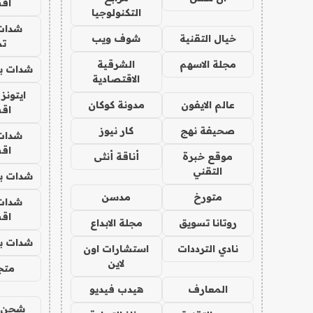
اق
التكنولوجيا
شدات
خيال التقنية
شوف ويب
تم
مجلة الاسهم
الشرقية
شدات بب
الاقتصادية
ايتونز
عالم الايفون
مدونة كوكان
اق
صحيفة نهج
كار نيوز
شدات
اق
موقع خبرة
أناقة أنثى
التقني
شدات بب
متورخ
مدسن
شدات
اق
روتانا تسويق
مجلة الابداع
شدات بب
نادي الترددات
استشارات اون
لاين
متجر 
المعارف
هيدب فيديو
شحن يل