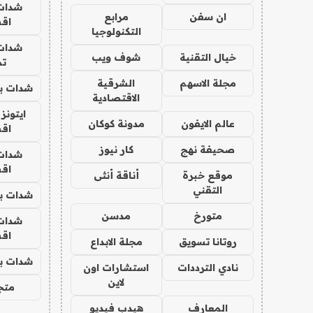
شدات
ان سفن
مرابع
اق
التكنولوجيا
شدات
خيال التقنية
شوف ويب
تم
مجلة الاسهم
الشرقية
شدات بب
الاقتصادية
ايتونز
عالم الايفون
مدونة كوكان
اق
صحيفة نهج
كار نيوز
شدات
اق
موقع خبرة
أناقة أنثى
التقني
شدات بب
متورخ
مدسن
شدات
اق
روتانا تسويق
مجلة الابداع
شدات بب
نادي الترددات
استشارات اون
لاين
متجر 
المعارف
هيدب فيديو