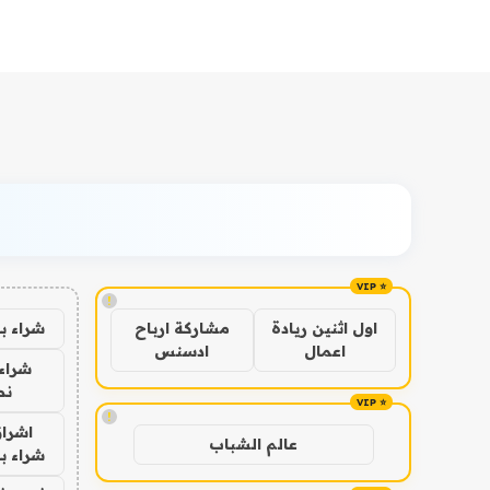
!
شراء ب
اول اثنين ريادة
مشاركة ارباح
اعمال
ادسنس
شراء 
نص
!
اشراق
عالم الشباب
شراء با