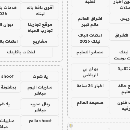
ن اخبار
تقنية
صالات
أقوى باقة باك
خدمات با
لينك
026
دريس
اشراق العالم
عالم كبير
موقع تجاربنا
ديوان ا
تجارب الحياه
الاشراق
اعلانات الباك
لينك 2026
مشاريع
اعلانات ب
لينك
مصادر التعليم
اعلانات باكلينك
 بوست
تقنية
يو ان بي
الرياضي
يلا شوت
a shoot
 حالة
اخبار 24 ساعة
مباريات اليوم
برشلونة 
عليم
مباشر
 فنون
صحيفة العالم
ريال مدريد
يلا ش
فيه
مباشر
yalla shoot
مباريات 
!
مباش