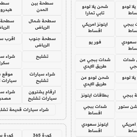
سطحة بين
سطح
ا لودو
شحن يلا لودو
المدن
هيدرو
ساط
تابي تمارا
سطحة شمال
سطحة 
 ببجي
ايتونز امريكي
الرياض
الري
ساط
اقساط
سطحة جنوب
اقرب س
 سعودي
فور يو
الرياض
ساط
تشليح
شراء سي
شدات
شدات ببجي عن
سكرا
جي
طريق الايدي
شراء سيارات
موقع ش
ا لودو
شحن لودو عن
تشليح
سيارات 
طريق الايدي
ارقام يشترون
شراء سي
 ببجي
بطاقات ايتونز
سيارات تشليح
مصدو
شن ستور
شدات ببجي
شراء سيارات قديمة تشلي
اقساط
 امريكي
ايتونز سعودي
ساط
اقساط
كورة 365
كورة س