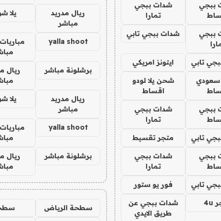
 ببجي
شدات ببجي
ريال مدريد
يلا ش
ساط
تمارا
مباشر
 ببجي
شدات ببجي تابي
yalla shoot
مباريات 
ارا
مباش
جي تابي
ايتونز امريكي
برشلونة مباشر
ريال م
 سعودي
شحن يلا لودو
مباش
ساط
اقساط
ريال مدريد
يلا ش
 ببجي
شدات ببجي
مباشر
ساط
تمارا
yalla shoot
مباريات 
جي تابي
متجر تقسيط
مباش
 ببجي
شدات ببجي
برشلونة مباشر
ريال م
ساط
تمارا
مباش
جي تابي
فور يو ستور
4u
شدات ببجي عن
سطحة الرياض
سطح
طريق الايدي