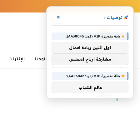
×
توصيات :
باقة متميزة VIP (كود: AA38045):
اول اثنين ريادة اعمال
مشاركة ارباح ادسنس
الرئيسية
تعلم التكنولوجيا
الإنترنت
باقة متميزة VIP (كود: AA86842):
الرئيسية
»
فيض
عالم الشباب
فيض