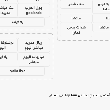
ا لودو
حناء شعر
جول العرب
بث مباشر
ساط
goalarab
مدريد ا
نا
ماتشا
يلا لايف
ماتشا
شدات ببجي
تمارا
ريال مدريد
برشلونة 
مباشر اليوم
اليو
مباريات اليوم
يلا لا
مباشر
yalla live
لها عن Top Gun في المدار