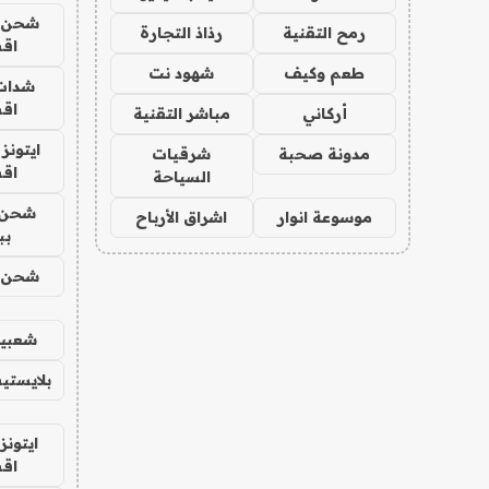
شحن يل
رمح التقنية
رذاذ التجارة
اق
طعم وكيف
شهود نت
شدات
اق
أركاني
مباشر التقنية
ايتونز
مدونة صحبة
شرقيات
اق
السياحة
شحن 
موسوعة انوار
اشراق الأرباح
بب
شحن يل
شعبية
بلايستي
ايتونز
اق