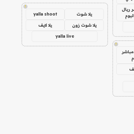
!
 ريال
يلا شوت
yalla shoot
ليوم
يلا شوت زون
يلا لايف
yalla live
!
مباشر
م
يف