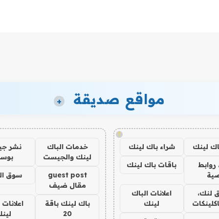
مواقع صديقة
+
!
اك لينك
شراء باك لينك
خدمات الباك
نشر ج
لينك والجيست
بوس
روابط
باقات باك لينك
ية
guest post
سوق ال
مقال ضيف
 لنك،
اعلانات الباك
كلينكات
لينك
باك لينك باقة
اعلانات 
20
لين