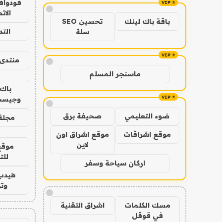
فودوافو
!
الات
باقة باك لينك
تحسين SEO
الت
سلة
منتدى 
!
ماسنجر المسلم
باك 
وجيست
!
ضوء التعليمي
صحيفة برق
مجلة 
موقع اشراقات
موقع اشراق اون
لاين
موقع
للت
اركان سياحة وسفر
هيدب
وتر
!
مسك الكلمات
اشراق التقنية
في قوقل