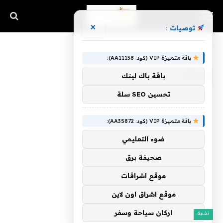
×
توصيات :
الرئيسية
»
سلة
باقة متميزة VIP (كود: AA11138):
سلة
باقة باك لينك
تحسين SEO سلة
باقة متميزة VIP (كود: AA35872):
ضوء التعليمي
صحيفة برق
موقع اشراقات
موقع اشراق اون لاين
اركان سياحة وسفر
تقنية