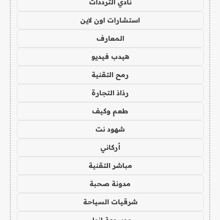
نادي الترددات
استشارات اون لاين
المعارف
هيدب فيديو
رمح التقنية
رذاذ التجارة
طعم وكيف
شهود نت
أركاني
مباشر التقنية
مدونة صحبة
شرقيات السياحة