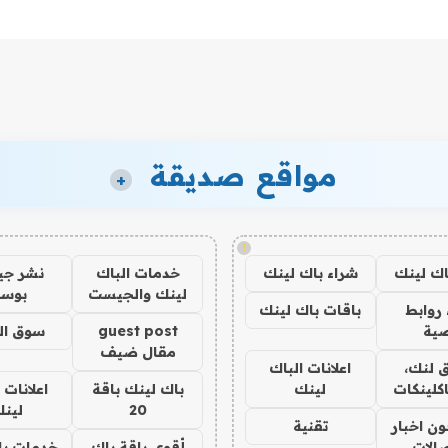
مواقع صديقة
+
!
اك لينك
شراء باك لينك
خدمات الباك
نشر ج
لينك والجيست
بوس
روابط
باقات باك لينك
ية
guest post
سوق ال
مقال ضيف
 لنك،
اعلانات الباك
كلينكات
لينك
باك لينك باقة
اعلانات 
20
لين
ن اخبار
تقنية
صالات
أقوى باقة باك
خدمات با