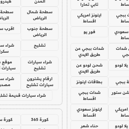
المدن
هيدرو
ساط
تابي تمارا
سطحة شمال
سطحة 
 ببجي
ايتونز امريكي
الرياض
الري
ساط
اقساط
سطحة جنوب
اقرب س
 سعودي
فور يو
الرياض
ساط
تشليح
شراء سي
شدات
شدات ببجي عن
سكرا
جي
طريق الايدي
شراء سيارات
موقع ش
ا لودو
شحن لودو عن
تشليح
سيارات 
طريق الايدي
ارقام يشترون
شراء سي
 ببجي
بطاقات ايتونز
سيارات تشليح
مصدو
شن ستور
شدات ببجي
شراء سيارات قديمة تشلي
اقساط
 امريكي
ايتونز سعودي
ساط
اقساط
كورة 365
كورة س
ا لودو
حناء شعر