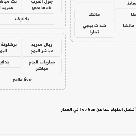
جول العرب
بث مباشر
ساط
goalarab
مدريد ا
نا
ماتشا
يلا لايف
ماتشا
شدات ببجي
تمارا
ريال مدريد
برشلونة 
مباشر اليوم
اليو
مباريات اليوم
يلا لا
مباشر
yalla live
لها عن Top Gun في المدار