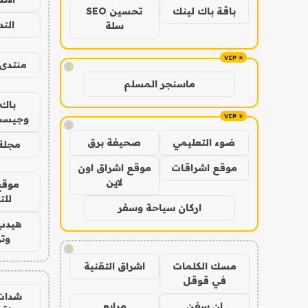
باقة باك لينك
تحسين SEO
الت
سلة
منتدى 
!
ماسنجر المسلم
باك 
وجيست
!
ضوء التعليمي
صحيفة برق
مجلة 
موقع اشراقات
موقع اشراق اون
لاين
موقع
للت
اركان سياحة وسفر
هيدب
وتر
!
مسك الكلمات
اشراق التقنية
في قوقل
شدات
ان سفن
مرابع