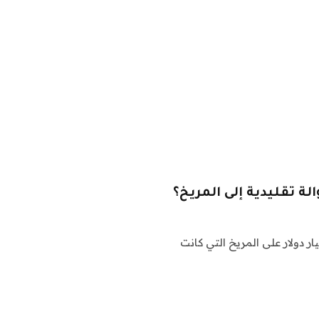
ة تقليدية إلى المريخ؟
ر 2021 ، هبطت ناسا بمركبة متجولة بقيمة 2.7 مليار دولار على المريخ التي كانت