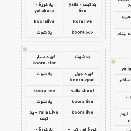
يلا لايف - yalla
يلا كورة -
2
yallakora
live
لعرب
kooralive
kora live
koora 365
يلا شوت
اك لينك
!
يلا شوت
كورة ستار -
!
koora-star
yall
كورة جول -
يلا شوت
مباشر
koora-goal
koora live
yalla shoot
وت
koora live
يلا شوت
koora live
Yalla Live - يلا
اليوم
لايف
ر
كورة اون لاين -
يلا كورة -
وت