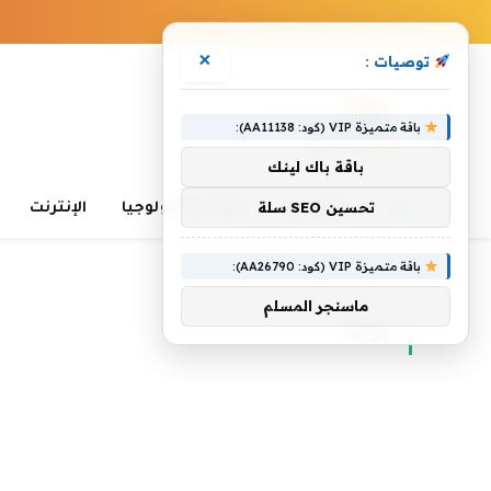
×
توصيات :
باقة متميزة VIP (كود: AA11138):
باقة باك لينك
تحسين SEO سلة
الرئيسية
تعلم التكنولوجيا
الإنترنت
باقة متميزة VIP (كود: AA26790):
الرئيسية
»
جوالة
ماسنجر المسلم
جوالة