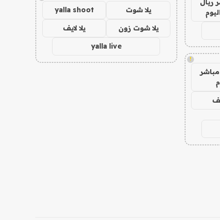
 ريال
يلا شوت
yalla shoot
ليوم
يلا شوت زون
يلا لايف
yalla live
!
مباشر
م
يف