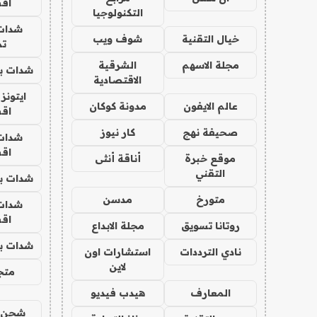
اق
التكنولوجيا
شدات
خيال التقنية
شوف ويب
تم
مجلة الاسهم
الشرقية
شدات بب
الاقتصادية
ايتونز
عالم الايفون
مدونة كوكان
اق
صحيفة نهج
كار نيوز
شدات
اق
موقع خبرة
أناقة أنثى
التقني
شدات بب
متورخ
مدسن
شدات
اق
روتانا تسويق
مجلة الابداع
شدات بب
نادي الترددات
استشارات اون
لاين
متجر 
المعارف
هيدب فيديو
شحن يل