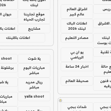
لينك
026
دريس
اشراق العالم
عالم كبير
موقع تجاربنا
ديوان ا
تجارب الحياه
الاشراق
اعلانات الباك
لينك 2026
مشاريع
اعلانات ب
لينك
مصادر التعليم
اعلانات باكلينك
 بوست
تقنية
يو ان بي
الرياضي
يلا شوت
a shoot
 حالة
اخبار 24 ساعة
مباريات اليوم
برشلونة 
عليم
مباشر
 فنون
صحيفة العالم
ريال مدريد
يلا ش
فيه
مباشر
yalla shoot
مباريات 
!
مباش
 ببجي
شدات ببجي
ريال مدريد
يلا ش