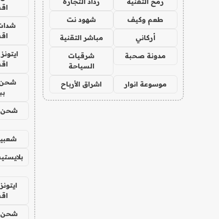
رمح التقنية
رذاذ التجارة
اق
طعم وكيف
شهود نت
شدات
اق
أركاني
مباشر التقنية
ايتونز
مدونة صحبة
شرقيات
اق
السياحة
شحن 
موسوعة انوار
اشراق الأرباح
بب
شحن يل
شعبية
بلايستي
ايتونز
اق
شحن يل