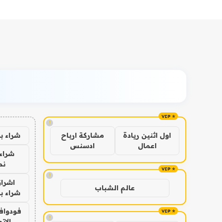
!
شراء ب
اول اثنين ريادة
مشاركة ارباح
اعمال
ادسنس
شراء 
نص
!
اشراق
عالم الشباب
شراء با
فودوافو
!
الات