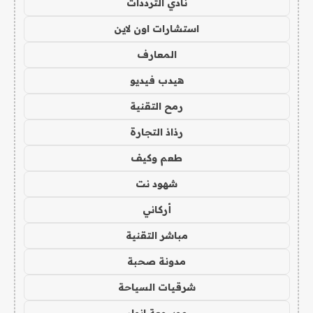
نادي الترددات
استشارات اون لاين
المعارف
هيدب فيديو
رمح التقنية
رذاذ التجارة
طعم وكيف
شهود نت
أركاني
مباشر التقنية
مدونة صحبة
شرقيات السياحة