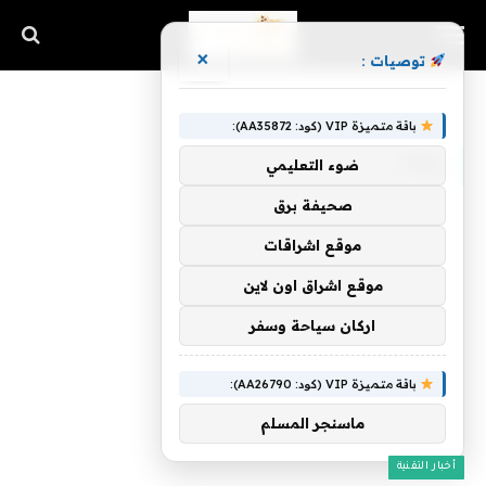
×
توصيات :
الرئيسية
»
بيانه
باقة متميزة VIP (كود: AA35872):
بيانه
ضوء التعليمي
صحيفة برق
موقع اشراقات
موقع اشراق اون لاين
اركان سياحة وسفر
باقة متميزة VIP (كود: AA26790):
ماسنجر المسلم
أخبار التقنية