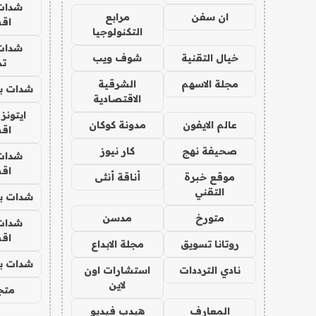
شدات
ان سفن
مرابع
اق
التكنولوجيا
شدات
خيال التقنية
شوف ويب
تم
مجلة الاسهم
الشرقية
شدات بب
الاقتصادية
ايتونز
عالم الايفون
مدونة كوكان
اق
صحيفة نهج
كار نيوز
شدات
اق
موقع خبرة
أناقة أنثى
التقني
شدات بب
متورخ
مدسن
شدات
اق
روتانا تسويق
مجلة الابداع
شدات بب
نادي الترددات
استشارات اون
لاين
متجر 
المعارف
هيدب فيديو