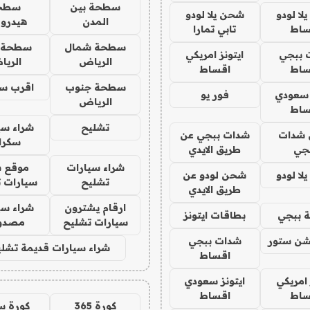
سطحة بين
سطح
ا لودو
شحن يلا لودو
المدن
هيدرو
ساط
تابي تمارا
سطحة شمال
سطحة 
 ببجي
ايتونز امريكي
الرياض
الري
ساط
اقساط
سطحة جنوب
اقرب س
 سعودي
فور يو
الرياض
ساط
تشليح
شراء سي
شدات
شدات ببجي عن
سكرا
جي
طريق الايدي
شراء سيارات
موقع ش
ا لودو
شحن لودو عن
تشليح
سيارات 
طريق الايدي
ارقام يشترون
شراء سي
 ببجي
بطاقات ايتونز
سيارات تشليح
مصدو
شن ستور
شدات ببجي
شراء سيارات قديمة تشلي
اقساط
 امريكي
ايتونز سعودي
ساط
اقساط
كورة 365
كورة س