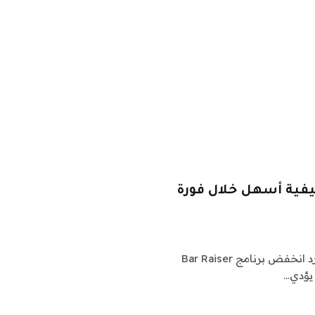
ظيفية أسهل خلال فورة
صورة: أولي سكارف (GettyImages)أمازون وبحسب ما ورد انخفض برنامج Bar Raiser
 يؤدي…