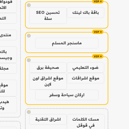
فودوافو
!
الات
باقة باك لينك
تحسين SEO
الت
سلة
منتدى 
!
ماسنجر المسلم
باك 
وجيست
!
ضوء التعليمي
صحيفة برق
مجلة 
موقع اشراقات
موقع اشراق اون
لاين
موقع
للت
اركان سياحة وسفر
هيدب
وتر
!
مسك الكلمات
اشراق التقنية
في قوقل