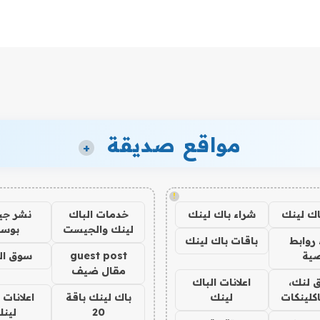
مواقع صديقة
+
!
اك لينك
شراء باك لينك
خدمات الباك
نشر ج
لينك والجيست
بوس
روابط
باقات باك لينك
ية
guest post
سوق ال
مقال ضيف
 لنك،
اعلانات الباك
كلينكات
لينك
باك لينك باقة
اعلانات 
20
لين