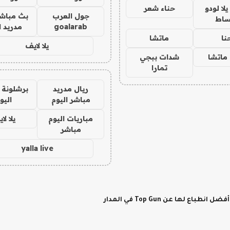
ا لودو
حناء شعر
جول العرب
بث مباشر
ساط
goalarab
مدريد ا
نا
ماتشا
يلا لايف
ماتشا
شدات ببجي
تمارا
ريال مدريد
برشلونة 
مباشر اليوم
اليو
مباريات اليوم
يلا لا
مباشر
yalla live
لها عن Top Gun في المدار