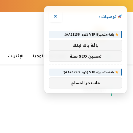
×
توصيات :
باقة متميزة VIP (كود: AA11138):
باقة باك لينك
تحسين SEO سلة
الرئيسية
تعلم التكنولوجيا
الإنترنت
باقة متميزة VIP (كود: AA26790):
الرئيسية
»
الوظيفية
ماسنجر المسلم
الوظيفية