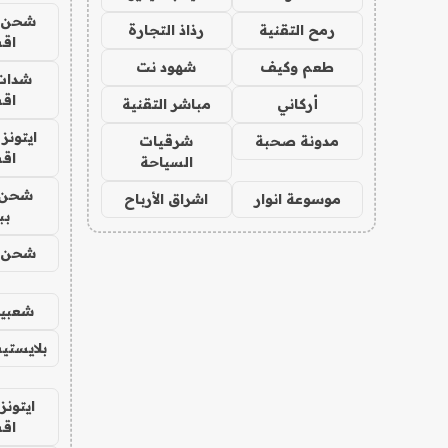
شحن يل
رمح التقنية
رذاذ التجارة
اق
طعم وكيف
شهود نت
شدات
اق
أركاني
مباشر التقنية
ايتونز
مدونة صحبة
شرقيات
اق
السياحة
شحن 
موسوعة انوار
اشراق الأرباح
بب
شحن يل
شعبية
بلايستي
ايتونز
اق