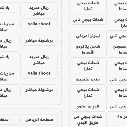
 ببجي
شدات ببجي
ريال مدريد
يلا ش
ساط
تمارا
مباشر
 ببجي
شدات ببجي تابي
yalla shoot
مباريات 
ارا
مباش
جي تابي
ايتونز امريكي
برشلونة مباشر
ريال م
 سعودي
شحن يلا لودو
مباش
ساط
اقساط
ريال مدريد
يلا ش
 ببجي
شدات ببجي
مباشر
ساط
تمارا
yalla shoot
مباريات 
جي تابي
متجر تقسيط
مباش
 ببجي
شدات ببجي
برشلونة مباشر
ريال م
ساط
تمارا
مباش
جي تابي
فور يو ستور
4u
شدات ببجي عن
سطحة الرياض
سطح
طريق الايدي