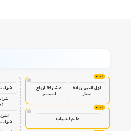
!
شراء ب
اول اثنين ريادة
مشاركة ارباح
اعمال
ادسنس
شراء 
نص
!
اشراق
عالم الشباب
شراء با