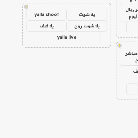
!
 ريال
يلا شوت
yalla shoot
ليوم
يلا شوت زون
يلا لايف
yalla live
!
مباشر
م
يف