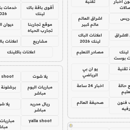
ن اخبار
تقنية
صالات
أقوى باقة باك
خدمات با
لينك
026
دريس
اشراق العالم
عالم كبير
موقع تجاربنا
ديوان ا
تجارب الحياه
الاشراق
اعلانات الباك
لينك 2026
مشاريع
اعلانات ب
لينك
مصادر التعليم
اعلانات باكلينك
 بوست
تقنية
يو ان بي
الرياضي
يلا شوت
a shoot
 حالة
اخبار 24 ساعة
مباريات اليوم
برشلونة 
عليم
مباشر
 فنون
صحيفة العالم
ريال مدريد
يلا ش
فيه
مباشر
yalla shoot
مباريات 
!
مباش