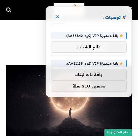
×
توصيات :
الرئيسية
»
النجوم
باقة متميزة VIP (كود: AA86842):
النجوم
عالم الشباب
باقة متميزة VIP (كود: AA11138):
باقة باك لينك
تحسين SEO سلة
تعلم التكنولوجيا