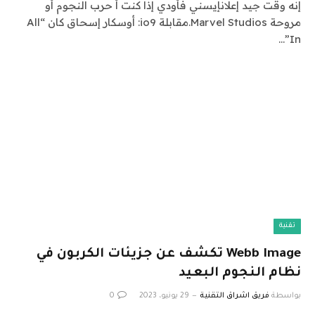
إنه وقت جيد إعلانإيسني فأودي إذا كنت أ حرب النجوم أو
مروحة Marvel Studios.مقابلة io9: أوسكار إسحاق كان “All
In”…
تقنية
Webb Image تكشف عن جزيئات الكربون في
نظام النجوم البعيد
بواسطة
فريق اشراق التقنية
29 يونيو، 2023
0