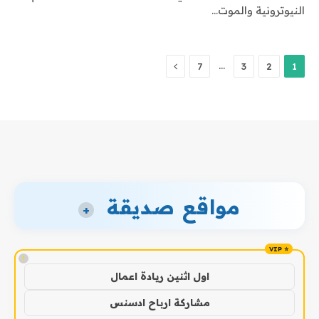
النيوترونية والموت…
التالي
…
7
3
2
1
مواقع صديقة
+
!
اول اثنين ريادة اعمال
مشاركة ارباح ادسنس