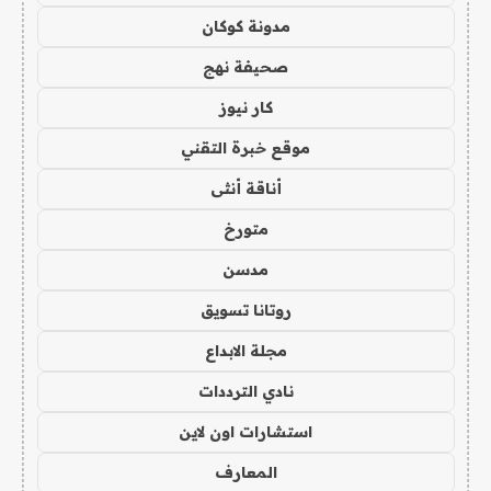
مدونة كوكان
صحيفة نهج
كار نيوز
موقع خبرة التقني
أناقة أنثى
متورخ
مدسن
روتانا تسويق
مجلة الابداع
نادي الترددات
استشارات اون لاين
المعارف