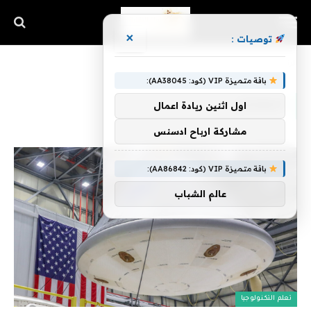
×
توصيات :
الرئيسية
»
المفتش
باقة متميزة VIP (كود: AA38045):
المفتش
اول اثنين ريادة اعمال
مشاركة ارباح ادسنس
باقة متميزة VIP (كود: AA86842):
عالم الشباب
تعلم التكنولوجيا