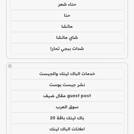
حناء شعر
حنا
ماتشا
شاي ماتشا
شدات ببجي تمارا
!
خدمات الباك لينك والجيست
نشر جيست بوست
guest post مقال ضيف
سوق العرب
باك لينك باقة 20
اعلانات الباك لينك