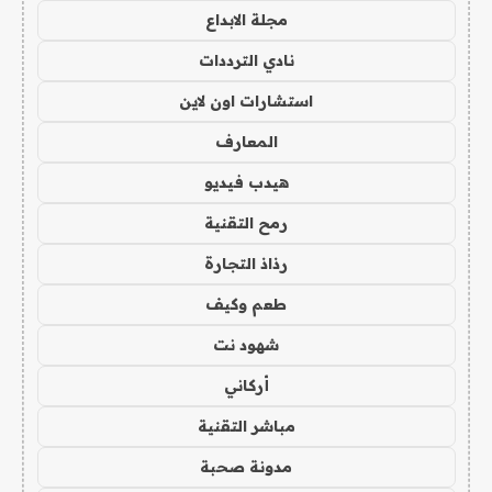
مجلة الابداع
نادي الترددات
استشارات اون لاين
المعارف
هيدب فيديو
رمح التقنية
رذاذ التجارة
طعم وكيف
شهود نت
أركاني
مباشر التقنية
مدونة صحبة