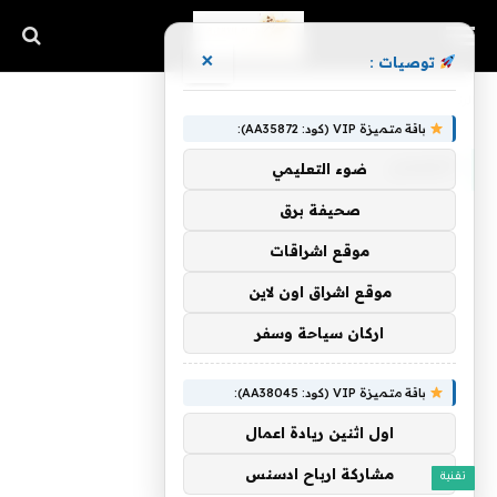
×
توصيات :
الرئيسية
»
الفصل
باقة متميزة VIP (كود: AA35872):
الفصل
ضوء التعليمي
صحيفة برق
موقع اشراقات
موقع اشراق اون لاين
اركان سياحة وسفر
باقة متميزة VIP (كود: AA38045):
اول اثنين ريادة اعمال
مشاركة ارباح ادسنس
تقنية