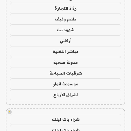
رذاذ التجارة
طعم وكيف
شهود نت
أركاني
مباشر التقنية
مدونة صحبة
شرقيات السياحة
موسوعة انوار
اشراق الأرباح
!
شراء باك لينك
شراء باك لينك