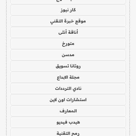
كار نيوز
موقع خبرة التقني
أناقة أنثى
متورخ
مدسن
روتانا تسويق
مجلة الابداع
نادي الترددات
استشارات اون لاين
المعارف
هيدب فيديو
رمح التقنية