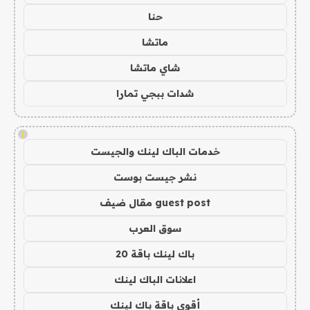
حنا
ماتشا
شاي ماتشا
شدات ببجي تمارا
!
خدمات الباك لينك والجيست
نشر جيست بوست
guest post مقال ضيف
سوق العرب
باك لينك باقة 20
اعلانات الباك لينك
أقوى باقة باك لينك