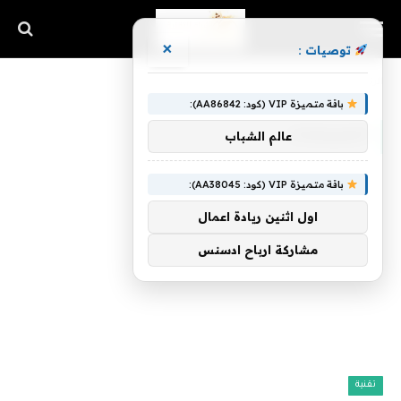
×
توصيات :
الرئيسية
»
الحسابات
باقة متميزة VIP (كود: AA86842):
الحسابات
عالم الشباب
باقة متميزة VIP (كود: AA38045):
اول اثنين ريادة اعمال
مشاركة ارباح ادسنس
تقنية