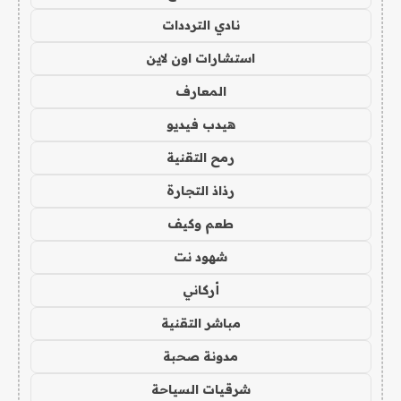
نادي الترددات
استشارات اون لاين
المعارف
هيدب فيديو
رمح التقنية
رذاذ التجارة
طعم وكيف
شهود نت
أركاني
مباشر التقنية
مدونة صحبة
شرقيات السياحة