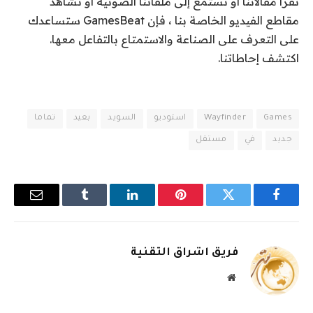
تقرأ مقالاتنا أو تستمع إلى ملفاتنا الصوتية أو تشاهد
مقاطع الفيديو الخاصة بنا ، فإن GamesBeat ستساعدك
على التعرف على الصناعة والاستمتاع بالتفاعل معها.
اكتشف إحاطاتنا.
Games
Wayfinder
استوديو
السويد
بعيد
تماما
جديد
في
مستقل
فيسبوك
تويتر
بينتيريست
لينكدإن
Tumblr
البريد
الإلكترو
فريق اشراق التقنية
موقع
الويب