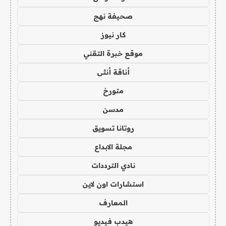
صحيفة نهج
كار نيوز
موقع خبرة التقني
أناقة أنثى
متورخ
مدسن
روتانا تسويق
مجلة الابداع
نادي الترددات
استشارات اون لاين
المعارف
هيدب فيديو