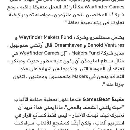
Wayfinder Games مكانًا رائعًا للعمل مدفوعًا بالقيم ، ومع
شركائنا المخلصين ، نحن ملتزمون بمواصلة تطوير كيفية
تعاوننا في بيئة بعيدة تمامًا. “
يشمل مستثمرو وشركاء Wayfinder Makers Fund و
Behold Ventures و Dreamhaven. قال آرتشي ستونهيل ،
مدير شركة Makers Fund ، “إن Wayfinder Games هي
مثال ساطع لما يمكن أن يكون عليه مطور حديث ومبتكر …
نعتقد أن الموهبة التي اجتذبوها هي شهادة على هذه
الثقافة ونحن في Makers متحمسون وممتنون ، لتكون
جزءًا منه “.
عقيدة GamesBeat
عندما تكون تغطية صناعة الألعاب
“حيث يلتقي الشغف بالعمل”. ماذا يعني هذا؟ نريد أن
نخبرك كيف تهمك الأخبار – ليس فقط كصانع قرار في
استوديو ألعاب ، ولكن أيضًا كمشجع للألعاب. سواء كنت