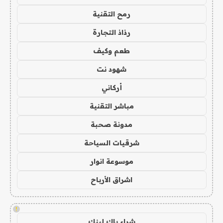
رمح التقنية
رذاذ التجارة
طعم وكيف
شهود نت
أركاني
مباشر التقنية
مدونة صحبة
شرقيات السياحة
موسوعة انوار
اشراق الأرباح
!
شراء باك لينك