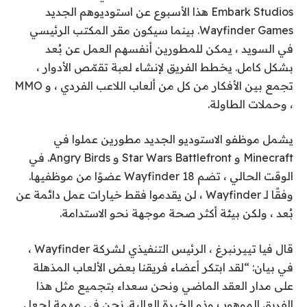
Embark Studios هذا الأسبوع عن استوديوهم الجديد
Wayfinder Games. بينما سيكون مقر المكتب الرئيسي
في السويد ، يمكن للمطورين أنفسهم العمل عن بُعد
بشكل كامل. يخطط الفريق لإنشاء لعبة تقمّص الأدوار ،
تجمع بين الأفكار من كل من ألعاب اللاعب الفردي ، و MMO
، وحملات الطاولة.
يشمل موظفو الاستوديو الجديد مطورين عملوا في
Minecraft و Star Wars Battlefront و Angry Birds. في
الوقت الحالي ، تضم Wayfinder 18 عضوًا من موظفيها.
وفقًا لـ Wayfinder ، لن يقدموا فقط خيارات عمل دائمة عن
بُعد ، ولكن بيئة أكثر صحة موجهة نحو الاستدامة.
قال فيا تييرنبرغ ، الرئيس التنفيذي لشركة Wayfinder ،
في بيان: “لقد ابتكر أعضاء فريقنا بعض الألعاب المذهلة
على مدار العقد الماضي ونحن سعداء بتجميع مثل هذا
الفريق الموهوب وذو الخبرة العالية. نحن في مهمة لجعل