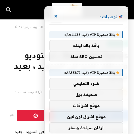
×
توصيات :
الرئيسية
»
Wayfinder Games ، استوديو مستقل جديد في السويد ، بعيد تمامًا
باقة متميزة VIP (كود: AA11138):
أخبار التقنية
باقة باك لينك
Wayfinder Games ، استوديو
تحسين SEO سلة
مستقل جديد في السويد ، بعيد
باقة متميزة VIP (كود: AA35872):
تمامًا
ضوء التعليمي
بواسطة
فريق اشراق التقنية
5 فبراير، 2023
لا توجد تعليقات
صحيفة برق
2 دقائق
موقع اشراقات
موقع اشراق اون لاين
اركان سياحة وسفر