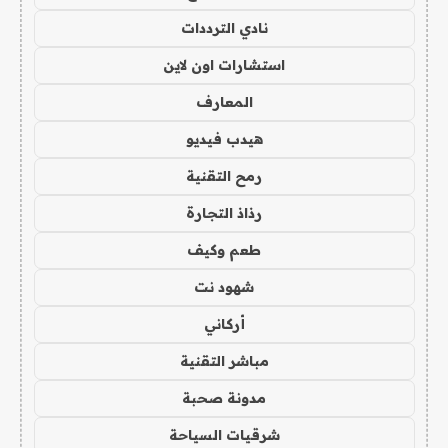
نادي الترددات
استشارات اون لاين
المعارف
هيدب فيديو
رمح التقنية
رذاذ التجارة
طعم وكيف
شهود نت
أركاني
مباشر التقنية
مدونة صحبة
شرقيات السياحة