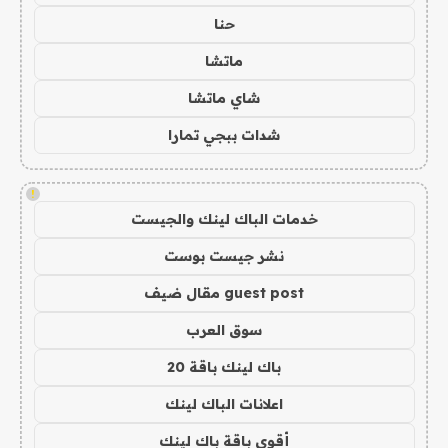
حنا
ماتشا
شاي ماتشا
شدات ببجي تمارا
!
خدمات الباك لينك والجيست
نشر جيست بوست
guest post مقال ضيف
سوق العرب
باك لينك باقة 20
اعلانات الباك لينك
أقوى باقة باك لينك