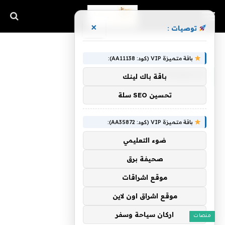
×
توصيات :
الرئيسية
»
Hyperboot
باقة متميزة VIP (كود: AA11138):
HYPERBOOT
باقة باك لينك
تحسين SEO سلة
باقة متميزة VIP (كود: AA35872):
ضوء التعليمي
صحيفة برق
موقع اشراقات
موقع اشراق اون لاين
اركان سياحة وسفر
منصات