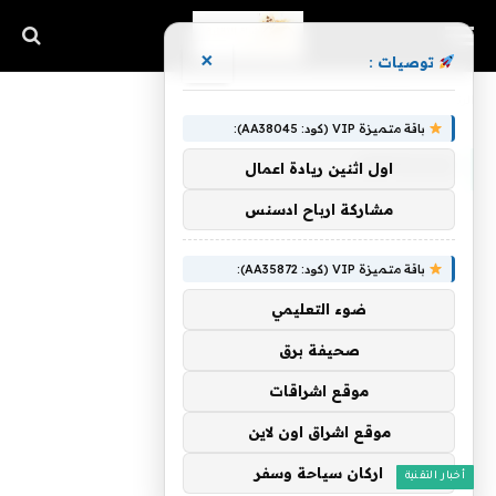
×
توصيات :
الرئيسية
»
Anyscale
باقة متميزة VIP (كود: AA38045):
ANYSCALE
اول اثنين ريادة اعمال
مشاركة ارباح ادسنس
باقة متميزة VIP (كود: AA35872):
ضوء التعليمي
صحيفة برق
موقع اشراقات
موقع اشراق اون لاين
اركان سياحة وسفر
أخبار التقنية