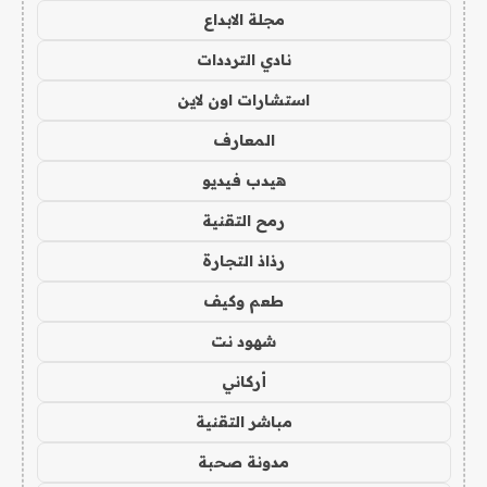
مجلة الابداع
نادي الترددات
استشارات اون لاين
المعارف
هيدب فيديو
رمح التقنية
رذاذ التجارة
طعم وكيف
شهود نت
أركاني
مباشر التقنية
مدونة صحبة