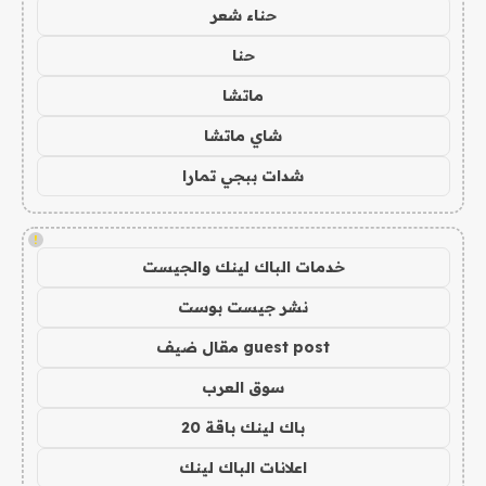
حناء شعر
حنا
ماتشا
شاي ماتشا
شدات ببجي تمارا
!
خدمات الباك لينك والجيست
نشر جيست بوست
guest post مقال ضيف
سوق العرب
باك لينك باقة 20
اعلانات الباك لينك