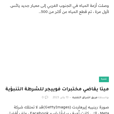
وصلت أزمة المياه في الجنوب الغربي إلى معيار جديد يائس.
لأول مرة ، تم قطع المياه عن أكثر من 500…
تقنية
ميتا يقاضي مختبرات فوييجر للشرطة التنبؤية
بواسطة
فريق اشراق التقنية
13 يناير، 2023
0
صورة: رينييه إيرهاردت (GettyImages)قد لا تمتلك شركة
Meta ، التي كانت تُعرف سابقًا باسم Facebook ، ملف أفضل