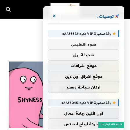
×
توصيات :
الرئيسية
»
يقاضي
باقة متميزة VIP (كود: AA35872):
يقاضي
ضوء التعليمي
صحيفة برق
موقع اشراقات
موقع اشراق اون لاين
اركان سياحة وسفر
باقة متميزة VIP (كود: AA38045):
اول اثنين ريادة اعمال
مشاركة ارباح ادسنس
تعلم التكنولوجيا