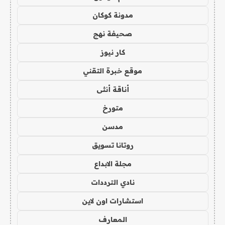
مدونة كوكان
صحيفة نهج
كار نيوز
موقع خبرة التقني
أناقة أنثى
متورخ
مدسن
روتانا تسويق
مجلة الابداع
نادي الترددات
استشارات اون لاين
المعارف