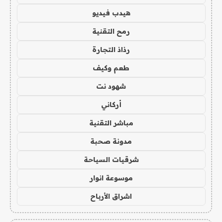
هيدب فيديو
رمح التقنية
رذاذ التجارة
طعم وكيف
شهود نت
أركاني
مباشر التقنية
مدونة صحبة
شرقيات السياحة
موسوعة انوار
اشراق الأرباح