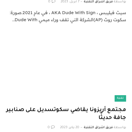
بواسطة
فريق اشراق التقنية
7 أبريل، 2023
0
سيث فيليبس ، AKA Dude With Sign ، في عام 2021.صورة:
سكوت روث (AP)الشركة التي تقف وراء ميمي Dude With…
تقنية
مجتمع أريزونا يقاضي سكوتسديل على صنابير
جافة حديثًا
بواسطة
فريق اشراق التقنية
20 يناير، 2023
0