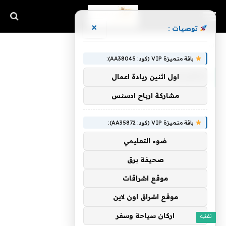
×
توصيات :
الرئيسية
»
يتغيران
باقة متميزة VIP (كود: AA38045):
يتغيران
اول اثنين ريادة اعمال
مشاركة ارباح ادسنس
باقة متميزة VIP (كود: AA35872):
ضوء التعليمي
صحيفة برق
موقع اشراقات
موقع اشراق اون لاين
اركان سياحة وسفر
تقنية