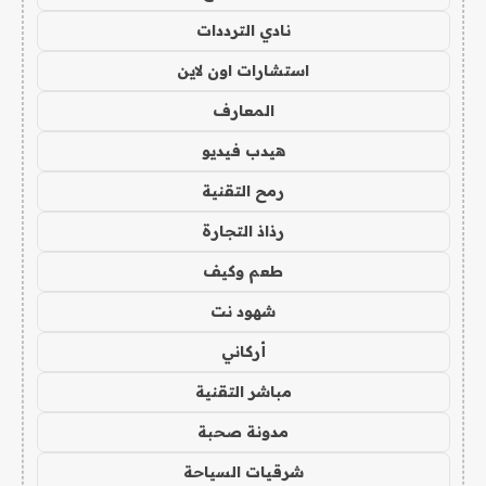
نادي الترددات
استشارات اون لاين
المعارف
هيدب فيديو
رمح التقنية
رذاذ التجارة
طعم وكيف
شهود نت
أركاني
مباشر التقنية
مدونة صحبة
شرقيات السياحة