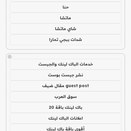
حنا
ماتشا
شاي ماتشا
شدات ببجي تمارا
!
خدمات الباك لينك والجيست
نشر جيست بوست
guest post مقال ضيف
سوق العرب
باك لينك باقة 20
اعلانات الباك لينك
أقوى باقة باك لينك